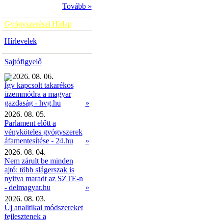
Tovább »
Gyógyszerészi Hírlap
Hírlevelek
Sajtófigyelő
2026. 08. 06.
Így kapcsolt takarékos
üzemmódra a magyar
»
gazdaság - hvg.hu
2026. 08. 05.
Parlament előtt a
vényköteles gyógyszerek
áfamentesítése - 24.hu
»
2026. 08. 04.
Nem zárult be minden
ajtó: több slágerszak is
nyitva maradt az SZTE-n
- delmagyar.hu
»
2026. 08. 03.
Új analitikai módszereket
fejlesztenek a