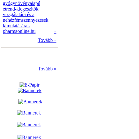
gyógynövényalapú
étrend-kiegészítők
vizsgálatára és a
nehézfémszennyezések
kimutatására -
pharmaonline.hu
»
Tovább »
Tovább »