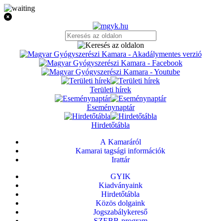
Területi hírek
Eseménynaptár
Hirdetőtábla
A Kamaráról
Kamarai tagsági információk
Irattár
GYIK
Kiadványaink
Hirdetőtábla
Közös dolgaink
Jogszabálykereső
SZEBB-program