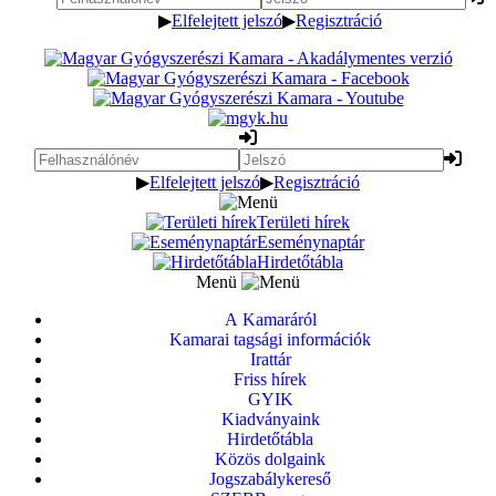
▶
Elfelejtett jelszó
▶
Regisztráció
▶
Elfelejtett jelszó
▶
Regisztráció
Területi hírek
Eseménynaptár
Hirdetőtábla
Menü
A Kamaráról
Kamarai tagsági információk
Irattár
Friss hírek
GYIK
Kiadványaink
Hirdetőtábla
Közös dolgaink
Jogszabálykereső