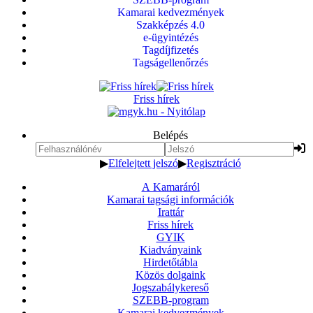
Kamarai kedvezmények
Szakképzés 4.0
e-ügyintézés
Tagdíjfizetés
Tagságellenőrzés
Friss hírek
Belépés
▶
Elfelejtett jelszó
▶
Regisztráció
A Kamaráról
Kamarai tagsági információk
Irattár
Friss hírek
GYIK
Kiadványaink
Hirdetőtábla
Közös dolgaink
Jogszabálykereső
SZEBB-program
Kamarai kedvezmények