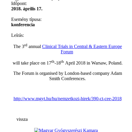
Időpont:
2018. április 17.
Esemény típusa:
konferencia
Leírás:
rd
The 3
annual
Clinical Trials in Central & Eastern Europe
Forum
th
th
will take place on 17
-18
April 2018 in Warsaw, Poland.
The Forum is organised by London-based company Adam
Smith Conferences.
http://www.mgyt.hu/hu/nemzetkozi-hirek/390-ct-cee-2018
vissza