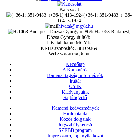
Kapcsolat
(+36-1) 351-9483, (+36-
1) 413-1924
hivatal@mgyk.hu
H-1068 Budapest,
Dózsa György út 86/b.
Hivatali kapu: MGYK
KRID azonosító: 338169369
Web: www.mgyk.hu
Kezdőlap
A Kamaráról
Kamarai tagsági információk
Irattár
GYIK
Kiadványaink
Sajtófigyelő
Kamarai kedvezmények
Hirdetőtábla
Közös dolgaink
Jogszabálykereső
SZEBB program
Impresszum, jogi nyilatkozat