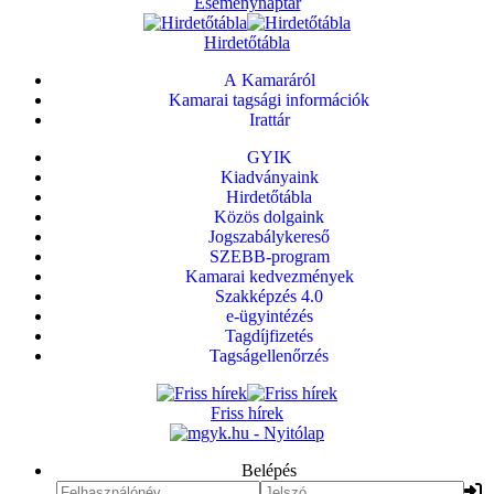
Eseménynaptár
Hirdetőtábla
A Kamaráról
Kamarai tagsági információk
Irattár
GYIK
Kiadványaink
Hirdetőtábla
Közös dolgaink
Jogszabálykereső
SZEBB-program
Kamarai kedvezmények
Szakképzés 4.0
e-ügyintézés
Tagdíjfizetés
Tagságellenőrzés
Friss hírek
Belépés