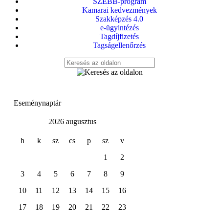
SZEBB-program
Kamarai kedvezmények
Szakképzés 4.0
e-ügyintézés
Tagdíjfizetés
Tagságellenőrzés
Eseménynaptár
2026 augusztus
h
k
sz
cs
p
sz
v
1
2
3
4
5
6
7
8
9
10
11
12
13
14
15
16
17
18
19
20
21
22
23