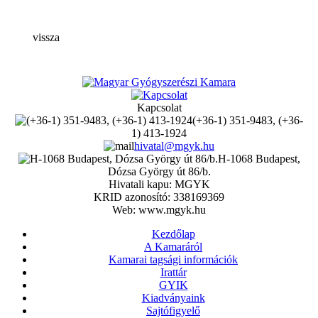
vissza
Kapcsolat
(+36-1) 351-9483, (+36-
1) 413-1924
hivatal@mgyk.hu
H-1068 Budapest,
Dózsa György út 86/b.
Hivatali kapu: MGYK
KRID azonosító: 338169369
Web: www.mgyk.hu
Kezdőlap
A Kamaráról
Kamarai tagsági információk
Irattár
GYIK
Kiadványaink
Sajtófigyelő