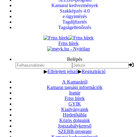
Kamarai kedvezmények
Szakképzés 4.0
e-ügyintézés
Tagdíjfizetés
Tagságellenőrzés
Friss hírek
Belépés
▶
Elfelejtett jelszó
▶
Regisztráció
A Kamaráról
Kamarai tagsági információk
Irattár
Friss hírek
GYIK
Kiadványaink
Hirdetőtábla
Közös dolgaink
Jogszabálykereső
SZEBB-program
Kamarai kedvezmények