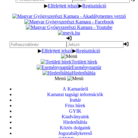
▶
Elfelejtett jelszó
▶
Regisztráció
▶
Elfelejtett jelszó
▶
Regisztráció
Területi hírek
Eseménynaptár
Hirdetőtábla
Menü
A Kamaráról
Kamarai tagsági információk
Irattár
Friss hírek
GYIK
Kiadványaink
Hirdetőtábla
Közös dolgaink
Jogszabálykereső