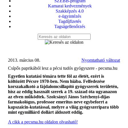
SZEBB-program
Kamarai kedvezmények
Szakképzés 4.0
e-ügyintézés
Tagdíjfizetés
Tagságellenőrzés
2013. március 08.
Nyomtatható változat
Csípős paprikából lesz a pécsi tudós gyógyszere - pecsma.hu
Egyetlen kutatási témára tette föl az életét, ezért is
költözött Pécsre 1970-ben. Nem hiába. Felfedezése
korszakalkotó a fájdalomcsillapító gyógyszerek területén,
hisz az eddig használt szerek a 19. század óta ugyanazon
az elven működtek. Szolcsányi János Széchenyi-díjas
farmakológus, professor emeritus neve egybeforrt a
kapszaicin-kutatással, melyre a világ gyógyszeripara több
mint egymilliárd dollárt áldozott eddig.
A cikk a pecsma.hu oldalon olvasható!