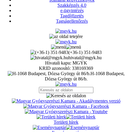
Szakképzés 4.0
e-ügyintézés
Tagdíjfizetés
Tagságellenőrzés
(+36-1) 351-9483
hivatal@mgyk.hu
Hivatali kapu: MGYK
KRID azonosító: 338169369
H-1068 Budapest,
Dózsa György út 86/b.
Területi hírek