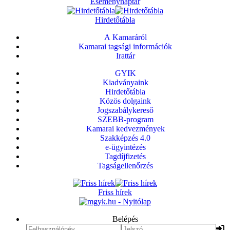
Eseménynaptár
Hirdetőtábla
A Kamaráról
Kamarai tagsági információk
Irattár
GYIK
Kiadványaink
Hirdetőtábla
Közös dolgaink
Jogszabálykereső
SZEBB-program
Kamarai kedvezmények
Szakképzés 4.0
e-ügyintézés
Tagdíjfizetés
Tagságellenőrzés
Friss hírek
Belépés