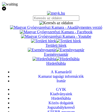
Területi hírek
Eseménynaptár
Hirdetőtábla
A Kamaráról
Kamarai tagsági információk
Irattár
GYIK
Kiadványaink
Hirdetőtábla
Közös dolgaink
Jogszabálykereső
SZEBB-program