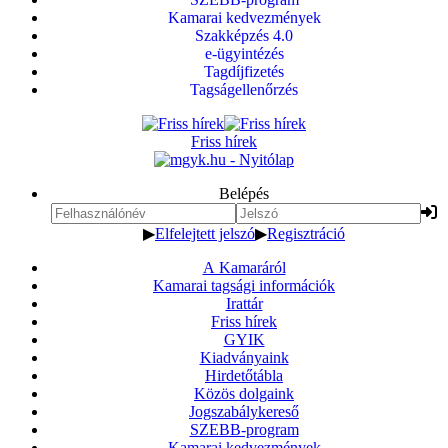
Kamarai kedvezmények
Szakképzés 4.0
e-ügyintézés
Tagdíjfizetés
Tagságellenőrzés
Friss hírek
Belépés
▶
Elfelejtett jelszó
▶
Regisztráció
A Kamaráról
Kamarai tagsági információk
Irattár
Friss hírek
GYIK
Kiadványaink
Hirdetőtábla
Közös dolgaink
Jogszabálykereső
SZEBB-program
Kamarai kedvezmények