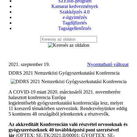
SZEBB-program
Kamarai kedvezmények
Szakképzés 4.0
e-ügyintézés
Tagdíjfizetés
Tagságellenőrzés
2021. szeptember 19.
Nyomtatható változat
DDRS 2021 Nemzetközi Gyógyszerkutatási Konferencia
A COVID-19 miatt 2020. márciusáról 2021. novemberére
halasztott konferencia Európa
legjelentősebb gyógyszerkutatási konferenciája lesz, melyet
11 korszerű témakörben szervezünk. Rendezvényünkre eddig
5 kontinens 48 országából jelentkeztek a résztvevők.
Az akkreditált Konferencián való részvétel orvosoknak és
gyógyszerészeknek 40 továbbképzési pont szerzésével
jár
(OFTEX: SE-TK/2021.II/00001; GYOFTEX: SE-