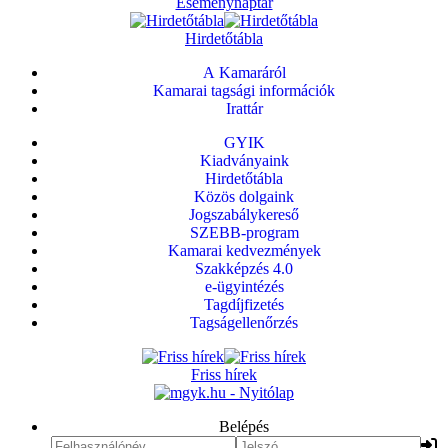
Eseménynaptár
Hirdetőtábla
A Kamaráról
Kamarai tagsági információk
Irattár
GYIK
Kiadványaink
Hirdetőtábla
Közös dolgaink
Jogszabálykereső
SZEBB-program
Kamarai kedvezmények
Szakképzés 4.0
e-ügyintézés
Tagdíjfizetés
Tagságellenőrzés
Friss hírek
Belépés