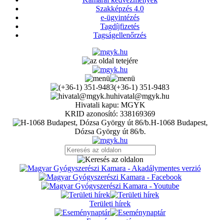
Szakképzés 4.0
e-ügyintézés
Tagdíjfizetés
Tagságellenőrzés
(+36-1) 351-9483
hivatal@mgyk.hu
Hivatali kapu: MGYK
KRID azonosító: 338169369
H-1068 Budapest,
Dózsa György út 86/b.
Területi hírek