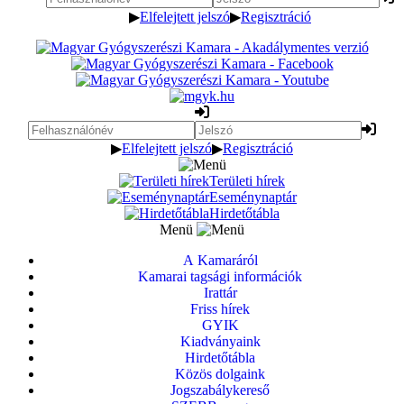
▶
Elfelejtett jelszó
▶
Regisztráció
▶
Elfelejtett jelszó
▶
Regisztráció
Területi hírek
Eseménynaptár
Hirdetőtábla
Menü
A Kamaráról
Kamarai tagsági információk
Irattár
Friss hírek
GYIK
Kiadványaink
Hirdetőtábla
Közös dolgaink
Jogszabálykereső