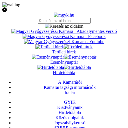
Területi hírek
Eseménynaptár
Hirdetőtábla
A Kamaráról
Kamarai tagsági információk
Irattár
GYIK
Kiadványaink
Hirdetőtábla
Közös dolgaink
Jogszabálykereső
SZEBB-program