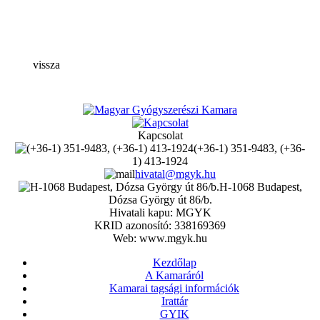
vissza
Kapcsolat
(+36-1) 351-9483, (+36-
1) 413-1924
hivatal@mgyk.hu
H-1068 Budapest,
Dózsa György út 86/b.
Hivatali kapu: MGYK
KRID azonosító: 338169369
Web: www.mgyk.hu
Kezdőlap
A Kamaráról
Kamarai tagsági információk
Irattár
GYIK