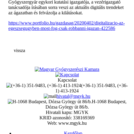
Gyógyszergyár egykori kutatási igazgatója, a vezérigazgató
tanácsadója írásában sorra veszi az aktuális digitális trendeket
az ágazatban és felvázolja a kilátásokat.
https://www.portfolio.hu/gazdasag/20200402/digitalizacio-az-
egeszsegugyben-most-fog-csak-robbanni-igazan-422586
vissza
Kapcsolat
(+36-1) 351-9483, (+36-
1) 413-1924
hivatal@mgyk.hu
H-1068 Budapest,
Dózsa György út 86/b.
Hivatali kapu: MGYK
KRID azonosító: 338169369
Web: www.mgyk.hu
Kezdőlap