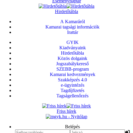
Eseménynaptár
Hirdetőtábla
A Kamaráról
Kamarai tagsági információk
Irattár
GYIK
Kiadványaink
Hirdetőtábla
Közös dolgaink
Jogszabálykereső
SZEBB-program
Kamarai kedvezmények
Szakképzés 4.0
e-ügyintézés
Tagdíjfizetés
Tagságellenőrzés
Friss hírek
Belépés