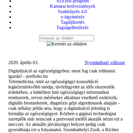
SZEBB-program
Kamarai kedvezmények
Szakképzés 4.0
e-ügyintézés
Tagdíjfizetés
Tagságellenőrzés
2020. április 03.
Nyomtatható változat
Digitalizáció az egészségügyben: most fog csak robbanni
igazán! - portfolio.hu
Telemedicina, mint az egészségügyi konzultáció
legkézenfekvőbb módja, távfelügyelet az idős rászorulók
érdekében, a háttérben futó egészségügyi informatikai
rendszerek, orvosi mérésekre alkalmas viselhető eszközök,
digitális biomarkerek, diagnózis gépi algoritmusok alapján -
csak néhány példa arra, hogy a digitalizáció jelenleg is
formálja az egészségügyet. Közben a gigászi technológiai
szereplők már nemcsak a partvonal mellől akarják nézni ezt a
meccset. Az aktuális járványügyi helyzet pedig csak
gyorsíthatja ezt a folyamatot. Szombathelyi Zsolt, a Richter