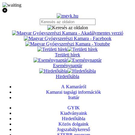
Területi hírek
Eseménynaptár
Hirdetőtábla
A Kamaráról
Kamarai tagsági információk
Irattár
GYIK
Kiadványaink
Hirdetőtábla
Közös dolgaink
Jogszabálykereső
SZEBB-program