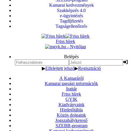
Kamarai kedvezmények
Szakképzés 4.0
e-ügyintézés
Tagdíjfizetés
Tagságellenőrzés
Friss hírek
Belépés
▶
Elfelejtett jelszó
▶
Regisztráció
A Kamaráról
Kamarai tagsági információk
Irattár
Friss hírek
GYIK
Kiadványaink
Hirdetőtábla
Közös dolgaink
Jogszabálykereső
SZEBB-program
Kamarai kedvezmények