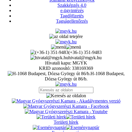
Szakképzés 4.0
e-ügyintézés
Tagdíjfizetés
Tagságellenőrzés
(+36-1) 351-9483
hivatal@mgyk.hu
Hivatali kapu: MGYK
KRID azonosító: 338169369
H-1068 Budapest,
Dózsa György út 86/b.
Területi hírek