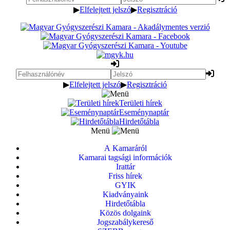
▶
Elfelejtett jelszó
▶
Regisztráció
▶
Elfelejtett jelszó
▶
Regisztráció
Területi hírek
Eseménynaptár
Hirdetőtábla
Menü
A Kamaráról
Kamarai tagsági információk
Irattár
Friss hírek
GYIK
Kiadványaink
Hirdetőtábla
Közös dolgaink
Jogszabálykereső