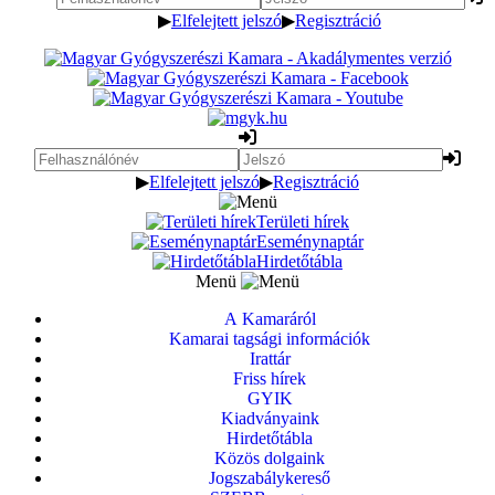
▶
Elfelejtett jelszó
▶
Regisztráció
▶
Elfelejtett jelszó
▶
Regisztráció
Területi hírek
Eseménynaptár
Hirdetőtábla
Menü
A Kamaráról
Kamarai tagsági információk
Irattár
Friss hírek
GYIK
Kiadványaink
Hirdetőtábla
Közös dolgaink
Jogszabálykereső