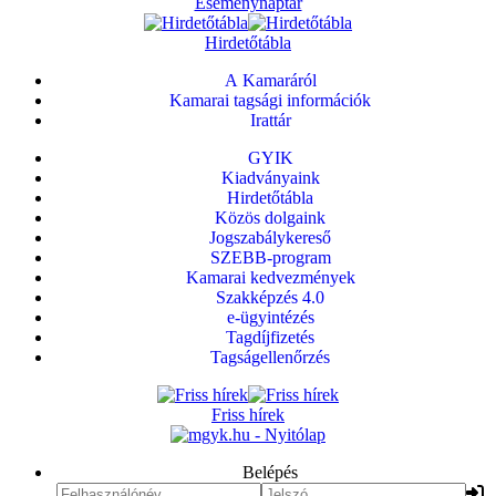
Eseménynaptár
Hirdetőtábla
A Kamaráról
Kamarai tagsági információk
Irattár
GYIK
Kiadványaink
Hirdetőtábla
Közös dolgaink
Jogszabálykereső
SZEBB-program
Kamarai kedvezmények
Szakképzés 4.0
e-ügyintézés
Tagdíjfizetés
Tagságellenőrzés
Friss hírek
Belépés