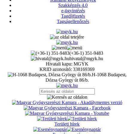
Szakképzés 4.0
e-ügyintézés
Tagdíjfizetés
Tagságellenőrzés
(+36-1) 351-9483
hivatal@mgyk.hu
Hivatali kapu: MGYK
KRID azonosító: 338169369
H-1068 Budapest,
Dózsa György út 86/b.
Területi hírek