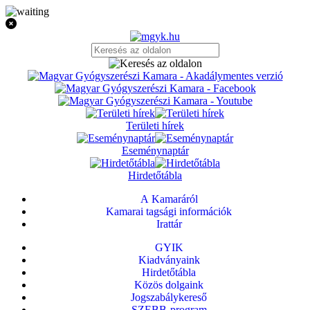
Területi hírek
Eseménynaptár
Hirdetőtábla
A Kamaráról
Kamarai tagsági információk
Irattár
GYIK
Kiadványaink
Hirdetőtábla
Közös dolgaink
Jogszabálykereső
SZEBB-program