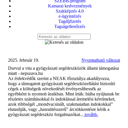
SZEBB-program
Kamarai kedvezmények
Szakképzés 4.0
e-ügyintézés
Tagdíjfizetés
Tagságellenőrzés
2025. február 19.
Nyomtatható változat
Durvul a vita a gyógyászati segédeszközök állami támogatása
miatt - nepszava.hu
Az érdekvédők szerint a NEAK főosztálya akadályozza,
hogy a támogatott gyógyászati segédeszközellátást biztosító
cégek a költségeik növekedését érvényesíthessék az
egyébként is nyomott áraikban. Mint írták: hiába nyújtanak be
részletes számításokkal és indoklással áremelési kérelmeket,
azok többségét „mondvacsinált, szakmaiatlan indokokkal”
elutasítják, vagy „hasraütésszerű” árcsökkentésre kérik a
gyógyászati segédeszköz forgalmazókat...
tovább.