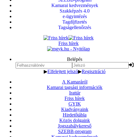
Kamarai kedvezmények
Szakképzés 4.0
e-ügyintézés
Tagdíjfizetés
Tagságellenőrzés
Friss hírek
Belépés
▶
Elfelejtett jelszó
▶
Regisztráció
A Kamaráról
Kamarai tagsági információk
Irattár
Friss hírek
GYIK
Kiadványaink
Hirdetőtábla
Közös dolgaink
Jogszabálykereső
SZEBB-program
Kamarai kedvezmények