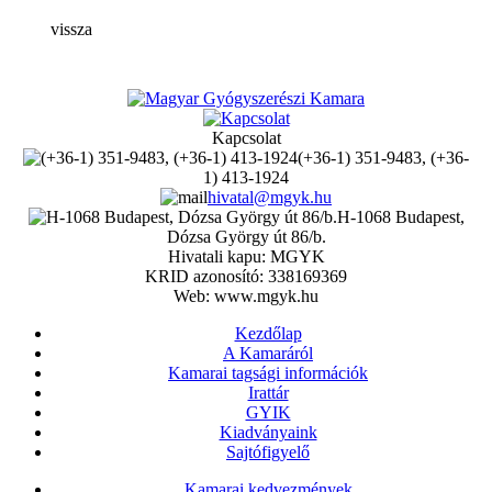
vissza
Kapcsolat
(+36-1) 351-9483, (+36-
1) 413-1924
hivatal@mgyk.hu
H-1068 Budapest,
Dózsa György út 86/b.
Hivatali kapu: MGYK
KRID azonosító: 338169369
Web: www.mgyk.hu
Kezdőlap
A Kamaráról
Kamarai tagsági információk
Irattár
GYIK
Kiadványaink
Sajtófigyelő
Kamarai kedvezmények