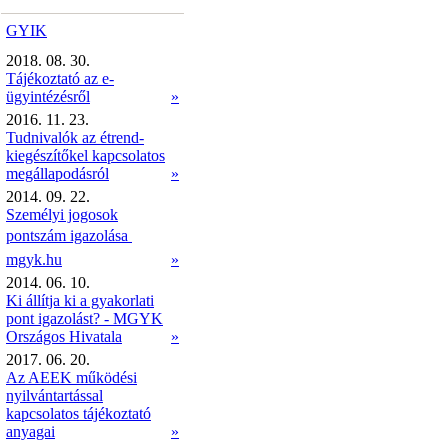
GYIK
2018. 08. 30.
Tájékoztató az e-
ügyintézésről
»
2016. 11. 23.
Tudnivalók az étrend-
kiegészítőkel kapcsolatos
megállapodásról
»
2014. 09. 22.
Személyi jogosok
pontszám igazolása 
mgyk.hu
»
2014. 06. 10.
Ki állítja ki a gyakorlati
pont igazolást? - MGYK
Országos Hivatala
»
2017. 06. 20.
Az AEEK működési
nyilvántartással
kapcsolatos tájékoztató
anyagai
»