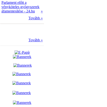
Parlament előtt a
vényköteles gyógyszerek
áfamentesítése - 24.hu
»
Tovább »
Tovább »