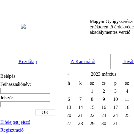
Magyar Gyógyszerész
értékteremtő érdekvéd
akadálymentes verzió
Kezdőlap
A Kamaráról
Továb
«
2023 március
Belépés
h
k
sz
cs
p
sz
Felhasználónév:
1
2
3
4
Jelszó:
6
7
8
9
10
11
13
14
15
16
17
18
OK
20
21
22
23
24
25
Elfelejtett jelszó
27
28
29
30
31
Regisztráció