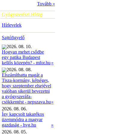
Tovább »
Gyógyszerészi Hírlap
Hírlevelek
Sajtófigyelő
2026. 08. 10.
Hogyan mehet csődbe
egy patika Budapest
»
kellős közepén? - mfor.hu
2026. 08. 08.
Elszámíthatta magát a
Tisza-kormány, kétséges,
hogy szeptember elsejével
valóban sikerül bevezetni
a gyógyszeráfa-
»
csökkentést - nepszava.hu
2026. 08. 06.
Így kapcsolt takarékos
üzemmódra a magyar
gazdaság - hvg.hu
»
2026. 08. 05.