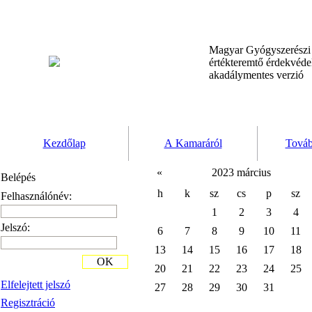
Magyar Gyógyszerész
értékteremtő érdekvéd
akadálymentes verzió
Kezdőlap
A Kamaráról
Továb
«
2023 március
Belépés
h
k
sz
cs
p
sz
Felhasználónév:
1
2
3
4
Jelszó:
6
7
8
9
10
11
13
14
15
16
17
18
OK
20
21
22
23
24
25
Elfelejtett jelszó
27
28
29
30
31
Regisztráció