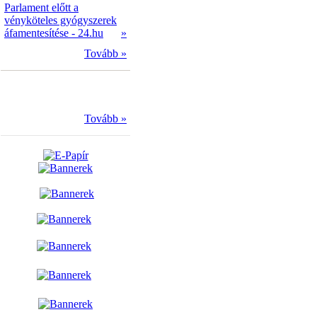
Parlament előtt a
vényköteles gyógyszerek
áfamentesítése - 24.hu
»
Tovább »
Tovább »