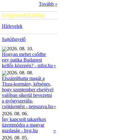
Tovább »
Gyógyszerészi Hírlap
Hírlevelek
Sajtófigyelő
2026. 08. 10.
Hogyan mehet csődbe
egy patika Budapest
»
kellős közepén? - mfor.hu
2026. 08. 08.
Elszámíthatta magát a
Tisza-kormány, kétséges,
hogy szeptember elsejével
valóban sikerül bevezetni
a gyógyszeráfa-
»
csökkentést - nepszava.hu
2026. 08. 06.
Így kapcsolt takarékos
üzemmódra a magyar
gazdaság - hvg.hu
»
2026. 08. 05.