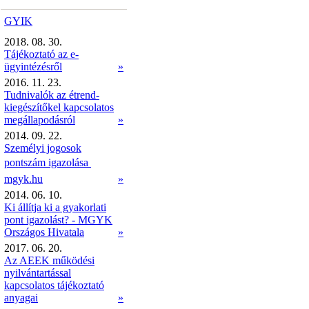
GYIK
2018. 08. 30.
Tájékoztató az e-
ügyintézésről
»
2016. 11. 23.
Tudnivalók az étrend-
kiegészítőkel kapcsolatos
megállapodásról
»
2014. 09. 22.
Személyi jogosok
pontszám igazolása 
mgyk.hu
»
2014. 06. 10.
Ki állítja ki a gyakorlati
pont igazolást? - MGYK
Országos Hivatala
»
2017. 06. 20.
Az AEEK működési
nyilvántartással
kapcsolatos tájékoztató
anyagai
»