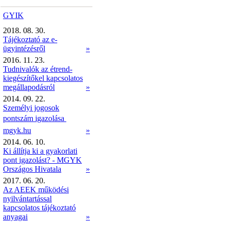
GYIK
2018. 08. 30.
Tájékoztató az e-
ügyintézésről
»
2016. 11. 23.
Tudnivalók az étrend-
kiegészítőkel kapcsolatos
megállapodásról
»
2014. 09. 22.
Személyi jogosok
pontszám igazolása 
mgyk.hu
»
2014. 06. 10.
Ki állítja ki a gyakorlati
pont igazolást? - MGYK
Országos Hivatala
»
2017. 06. 20.
Az AEEK működési
nyilvántartással
kapcsolatos tájékoztató
anyagai
»