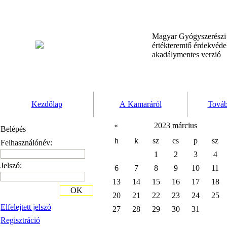
Magyar Gyógyszerész
értékteremtő érdekvéd
akadálymentes verzió
Kezdőlap
A Kamaráról
Továb
«
2023 március
Belépés
h
k
sz
cs
p
sz
Felhasználónév:
1
2
3
4
Jelszó:
6
7
8
9
10
11
13
14
15
16
17
18
OK
20
21
22
23
24
25
Elfelejtett jelszó
27
28
29
30
31
Regisztráció