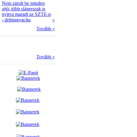
Nem zárult be minden
ajtó: több slágerszak is
nyitva maradt az SZTE-n
- delmagyar.hu
»
Tovább »
Tovább »