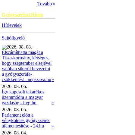
Tovább »
Gyógyszerészi Hírlap
Hírlevelek
Sajtófigyelő
2026. 08. 08.
Elszámíthatta magát a
Tisza-kormány, kétséges,
hogy szeptember elsejével
valóban sikerül bevezetni
a gyógyszeráfa-
»
csökkentést - nepszava.hu
2026. 08. 06.
Így kapcsolt takarékos
üzemmódra a magyar
gazdaság - hvg.hu
»
2026. 08. 05.
Parlament előtt a
vényköteles gyógyszerek
áfamentesítése - 24.hu
»
2026. 08. 04.