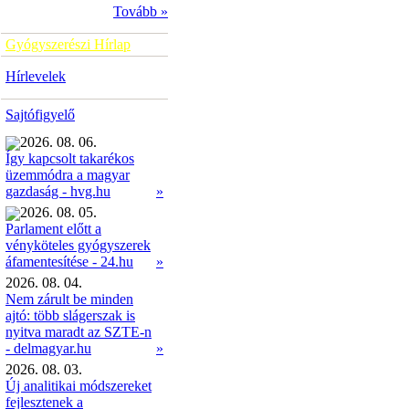
Tovább »
Gyógyszerészi Hírlap
Hírlevelek
Sajtófigyelő
2026. 08. 06.
Így kapcsolt takarékos
üzemmódra a magyar
»
gazdaság - hvg.hu
2026. 08. 05.
Parlament előtt a
vényköteles gyógyszerek
»
áfamentesítése - 24.hu
2026. 08. 04.
Nem zárult be minden
ajtó: több slágerszak is
nyitva maradt az SZTE-n
- delmagyar.hu
»
2026. 08. 03.
Új analitikai módszereket
fejlesztenek a