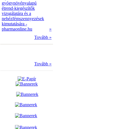
gyógynövényalapú
étrend-kiegészítők
vizsgálatára és a
nehézfémszennyezések
kimutatására -
pharmaonline.hu
»
Tovább »
Tovább »