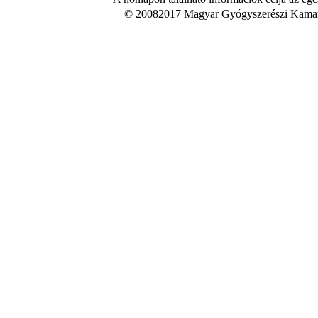
© 20082017 Magyar Gyógyszerészi Kamara