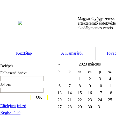
Magyar Gyógyszerész
értékteremtő érdekvéd
akadálymentes verzió
Kezdőlap
A Kamaráról
Továb
«
2023 március
Belépés
h
k
sz
cs
p
sz
Felhasználónév:
1
2
3
4
Jelszó:
6
7
8
9
10
11
13
14
15
16
17
18
OK
20
21
22
23
24
25
Elfelejtett jelszó
27
28
29
30
31
Regisztráció