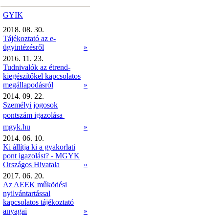
GYIK
2018. 08. 30.
Tájékoztató az e-
ügyintézésről
»
2016. 11. 23.
Tudnivalók az étrend-
kiegészítőkel kapcsolatos
megállapodásról
»
2014. 09. 22.
Személyi jogosok
pontszám igazolása 
mgyk.hu
»
2014. 06. 10.
Ki állítja ki a gyakorlati
pont igazolást? - MGYK
Országos Hivatala
»
2017. 06. 20.
Az AEEK működési
nyilvántartással
kapcsolatos tájékoztató
anyagai
»