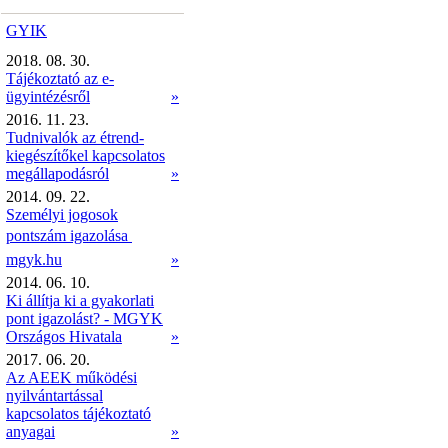
GYIK
2018. 08. 30.
Tájékoztató az e-
ügyintézésről
»
2016. 11. 23.
Tudnivalók az étrend-
kiegészítőkel kapcsolatos
megállapodásról
»
2014. 09. 22.
Személyi jogosok
pontszám igazolása 
mgyk.hu
»
2014. 06. 10.
Ki állítja ki a gyakorlati
pont igazolást? - MGYK
Országos Hivatala
»
2017. 06. 20.
Az AEEK működési
nyilvántartással
kapcsolatos tájékoztató
anyagai
»