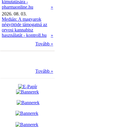
kimutatására -
pharmaonline.hu
»
2026. 08. 03.
Medián: A magyarok
négyötöde támogatná az
orvosi kannabisz
használatát - kontroll.hu
»
Tovább »
Tovább »