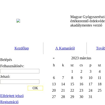
Magyar Gyógyszerész
értékteremtő érdekvéd
akadálymentes verzió
Kezdőlap
A Kamaráról
Továb
«
2023 március
Belépés
h
k
sz
cs
p
sz
Felhasználónév:
1
2
3
4
Jelszó:
6
7
8
9
10
11
13
14
15
16
17
18
OK
20
21
22
23
24
25
Elfelejtett jelszó
27
28
29
30
31
Regisztráció