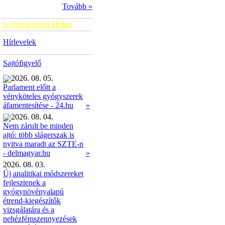
Tovább »
Gyógyszerészi Hírlap
Hírlevelek
Sajtófigyelő
2026. 08. 05.
Parlament előtt a
vényköteles gyógyszerek
»
áfamentesítése - 24.hu
2026. 08. 04.
Nem zárult be minden
ajtó: több slágerszak is
nyitva maradt az SZTE-n
»
- delmagyar.hu
2026. 08. 03.
Új analitikai módszereket
fejlesztenek a
gyógynövényalapú
étrend-kiegészítők
vizsgálatára és a
nehézfémszennyezések