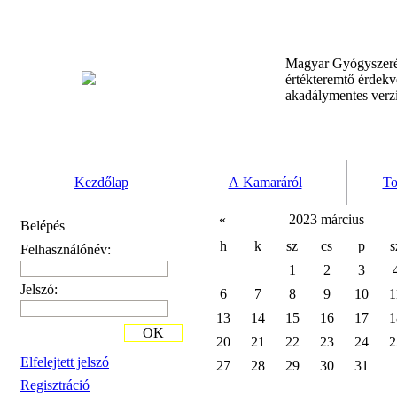
Magyar Gyógyszeré
értékteremtő érdek
akadálymentes verz
Kezdőlap
A Kamaráról
To
«
2023 március
Belépés
h
k
sz
cs
p
s
Felhasználónév:
1
2
3
Jelszó:
6
7
8
9
10
1
13
14
15
16
17
1
OK
20
21
22
23
24
2
Elfelejtett jelszó
27
28
29
30
31
Regisztráció