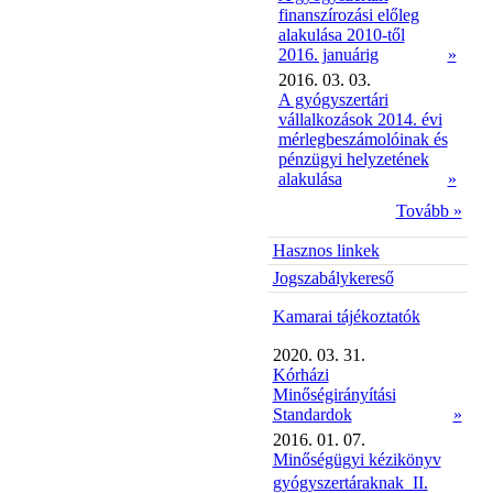
finanszírozási előleg
alakulása 2010-től
2016. januárig
»
2016. 03. 03.
A gyógyszertári
vállalkozások 2014. évi
mérlegbeszámolóinak és
pénzügyi helyzetének
alakulása
»
Tovább »
Hasznos linkek
Jogszabálykereső
Kamarai tájékoztatók
2020. 03. 31.
Kórházi
Minőségirányítási
Standardok
»
2016. 01. 07.
Minőségügyi kézikönyv
gyógyszertáraknak  II.