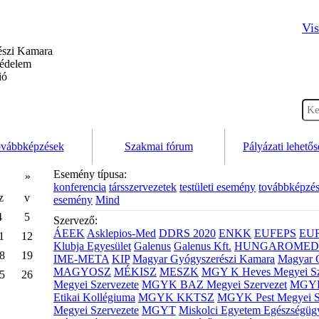
Vis
szi Kamara
védelem
ió
vábbképzések
Szakmai fórum
Pályázati lehető
Esemény típusa:
»
konferencia
társszervezetek
testületi esemény
továbbképzé
z
v
esemény
Mind
4
5
Szervező:
ÁEEK
Asklepios-Med
DDRS 2020
ENKK
EUFEPS
EU
1
12
Klubja Egyesület
Galenus
Galenus Kft.
HUNGAROMED 
8
19
IME-META
KIP
Magyar Gyógyszerészi Kamara
Magyar 
MAGYOSZ
MÉKISZ
MESZK
MGY K Heves Megyei Sz
5
26
Megyei Szervezete
MGYK BAZ Megyei Szervezet
MGYK 
Etikai Kollégiuma
MGYK KKTSZ
MGYK Pest Megyei S
Megyei Szervezete
MGYT
Miskolci Egyetem Egészségüg