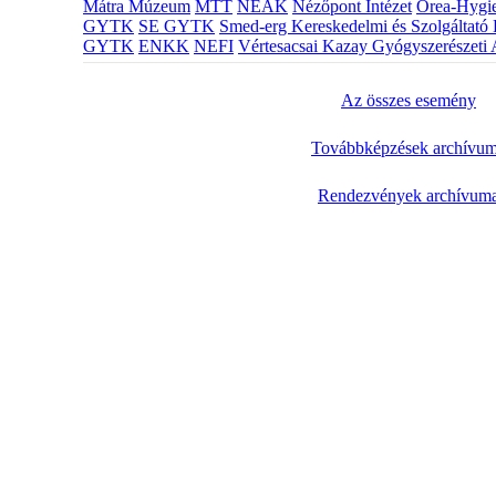
Mátra Múzeum
MTT
NEAK
Nézőpont Intézet
Orea-Hygie
GYTK
SE GYTK
Smed-erg Kereskedelmi és Szolgáltató 
GYTK
ENKK
NEFI
Vértesacsai Kazay Gyógyszerészeti 
Az összes esemény
Továbbképzések archívu
Rendezvények archívum