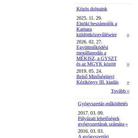
Közös dolgaink
2025. 11. 29.
Elnöki beszámolók a
Kamara
küldöttközgyűléseire
»
2026. 02. 27.
Együttműködési
megállapodás a
MÉKISZ, a GYSZT
és az MGYK között
»
2019. 05. 24.
Belső Minőségügyi
Kézikönyv III. kiadás
»
Tovább »
Gyógyszertár-működtetés
2017. 03. 09.
Pályázati lehetőségek
gyógyszertárak számára
»
2016. 03. 03.
A gyógyszertári