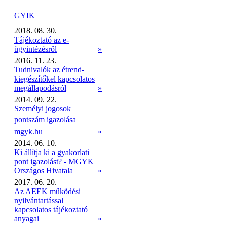
GYIK
2018. 08. 30.
Tájékoztató az e-
ügyintézésről
»
2016. 11. 23.
Tudnivalók az étrend-
kiegészítőkel kapcsolatos
megállapodásról
»
2014. 09. 22.
Személyi jogosok
pontszám igazolása 
mgyk.hu
»
2014. 06. 10.
Ki állítja ki a gyakorlati
pont igazolást? - MGYK
Országos Hivatala
»
2017. 06. 20.
Az AEEK működési
nyilvántartással
kapcsolatos tájékoztató
anyagai
»