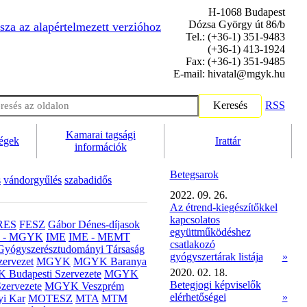
H-1068 Budapest
Dózsa György út 86/b
sza az alapértelmezett verzióhoz
Tel.: (+36-1) 351-9483
(+36-1) 413-1924
Fax: (+36-1) 351-9485
E-mail: hivatal@mgyk.hu
Keresés
RSS
Kamarai tagsági
ségek
Irattár
információk
Betegsarok
s
vándorgyűlés
szabadidős
2022. 09. 26.
Az étrend-kiegészítőkkel
kapcsolatos
RES
FESZ
Gábor Dénes-díjasok
együttműködéshez
- MGYK
IME
IME - MEMT
csatlakozó
Gyógyszerésztudományi Társaság
gyógyszertárak listája
»
ervezet
MGYK
MGYK Baranya
2020. 02. 18.
Budapesti Szervezete
MGYK
Betegjogi képviselők
zervezete
MGYK Veszprém
elérhetőségei
»
yi Kar
MOTESZ
MTA
MTM