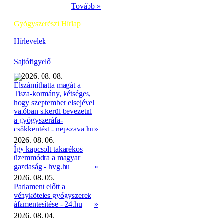
Tovább »
Gyógyszerészi Hírlap
Hírlevelek
Sajtófigyelő
2026. 08. 08.
Elszámíthatta magát a
Tisza-kormány, kétséges,
hogy szeptember elsejével
valóban sikerül bevezetni
a gyógyszeráfa-
»
csökkentést - nepszava.hu
2026. 08. 06.
Így kapcsolt takarékos
üzemmódra a magyar
gazdaság - hvg.hu
»
2026. 08. 05.
Parlament előtt a
vényköteles gyógyszerek
áfamentesítése - 24.hu
»
2026. 08. 04.