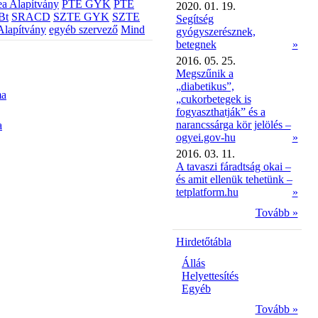
a Alapítvány
PTE GYK
PTE
2020. 01. 19.
Bt
SRACD
SZTE GYK
SZTE
Segítség
Alapítvány
egyéb szervező
Mind
gyógyszerésznek,
betegnek
»
2016. 05. 25.
Megszűnik a
„diabetikus”,
ma
„cukorbetegek is
fogyaszthatják” és a
narancssárga kör jelölés –
a
ogyei.gov-hu
»
2016. 03. 11.
A tavaszi fáradtság okai –
és amit ellenük tehetünk –
tetplatform.hu
»
Tovább »
Hirdetőtábla
Állás
Helyettesítés
Egyéb
Tovább »