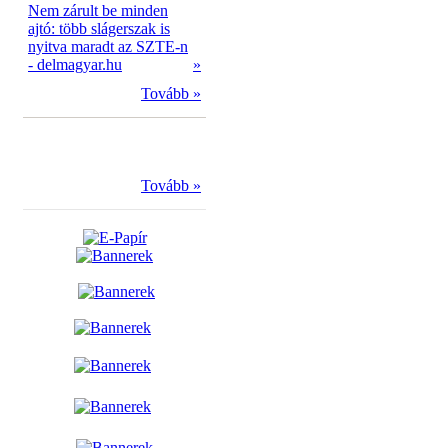
Nem zárult be minden
ajtó: több slágerszak is
nyitva maradt az SZTE-n
- delmagyar.hu
»
Tovább »
Tovább »