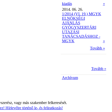
kiadás
»
2014. 06. 26.
1/2014 (VI. 19.) MGYK
ELNÖKSÉGI
AJÁNLÁS
GYÓGYSZERTÁRI
UTAZÁSI
TANÁCSADÁSHOZ -
MGYK
»
Tovább »
Tovább »
Archívum
yszerész, vagy más szakember felkeresését.
z! Hírlevélre történő le- és feliratkozás!