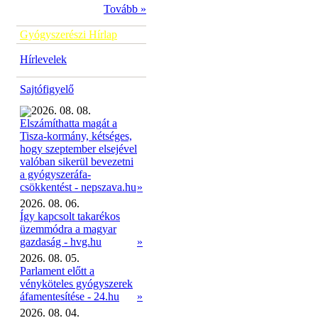
Tovább »
Gyógyszerészi Hírlap
Hírlevelek
Sajtófigyelő
2026. 08. 08.
Elszámíthatta magát a
Tisza-kormány, kétséges,
hogy szeptember elsejével
valóban sikerül bevezetni
a gyógyszeráfa-
»
csökkentést - nepszava.hu
2026. 08. 06.
Így kapcsolt takarékos
üzemmódra a magyar
gazdaság - hvg.hu
»
2026. 08. 05.
Parlament előtt a
vényköteles gyógyszerek
áfamentesítése - 24.hu
»
2026. 08. 04.