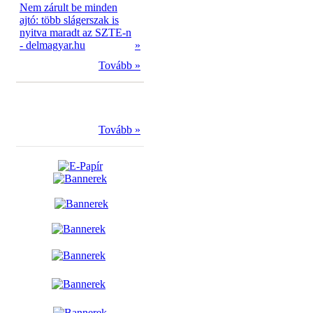
Nem zárult be minden
ajtó: több slágerszak is
nyitva maradt az SZTE-n
- delmagyar.hu
»
Tovább »
Tovább »