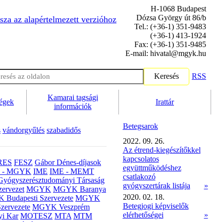
H-1068 Budapest
Dózsa György út 86/b
sza az alapértelmezett verzióhoz
Tel.: (+36-1) 351-9483
(+36-1) 413-1924
Fax: (+36-1) 351-9485
E-mail: hivatal@mgyk.hu
Keresés
RSS
Kamarai tagsági
ségek
Irattár
információk
Betegsarok
s
vándorgyűlés
szabadidős
2022. 09. 26.
Az étrend-kiegészítőkkel
kapcsolatos
RES
FESZ
Gábor Dénes-díjasok
együttműködéshez
- MGYK
IME
IME - MEMT
csatlakozó
Gyógyszerésztudományi Társaság
gyógyszertárak listája
»
ervezet
MGYK
MGYK Baranya
2020. 02. 18.
Budapesti Szervezete
MGYK
Betegjogi képviselők
zervezete
MGYK Veszprém
elérhetőségei
»
yi Kar
MOTESZ
MTA
MTM