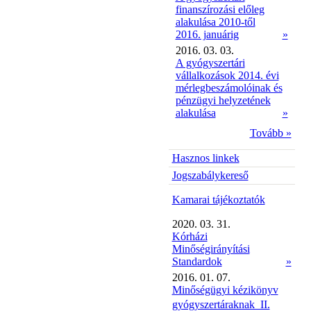
finanszírozási előleg
alakulása 2010-től
2016. januárig
»
2016. 03. 03.
A gyógyszertári
vállalkozások 2014. évi
mérlegbeszámolóinak és
pénzügyi helyzetének
alakulása
»
Tovább »
Hasznos linkek
Jogszabálykereső
Kamarai tájékoztatók
2020. 03. 31.
Kórházi
Minőségirányítási
Standardok
»
2016. 01. 07.
Minőségügyi kézikönyv
gyógyszertáraknak  II.