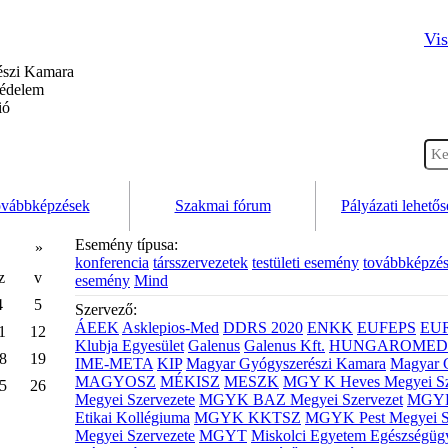
Vis
szi Kamara
védelem
ió
vábbképzések
Szakmai fórum
Pályázati lehető
Esemény típusa:
»
konferencia
társszervezetek
testületi esemény
továbbképzé
z
v
esemény
Mind
4
5
Szervező:
ÁEEK
Asklepios-Med
DDRS 2020
ENKK
EUFEPS
EU
1
12
Klubja Egyesület
Galenus
Galenus Kft.
HUNGAROMED 
8
19
IME-META
KIP
Magyar Gyógyszerészi Kamara
Magyar 
MAGYOSZ
MÉKISZ
MESZK
MGY K Heves Megyei Sz
5
26
Megyei Szervezete
MGYK BAZ Megyei Szervezet
MGYK 
Etikai Kollégiuma
MGYK KKTSZ
MGYK Pest Megyei S
Megyei Szervezete
MGYT
Miskolci Egyetem Egészségüg