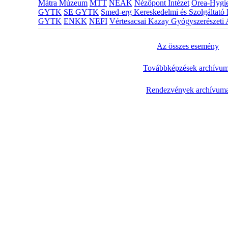
Mátra Múzeum
MTT
NEAK
Nézőpont Intézet
Orea-Hygie
GYTK
SE GYTK
Smed-erg Kereskedelmi és Szolgáltató 
GYTK
ENKK
NEFI
Vértesacsai Kazay Gyógyszerészeti 
Az összes esemény
Továbbképzések archívu
Rendezvények archívum