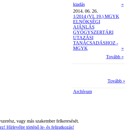
kiadás
»
2014. 06. 26.
1/2014 (VI. 19.) MGYK
ELNÖKSÉGI
AJÁNLÁS
GYÓGYSZERTÁRI
UTAZÁSI
TANÁCSADÁSHOZ -
MGYK
»
Tovább »
Tovább »
Archívum
yszerész, vagy más szakember felkeresését.
z! Hírlevélre történő le- és feliratkozás!