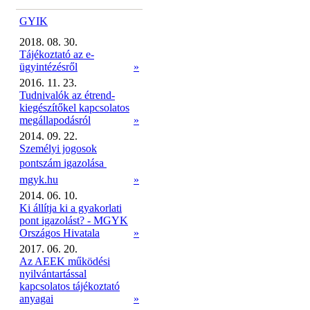
GYIK
2018. 08. 30.
Tájékoztató az e-
ügyintézésről
»
2016. 11. 23.
Tudnivalók az étrend-
kiegészítőkel kapcsolatos
megállapodásról
»
2014. 09. 22.
Személyi jogosok
pontszám igazolása 
mgyk.hu
»
2014. 06. 10.
Ki állítja ki a gyakorlati
pont igazolást? - MGYK
Országos Hivatala
»
2017. 06. 20.
Az AEEK működési
nyilvántartással
kapcsolatos tájékoztató
anyagai
»