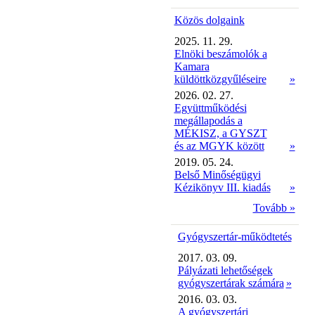
Közös dolgaink
2025. 11. 29.
Elnöki beszámolók a
Kamara
küldöttközgyűléseire
»
2026. 02. 27.
Együttműködési
megállapodás a
MÉKISZ, a GYSZT
és az MGYK között
»
2019. 05. 24.
Belső Minőségügyi
Kézikönyv III. kiadás
»
Tovább »
Gyógyszertár-működtetés
2017. 03. 09.
Pályázati lehetőségek
gyógyszertárak számára
»
2016. 03. 03.
A gyógyszertári