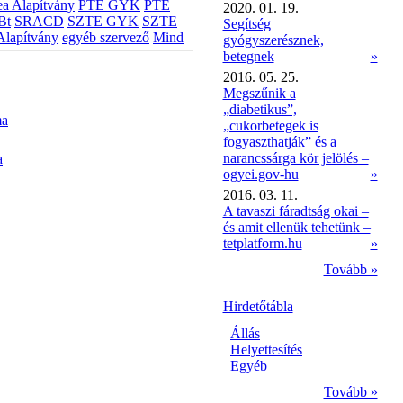
a Alapítvány
PTE GYK
PTE
2020. 01. 19.
Bt
SRACD
SZTE GYK
SZTE
Segítség
Alapítvány
egyéb szervező
Mind
gyógyszerésznek,
betegnek
»
2016. 05. 25.
Megszűnik a
„diabetikus”,
ma
„cukorbetegek is
fogyaszthatják” és a
narancssárga kör jelölés –
a
ogyei.gov-hu
»
2016. 03. 11.
A tavaszi fáradtság okai –
és amit ellenük tehetünk –
tetplatform.hu
»
Tovább »
Hirdetőtábla
Állás
Helyettesítés
Egyéb
Tovább »