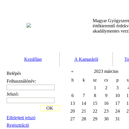
Magyar Gyógyszeré
értékteremtő érdek
akadálymentes verz
Kezdőlap
A Kamaráról
To
«
2023 március
Belépés
h
k
sz
cs
p
s
Felhasználónév:
1
2
3
Jelszó:
6
7
8
9
10
1
13
14
15
16
17
1
OK
20
21
22
23
24
2
Elfelejtett jelszó
27
28
29
30
31
Regisztráció