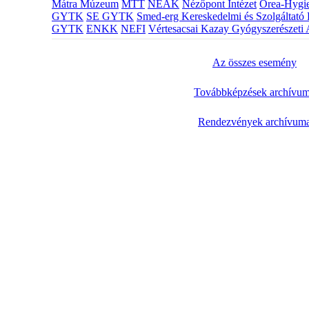
Mátra Múzeum
MTT
NEAK
Nézőpont Intézet
Orea-Hygie
GYTK
SE GYTK
Smed-erg Kereskedelmi és Szolgáltató 
GYTK
ENKK
NEFI
Vértesacsai Kazay Gyógyszerészeti 
Az összes esemény
Továbbképzések archívu
Rendezvények archívum