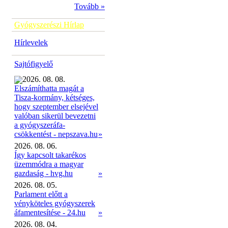
Tovább »
Gyógyszerészi Hírlap
Hírlevelek
Sajtófigyelő
2026. 08. 08.
Elszámíthatta magát a
Tisza-kormány, kétséges,
hogy szeptember elsejével
valóban sikerül bevezetni
a gyógyszeráfa-
»
csökkentést - nepszava.hu
2026. 08. 06.
Így kapcsolt takarékos
üzemmódra a magyar
gazdaság - hvg.hu
»
2026. 08. 05.
Parlament előtt a
vényköteles gyógyszerek
áfamentesítése - 24.hu
»
2026. 08. 04.