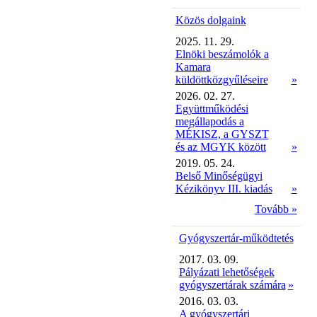
Közös dolgaink
2025. 11. 29.
Elnöki beszámolók a
Kamara
küldöttközgyűléseire
»
2026. 02. 27.
Együttműködési
megállapodás a
MÉKISZ, a GYSZT
és az MGYK között
»
2019. 05. 24.
Belső Minőségügyi
Kézikönyv III. kiadás
»
Tovább »
Gyógyszertár-működtetés
2017. 03. 09.
Pályázati lehetőségek
gyógyszertárak számára
»
2016. 03. 03.
A gyógyszertári