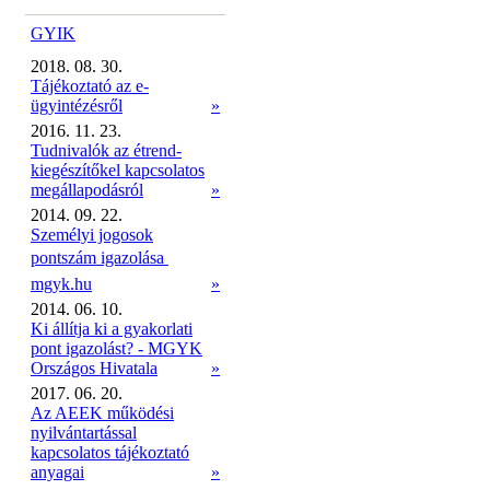
GYIK
2018. 08. 30.
Tájékoztató az e-
ügyintézésről
»
2016. 11. 23.
Tudnivalók az étrend-
kiegészítőkel kapcsolatos
megállapodásról
»
2014. 09. 22.
Személyi jogosok
pontszám igazolása 
mgyk.hu
»
2014. 06. 10.
Ki állítja ki a gyakorlati
pont igazolást? - MGYK
Országos Hivatala
»
2017. 06. 20.
Az AEEK működési
nyilvántartással
kapcsolatos tájékoztató
anyagai
»