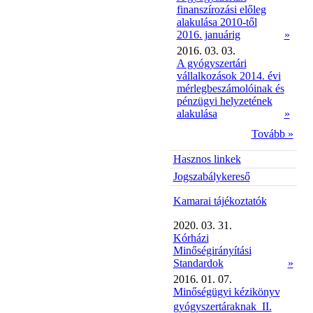
finanszírozási előleg
alakulása 2010-től
2016. januárig
»
2016. 03. 03.
A gyógyszertári
vállalkozások 2014. évi
mérlegbeszámolóinak és
pénzügyi helyzetének
alakulása
»
Tovább »
Hasznos linkek
Jogszabálykereső
Kamarai tájékoztatók
2020. 03. 31.
Kórházi
Minőségirányítási
Standardok
»
2016. 01. 07.
Minőségügyi kézikönyv
gyógyszertáraknak  II.