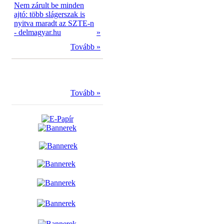
Nem zárult be minden
ajtó: több slágerszak is
nyitva maradt az SZTE-n
- delmagyar.hu
»
Tovább »
Tovább »