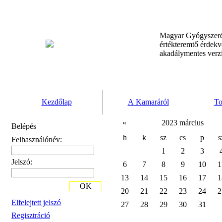
Magyar Gyógyszeré
értékteremtő érdek
akadálymentes verz
Kezdőlap
A Kamaráról
To
«
2023 március
Belépés
h
k
sz
cs
p
s
Felhasználónév:
1
2
3
Jelszó:
6
7
8
9
10
1
13
14
15
16
17
1
OK
20
21
22
23
24
2
Elfelejtett jelszó
27
28
29
30
31
Regisztráció