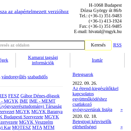
H-1068 Budapest
Dózsa György út 86/b
sza az alapértelmezett verzióhoz
Tel.: (+36-1) 351-9483
(+36-1) 413-1924
Fax: (+36-1) 351-9485
E-mail: hivatal@mgyk.hu
Keresés
RSS
Kamarai tagsági
ségek
Irattár
információk
Betegsarok
s
vándorgyűlés
szabadidős
2022. 09. 26.
Az étrend-kiegészítőkkel
kapcsolatos
RES
FESZ
Gábor Dénes-díjasok
együttműködéshez
- MGYK
IME
IME - MEMT
csatlakozó
Gyógyszerésztudományi Társaság
gyógyszertárak listája
»
ervezet
MGYK
MGYK Baranya
2020. 02. 18.
Budapesti Szervezete
MGYK
Betegjogi képviselők
zervezete
MGYK Veszprém
elérhetőségei
»
yi Kar
MOTESZ
MTA
MTM