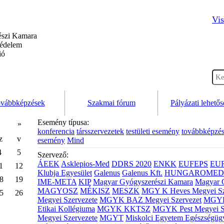
Vis
szi Kamara
védelem
ió
vábbképzések
Szakmai fórum
Pályázati lehető
Esemény típusa:
»
konferencia
társszervezetek
testületi esemény
továbbképzé
z
v
esemény
Mind
4
5
Szervező:
ÁEEK
Asklepios-Med
DDRS 2020
ENKK
EUFEPS
EU
1
12
Klubja Egyesület
Galenus
Galenus Kft.
HUNGAROMED 
8
19
IME-META
KIP
Magyar Gyógyszerészi Kamara
Magyar 
MAGYOSZ
MÉKISZ
MESZK
MGY K Heves Megyei Sz
5
26
Megyei Szervezete
MGYK BAZ Megyei Szervezet
MGYK 
Etikai Kollégiuma
MGYK KKTSZ
MGYK Pest Megyei S
Megyei Szervezete
MGYT
Miskolci Egyetem Egészségüg