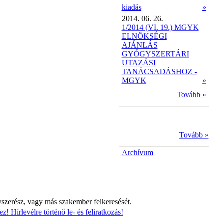
kiadás
»
2014. 06. 26.
1/2014 (VI. 19.) MGYK
ELNÖKSÉGI
AJÁNLÁS
GYÓGYSZERTÁRI
UTAZÁSI
TANÁCSADÁSHOZ -
MGYK
»
Tovább »
Tovább »
Archívum
yszerész, vagy más szakember felkeresését.
z! Hírlevélre történő le- és feliratkozás!