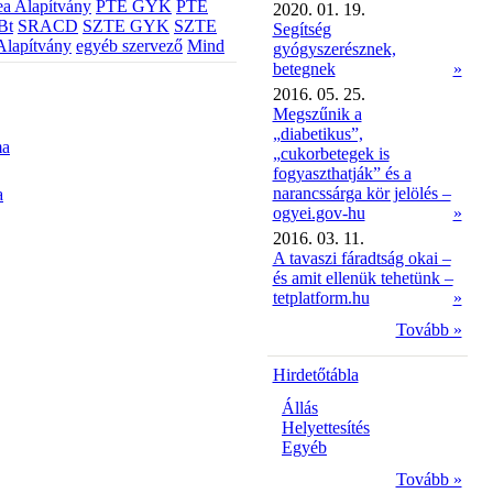
a Alapítvány
PTE GYK
PTE
2020. 01. 19.
Bt
SRACD
SZTE GYK
SZTE
Segítség
Alapítvány
egyéb szervező
Mind
gyógyszerésznek,
betegnek
»
2016. 05. 25.
Megszűnik a
„diabetikus”,
ma
„cukorbetegek is
fogyaszthatják” és a
narancssárga kör jelölés –
a
ogyei.gov-hu
»
2016. 03. 11.
A tavaszi fáradtság okai –
és amit ellenük tehetünk –
tetplatform.hu
»
Tovább »
Hirdetőtábla
Állás
Helyettesítés
Egyéb
Tovább »