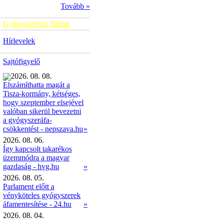
Tovább »
Gyógyszerészi Hírlap
Hírlevelek
Sajtófigyelő
2026. 08. 08.
Elszámíthatta magát a
Tisza-kormány, kétséges,
hogy szeptember elsejével
valóban sikerül bevezetni
a gyógyszeráfa-
»
csökkentést - nepszava.hu
2026. 08. 06.
Így kapcsolt takarékos
üzemmódra a magyar
gazdaság - hvg.hu
»
2026. 08. 05.
Parlament előtt a
vényköteles gyógyszerek
áfamentesítése - 24.hu
»
2026. 08. 04.