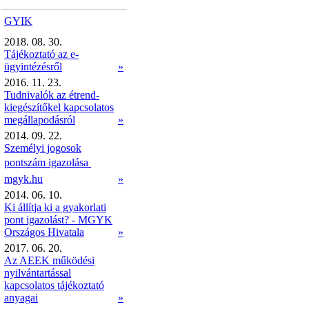
GYIK
2018. 08. 30.
Tájékoztató az e-
ügyintézésről
»
2016. 11. 23.
Tudnivalók az étrend-
kiegészítőkel kapcsolatos
megállapodásról
»
2014. 09. 22.
Személyi jogosok
pontszám igazolása 
mgyk.hu
»
2014. 06. 10.
Ki állítja ki a gyakorlati
pont igazolást? - MGYK
Országos Hivatala
»
2017. 06. 20.
Az AEEK működési
nyilvántartással
kapcsolatos tájékoztató
anyagai
»