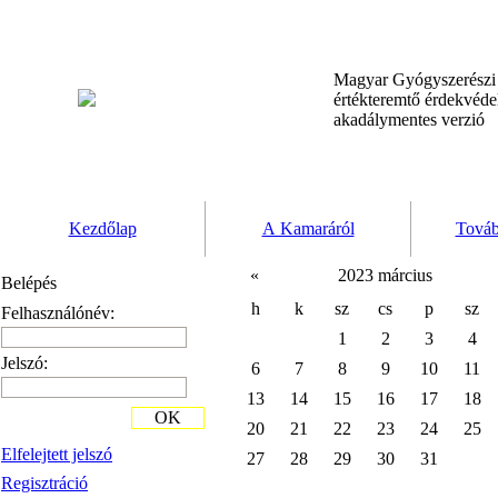
Magyar Gyógyszerész
értékteremtő érdekvéd
akadálymentes verzió
Kezdőlap
A Kamaráról
Továb
«
2023 március
Belépés
h
k
sz
cs
p
sz
Felhasználónév:
1
2
3
4
Jelszó:
6
7
8
9
10
11
13
14
15
16
17
18
OK
20
21
22
23
24
25
Elfelejtett jelszó
27
28
29
30
31
Regisztráció