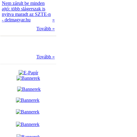
Nem zárult be minden
ajtó: több slágerszak is
nyitva maradt az SZTE-n
- delmagyar.hu
»
Tovább »
Tovább »