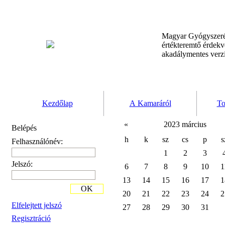
Magyar Gyógyszeré
értékteremtő érdek
akadálymentes verz
Kezdőlap
A Kamaráról
To
«
2023 március
Belépés
h
k
sz
cs
p
s
Felhasználónév:
1
2
3
Jelszó:
6
7
8
9
10
1
13
14
15
16
17
1
OK
20
21
22
23
24
2
Elfelejtett jelszó
27
28
29
30
31
Regisztráció