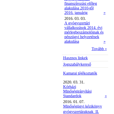
finanszírozási előleg
alakulása 2010-től
2016. januárig
»
2016. 03. 03.
A gyógyszertári
vállalkozások 2014. évi
mérlegbeszámolóinak és
pénzügyi helyzetének
alakulása
»
Tovább »
Hasznos linkek
Jogszabálykereső
Kamarai tájékoztatók
2020. 03. 31.
Kórházi
Minőségirányítási
Standardok
»
2016. 01. 07.
Minőségügyi kézikönyv
gyógyszertáraknak  II.