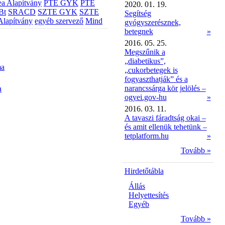
a Alapítvány
PTE GYK
PTE
2020. 01. 19.
Bt
SRACD
SZTE GYK
SZTE
Segítség
Alapítvány
egyéb szervező
Mind
gyógyszerésznek,
betegnek
»
2016. 05. 25.
Megszűnik a
„diabetikus”,
ma
„cukorbetegek is
fogyaszthatják” és a
narancssárga kör jelölés –
a
ogyei.gov-hu
»
2016. 03. 11.
A tavaszi fáradtság okai –
és amit ellenük tehetünk –
tetplatform.hu
»
Tovább »
Hirdetőtábla
Állás
Helyettesítés
Egyéb
Tovább »