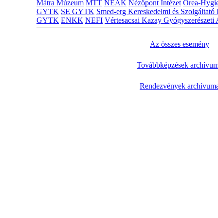
Mátra Múzeum
MTT
NEAK
Nézőpont Intézet
Orea-Hygie
GYTK
SE GYTK
Smed-erg Kereskedelmi és Szolgáltató 
GYTK
ENKK
NEFI
Vértesacsai Kazay Gyógyszerészeti 
Az összes esemény
Továbbképzések archívu
Rendezvények archívum