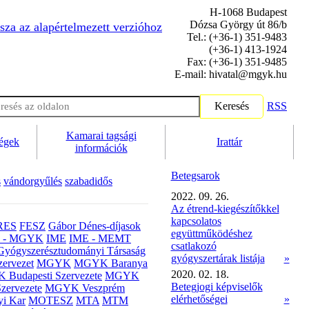
H-1068 Budapest
Dózsa György út 86/b
sza az alapértelmezett verzióhoz
Tel.: (+36-1) 351-9483
(+36-1) 413-1924
Fax: (+36-1) 351-9485
E-mail: hivatal@mgyk.hu
Keresés
RSS
Kamarai tagsági
ségek
Irattár
információk
Betegsarok
s
vándorgyűlés
szabadidős
2022. 09. 26.
Az étrend-kiegészítőkkel
kapcsolatos
RES
FESZ
Gábor Dénes-díjasok
együttműködéshez
- MGYK
IME
IME - MEMT
csatlakozó
Gyógyszerésztudományi Társaság
gyógyszertárak listája
»
ervezet
MGYK
MGYK Baranya
2020. 02. 18.
Budapesti Szervezete
MGYK
Betegjogi képviselők
zervezete
MGYK Veszprém
elérhetőségei
»
yi Kar
MOTESZ
MTA
MTM