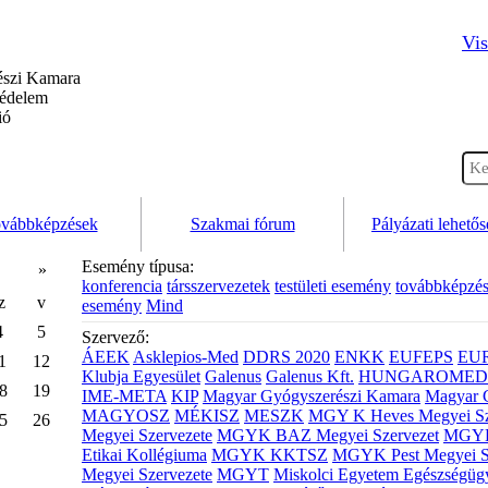
Vis
szi Kamara
védelem
ió
vábbképzések
Szakmai fórum
Pályázati lehető
Esemény típusa:
»
konferencia
társszervezetek
testületi esemény
továbbképzé
z
v
esemény
Mind
4
5
Szervező:
ÁEEK
Asklepios-Med
DDRS 2020
ENKK
EUFEPS
EU
1
12
Klubja Egyesület
Galenus
Galenus Kft.
HUNGAROMED 
8
19
IME-META
KIP
Magyar Gyógyszerészi Kamara
Magyar 
MAGYOSZ
MÉKISZ
MESZK
MGY K Heves Megyei Sz
5
26
Megyei Szervezete
MGYK BAZ Megyei Szervezet
MGYK 
Etikai Kollégiuma
MGYK KKTSZ
MGYK Pest Megyei S
Megyei Szervezete
MGYT
Miskolci Egyetem Egészségüg