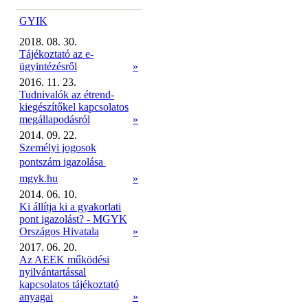
GYIK
2018. 08. 30.
Tájékoztató az e-
ügyintézésről
»
2016. 11. 23.
Tudnivalók az étrend-
kiegészítőkel kapcsolatos
megállapodásról
»
2014. 09. 22.
Személyi jogosok
pontszám igazolása 
mgyk.hu
»
2014. 06. 10.
Ki állítja ki a gyakorlati
pont igazolást? - MGYK
Országos Hivatala
»
2017. 06. 20.
Az AEEK működési
nyilvántartással
kapcsolatos tájékoztató
anyagai
»