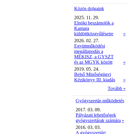
Közös dolgaink
2025. 11. 29.
Elnöki beszámolók a
Kamara
küldöttközgyűléseire
»
2026. 02. 27.
Együttműködési
megállapodás a
MÉKISZ, a GYSZT
és az MGYK között
»
2019. 05. 24.
Belső Minőségügyi
Kézikönyv III. kiadás
»
Tovább »
Gyógyszertár-működtetés
2017. 03. 09.
Pályázati lehetőségek
gyógyszertárak számára
»
2016. 03. 03.
A gyógyszertári