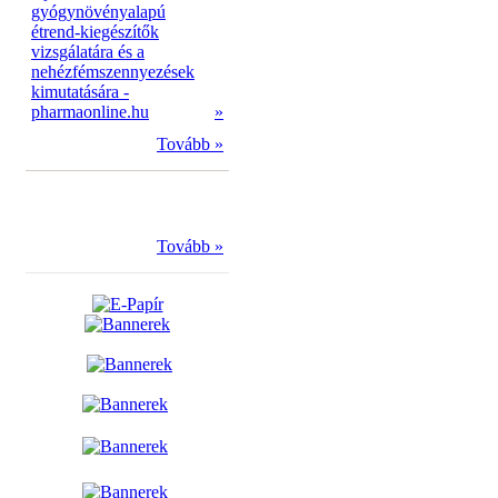
gyógynövényalapú
étrend-kiegészítők
vizsgálatára és a
nehézfémszennyezések
kimutatására -
pharmaonline.hu
»
Tovább »
Tovább »