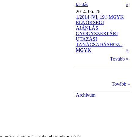
kiadás
»
2014. 06. 26.
1/2014 (VI. 19.) MGYK
ELNÖKSÉGI
AJÁNLÁS
GYÓGYSZERTÁRI
UTAZÁSI
TANÁCSADÁSHOZ -
MGYK
»
Tovább »
Tovább »
Archívum
yszerész, vagy más szakember felkeresését.