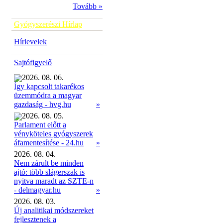
Tovább »
Gyógyszerészi Hírlap
Hírlevelek
Sajtófigyelő
2026. 08. 06.
Így kapcsolt takarékos
üzemmódra a magyar
»
gazdaság - hvg.hu
2026. 08. 05.
Parlament előtt a
vényköteles gyógyszerek
»
áfamentesítése - 24.hu
2026. 08. 04.
Nem zárult be minden
ajtó: több slágerszak is
nyitva maradt az SZTE-n
- delmagyar.hu
»
2026. 08. 03.
Új analitikai módszereket
fejlesztenek a