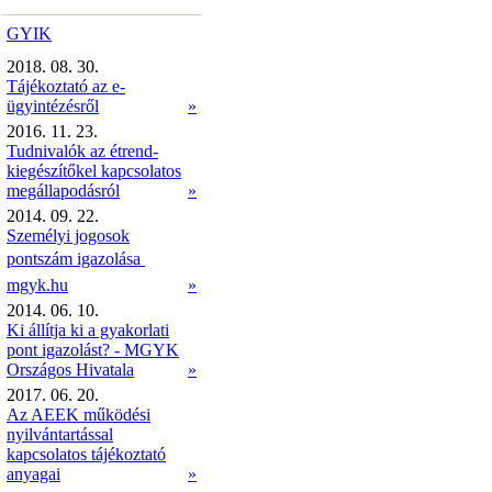
GYIK
2018. 08. 30.
Tájékoztató az e-
ügyintézésről
»
2016. 11. 23.
Tudnivalók az étrend-
kiegészítőkel kapcsolatos
megállapodásról
»
2014. 09. 22.
Személyi jogosok
pontszám igazolása 
mgyk.hu
»
2014. 06. 10.
Ki állítja ki a gyakorlati
pont igazolást? - MGYK
Országos Hivatala
»
2017. 06. 20.
Az AEEK működési
nyilvántartással
kapcsolatos tájékoztató
anyagai
»