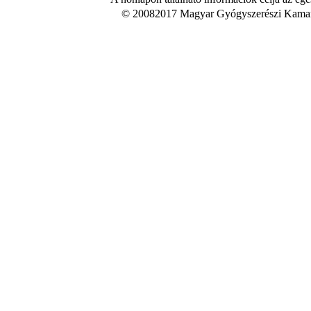
© 20082017 Magyar Gyógyszerészi Kamara