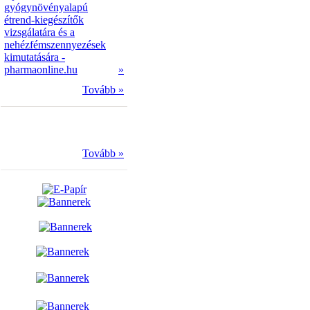
gyógynövényalapú
étrend-kiegészítők
vizsgálatára és a
nehézfémszennyezések
kimutatására -
pharmaonline.hu
»
Tovább »
Tovább »