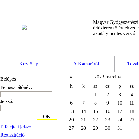
Magyar Gyógyszerész
értékteremtő érdekvéd
akadálymentes verzió
Kezdőlap
A Kamaráról
Továb
«
2023 március
Belépés
h
k
sz
cs
p
sz
Felhasználónév:
1
2
3
4
Jelszó:
6
7
8
9
10
11
13
14
15
16
17
18
OK
20
21
22
23
24
25
Elfelejtett jelszó
27
28
29
30
31
Regisztráció