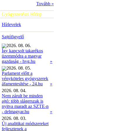
Tovább »
Gyógyszerészi Hírlap
Hírlevelek
Sajtófigyelő
2026. 08. 06.
Így kapcsolt takarékos
üzemmódra a magyar
»
gazdaság - hvg.hu
2026. 08. 05.
Parlament előtt a
vényköteles gyógyszerek
»
áfamentesítése - 24.hu
2026. 08. 04.
Nem zárult be minden
ajtó: több slágerszak is
nyitva maradt az SZTE-n
- delmagyar.hu
»
2026. 08. 03.
Új analitikai módszereket
fejlesztenek a