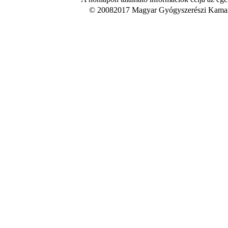
© 20082017 Magyar Gyógyszerészi Kamara