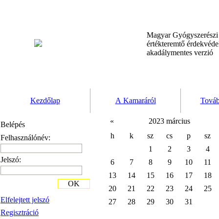
Magyar Gyógyszerész
értékteremtő érdekvéd
akadálymentes verzió
Kezdőlap
A Kamaráról
Továb
«
2023 március
Belépés
h
k
sz
cs
p
sz
Felhasználónév:
1
2
3
4
Jelszó:
6
7
8
9
10
11
13
14
15
16
17
18
OK
20
21
22
23
24
25
Elfelejtett jelszó
27
28
29
30
31
Regisztráció