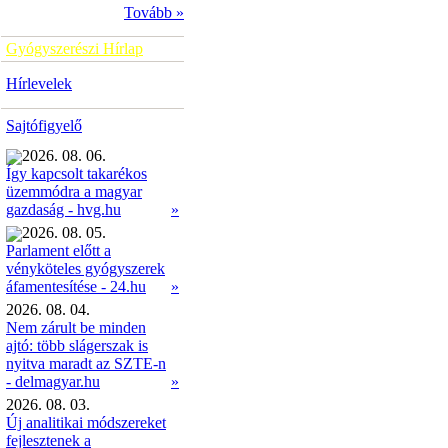
Tovább »
Gyógyszerészi Hírlap
Hírlevelek
Sajtófigyelő
2026. 08. 06.
Így kapcsolt takarékos
üzemmódra a magyar
»
gazdaság - hvg.hu
2026. 08. 05.
Parlament előtt a
vényköteles gyógyszerek
»
áfamentesítése - 24.hu
2026. 08. 04.
Nem zárult be minden
ajtó: több slágerszak is
nyitva maradt az SZTE-n
- delmagyar.hu
»
2026. 08. 03.
Új analitikai módszereket
fejlesztenek a