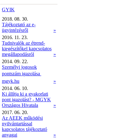
GYIK
2018. 08. 30.
Tájékoztató az e-
ügyintézésről
»
2016. 11. 23.
Tudnivalók az étrend-
kiegészítőkel kapcsolatos
megállapodásról
»
2014. 09. 22.
Személyi jogosok
pontszám igazolása 
mgyk.hu
»
2014. 06. 10.
Ki állítja ki a gyakorlati
pont igazolást? - MGYK
Országos Hivatala
»
2017. 06. 20.
Az AEEK működési
nyilvántartással
kapcsolatos tájékoztató
anyagai
»