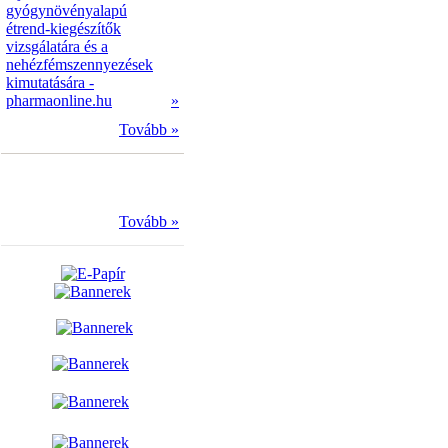
gyógynövényalapú
étrend-kiegészítők
vizsgálatára és a
nehézfémszennyezések
kimutatására -
pharmaonline.hu
»
Tovább »
Tovább »