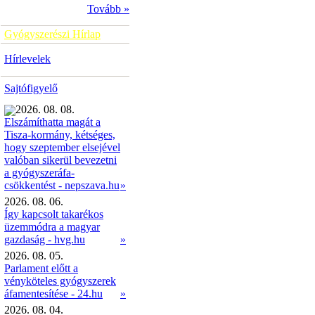
Tovább »
Gyógyszerészi Hírlap
Hírlevelek
Sajtófigyelő
2026. 08. 08.
Elszámíthatta magát a
Tisza-kormány, kétséges,
hogy szeptember elsejével
valóban sikerül bevezetni
a gyógyszeráfa-
»
csökkentést - nepszava.hu
2026. 08. 06.
Így kapcsolt takarékos
üzemmódra a magyar
gazdaság - hvg.hu
»
2026. 08. 05.
Parlament előtt a
vényköteles gyógyszerek
áfamentesítése - 24.hu
»
2026. 08. 04.