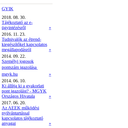
GYIK
2018. 08. 30.
Tájékoztató az e-
ügyintézésről
»
2016. 11. 23.
Tudnivalók az étrend-
kiegészítőkel kapcsolatos
megállapodásról
»
2014. 09. 22.
Személyi jogosok
pontszám igazolása 
mgyk.hu
»
2014. 06. 10.
Ki állítja ki a gyakorlati
pont igazolást? - MGYK
Országos Hivatala
»
2017. 06. 20.
Az AEEK működési
nyilvántartással
kapcsolatos tájékoztató
anyagai
»