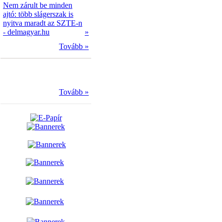
Nem zárult be minden
ajtó: több slágerszak is
nyitva maradt az SZTE-n
- delmagyar.hu
»
Tovább »
Tovább »