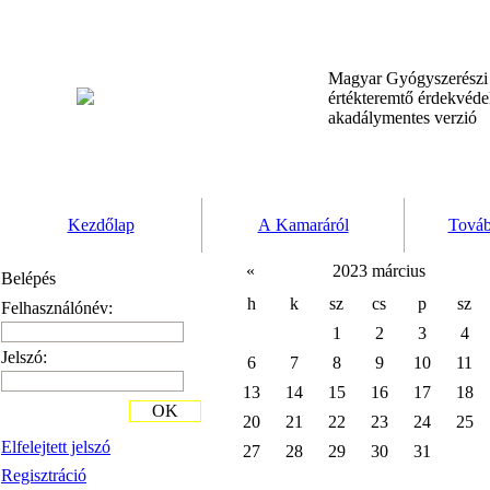
Magyar Gyógyszerész
értékteremtő érdekvéd
akadálymentes verzió
Kezdőlap
A Kamaráról
Továb
«
2023 március
Belépés
h
k
sz
cs
p
sz
Felhasználónév:
1
2
3
4
Jelszó:
6
7
8
9
10
11
13
14
15
16
17
18
OK
20
21
22
23
24
25
Elfelejtett jelszó
27
28
29
30
31
Regisztráció