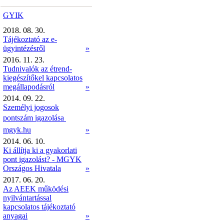
GYIK
2018. 08. 30.
Tájékoztató az e-
ügyintézésről
»
2016. 11. 23.
Tudnivalók az étrend-
kiegészítőkel kapcsolatos
megállapodásról
»
2014. 09. 22.
Személyi jogosok
pontszám igazolása 
mgyk.hu
»
2014. 06. 10.
Ki állítja ki a gyakorlati
pont igazolást? - MGYK
Országos Hivatala
»
2017. 06. 20.
Az AEEK működési
nyilvántartással
kapcsolatos tájékoztató
anyagai
»