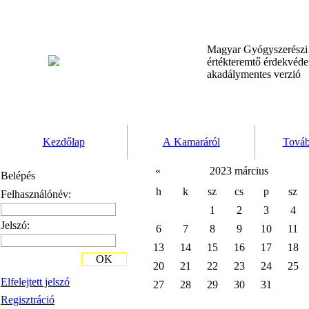
Magyar Gyógyszerész
értékteremtő érdekvéd
akadálymentes verzió
Kezdőlap
A Kamaráról
Továb
«
2023 március
Belépés
h
k
sz
cs
p
sz
Felhasználónév:
1
2
3
4
Jelszó:
6
7
8
9
10
11
13
14
15
16
17
18
OK
20
21
22
23
24
25
Elfelejtett jelszó
27
28
29
30
31
Regisztráció