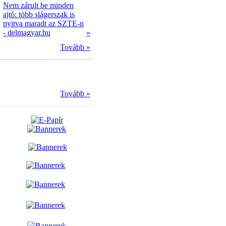
Nem zárult be minden
ajtó: több slágerszak is
nyitva maradt az SZTE-n
- delmagyar.hu
»
Tovább »
Tovább »