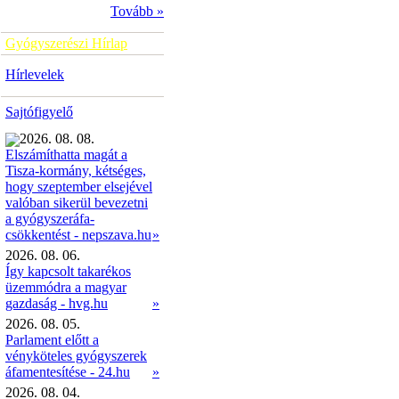
Tovább »
Gyógyszerészi Hírlap
Hírlevelek
Sajtófigyelő
2026. 08. 08.
Elszámíthatta magát a
Tisza-kormány, kétséges,
hogy szeptember elsejével
valóban sikerül bevezetni
a gyógyszeráfa-
»
csökkentést - nepszava.hu
2026. 08. 06.
Így kapcsolt takarékos
üzemmódra a magyar
gazdaság - hvg.hu
»
2026. 08. 05.
Parlament előtt a
vényköteles gyógyszerek
áfamentesítése - 24.hu
»
2026. 08. 04.