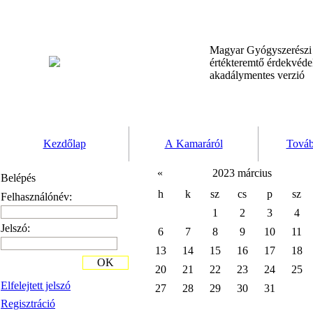
Magyar Gyógyszerész
értékteremtő érdekvéd
akadálymentes verzió
Kezdőlap
A Kamaráról
Továb
«
2023 március
Belépés
h
k
sz
cs
p
sz
Felhasználónév:
1
2
3
4
Jelszó:
6
7
8
9
10
11
13
14
15
16
17
18
OK
20
21
22
23
24
25
Elfelejtett jelszó
27
28
29
30
31
Regisztráció