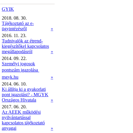
GYIK
2018. 08. 30.
Tájékoztató az e-
ügyintézésről
»
2016. 11. 23.
Tudnivalók az étrend-
kiegészítőkel kapcsolatos
megállapodásról
»
2014. 09. 22.
Személyi jogosok
pontszám igazolása 
mgyk.hu
»
2014. 06. 10.
Ki állítja ki a gyakorlati
pont igazolást? - MGYK
Országos Hivatala
»
2017. 06. 20.
Az AEEK működési
nyilvántartással
kapcsolatos tájékoztató
anyagai
»