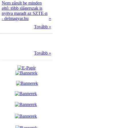
Nem zárult be minden
ajtó: több slágerszak is
nyitva maradt az SZTE-n
- delmagyar.hu
»
Tovább »
Tovább »