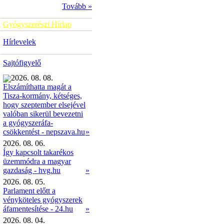
Tovább »
Gyógyszerészi Hírlap
Hírlevelek
Sajtófigyelő
2026. 08. 08.
Elszámíthatta magát a
Tisza-kormány, kétséges,
hogy szeptember elsejével
valóban sikerül bevezetni
a gyógyszeráfa-
»
csökkentést - nepszava.hu
2026. 08. 06.
Így kapcsolt takarékos
üzemmódra a magyar
gazdaság - hvg.hu
»
2026. 08. 05.
Parlament előtt a
vényköteles gyógyszerek
áfamentesítése - 24.hu
»
2026. 08. 04.