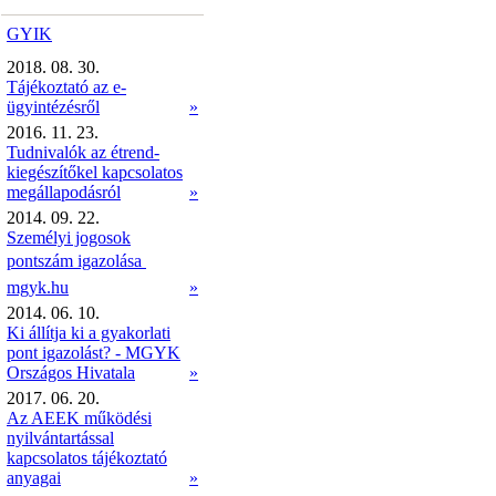
GYIK
2018. 08. 30.
Tájékoztató az e-
ügyintézésről
»
2016. 11. 23.
Tudnivalók az étrend-
kiegészítőkel kapcsolatos
megállapodásról
»
2014. 09. 22.
Személyi jogosok
pontszám igazolása 
mgyk.hu
»
2014. 06. 10.
Ki állítja ki a gyakorlati
pont igazolást? - MGYK
Országos Hivatala
»
2017. 06. 20.
Az AEEK működési
nyilvántartással
kapcsolatos tájékoztató
anyagai
»