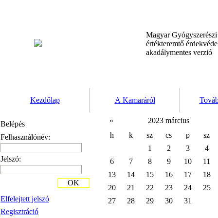
Magyar Gyógyszerész
értékteremtő érdekvéd
akadálymentes verzió
Kezdőlap
A Kamaráról
Továb
«
2023 március
Belépés
h
k
sz
cs
p
sz
Felhasználónév:
1
2
3
4
Jelszó:
6
7
8
9
10
11
13
14
15
16
17
18
OK
20
21
22
23
24
25
Elfelejtett jelszó
27
28
29
30
31
Regisztráció