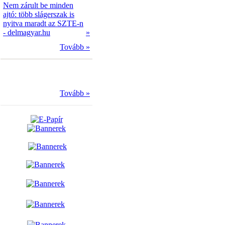
Nem zárult be minden
ajtó: több slágerszak is
nyitva maradt az SZTE-n
- delmagyar.hu
»
Tovább »
Tovább »