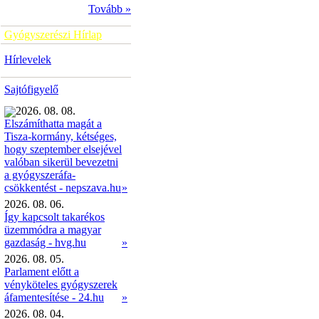
Tovább »
Gyógyszerészi Hírlap
Hírlevelek
Sajtófigyelő
2026. 08. 08.
Elszámíthatta magát a
Tisza-kormány, kétséges,
hogy szeptember elsejével
valóban sikerül bevezetni
a gyógyszeráfa-
»
csökkentést - nepszava.hu
2026. 08. 06.
Így kapcsolt takarékos
üzemmódra a magyar
gazdaság - hvg.hu
»
2026. 08. 05.
Parlament előtt a
vényköteles gyógyszerek
áfamentesítése - 24.hu
»
2026. 08. 04.