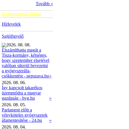
Tovább »
Gyógyszerészi Hírlap
Hírlevelek
Sajtófigyelő
2026. 08. 08.
Elszámíthatta magát a
Tisza-kormány, kétséges,
hogy szeptember elsejével
valóban sikerül bevezetni
a gyógyszeráfa-
»
csökkentést - nepszava.hu
2026. 08. 06.
Így kapcsolt takarékos
üzemmódra a magyar
gazdaság - hvg.hu
»
2026. 08. 05.
Parlament előtt a
vényköteles gyógyszerek
áfamentesítése - 24.hu
»
2026. 08. 04.