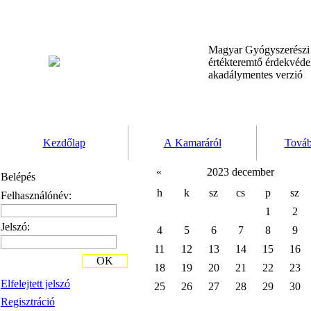
Magyar Gyógyszerész
értékteremtő érdekvéd
akadálymentes verzió
Kezdőlap
A Kamaráról
Továb
«
2023 december
Belépés
h
k
sz
cs
p
sz
Felhasználónév:
1
2
Jelszó:
4
5
6
7
8
9
11
12
13
14
15
16
OK
18
19
20
21
22
23
Elfelejtett jelszó
25
26
27
28
29
30
Regisztráció