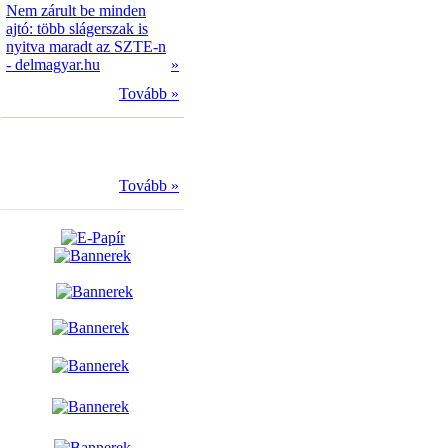
Nem zárult be minden
ajtó: több slágerszak is
nyitva maradt az SZTE-n
- delmagyar.hu
»
Tovább »
Tovább »