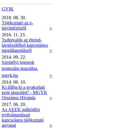
GYIK
2018. 08. 30.
Tájékoztató az e-
ügyintézésről
»
2016. 11. 23.
Tudnivalók az étrend-
kiegészítőkel kapcsolatos
megállapodásról
»
2014. 09. 22.
Személyi jogosok
pontszám igazolása 
mgyk.hu
»
2014. 06. 10.
Ki állítja ki a gyakorlati
pont igazolást? - MGYK
Országos Hivatala
»
2017. 06. 20.
Az AEEK működési
nyilvántartással
kapcsolatos tájékoztató
anyagai
»