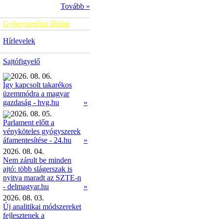
Tovább »
Gyógyszerészi Hírlap
Hírlevelek
Sajtófigyelő
2026. 08. 06.
Így kapcsolt takarékos
üzemmódra a magyar
»
gazdaság - hvg.hu
2026. 08. 05.
Parlament előtt a
vényköteles gyógyszerek
»
áfamentesítése - 24.hu
2026. 08. 04.
Nem zárult be minden
ajtó: több slágerszak is
nyitva maradt az SZTE-n
- delmagyar.hu
»
2026. 08. 03.
Új analitikai módszereket
fejlesztenek a