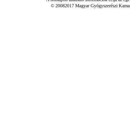
© 20082017 Magyar Gyógyszerészi Kamara