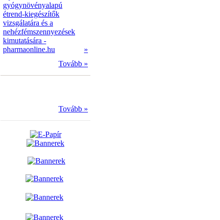
gyógynövényalapú
étrend-kiegészítők
vizsgálatára és a
nehézfémszennyezések
kimutatására -
pharmaonline.hu
»
Tovább »
Tovább »