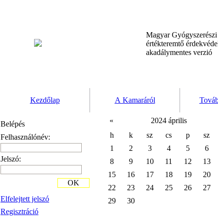
Magyar Gyógyszerész
értékteremtő érdekvéd
akadálymentes verzió
Kezdőlap
A Kamaráról
Továb
«
2024 április
Belépés
h
k
sz
cs
p
sz
Felhasználónév:
1
2
3
4
5
6
Jelszó:
8
9
10
11
12
13
15
16
17
18
19
20
OK
22
23
24
25
26
27
Elfelejtett jelszó
29
30
Regisztráció