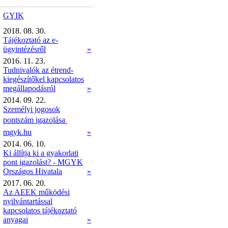
GYIK
2018. 08. 30.
Tájékoztató az e-
ügyintézésről
»
2016. 11. 23.
Tudnivalók az étrend-
kiegészítőkel kapcsolatos
megállapodásról
»
2014. 09. 22.
Személyi jogosok
pontszám igazolása 
mgyk.hu
»
2014. 06. 10.
Ki állítja ki a gyakorlati
pont igazolást? - MGYK
Országos Hivatala
»
2017. 06. 20.
Az AEEK működési
nyilvántartással
kapcsolatos tájékoztató
anyagai
»