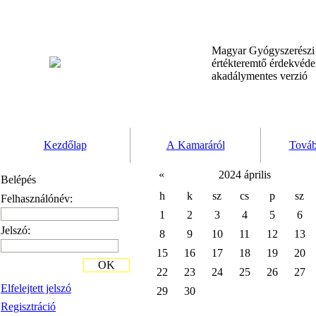
Magyar Gyógyszerész
értékteremtő érdekvéd
akadálymentes verzió
Kezdőlap
A Kamaráról
Továb
«
2024 április
Belépés
h
k
sz
cs
p
sz
Felhasználónév:
1
2
3
4
5
6
Jelszó:
8
9
10
11
12
13
15
16
17
18
19
20
OK
22
23
24
25
26
27
Elfelejtett jelszó
29
30
Regisztráció