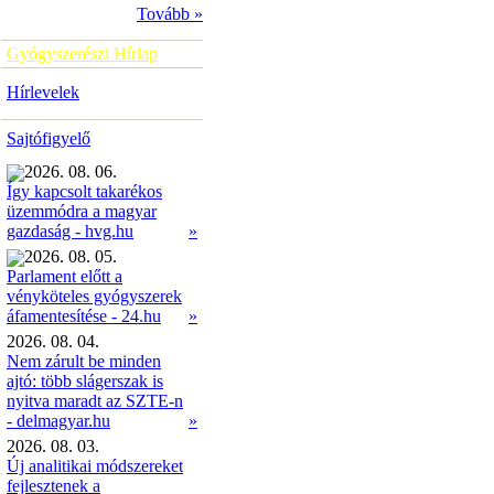
Tovább »
Gyógyszerészi Hírlap
Hírlevelek
Sajtófigyelő
2026. 08. 06.
Így kapcsolt takarékos
üzemmódra a magyar
»
gazdaság - hvg.hu
2026. 08. 05.
Parlament előtt a
vényköteles gyógyszerek
»
áfamentesítése - 24.hu
2026. 08. 04.
Nem zárult be minden
ajtó: több slágerszak is
nyitva maradt az SZTE-n
- delmagyar.hu
»
2026. 08. 03.
Új analitikai módszereket
fejlesztenek a