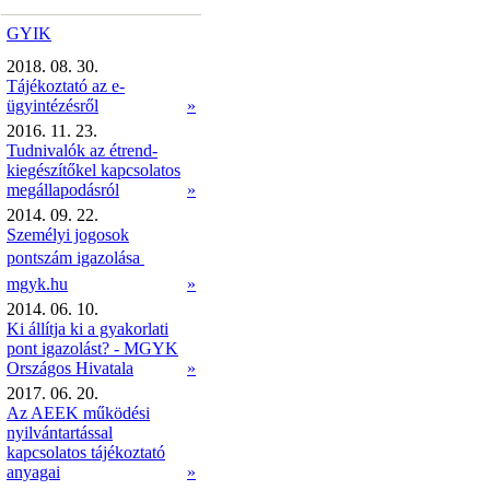
GYIK
2018. 08. 30.
Tájékoztató az e-
ügyintézésről
»
2016. 11. 23.
Tudnivalók az étrend-
kiegészítőkel kapcsolatos
megállapodásról
»
2014. 09. 22.
Személyi jogosok
pontszám igazolása 
mgyk.hu
»
2014. 06. 10.
Ki állítja ki a gyakorlati
pont igazolást? - MGYK
Országos Hivatala
»
2017. 06. 20.
Az AEEK működési
nyilvántartással
kapcsolatos tájékoztató
anyagai
»