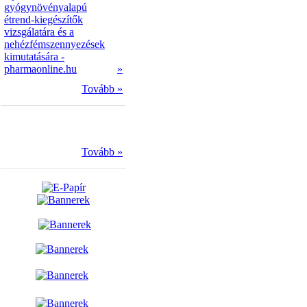
gyógynövényalapú
étrend-kiegészítők
vizsgálatára és a
nehézfémszennyezések
kimutatására -
pharmaonline.hu
»
Tovább »
Tovább »