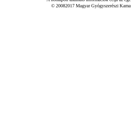
© 20082017 Magyar Gyógyszerészi Kamara