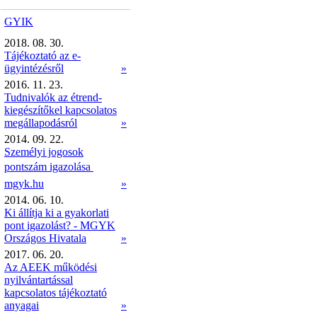
GYIK
2018. 08. 30.
Tájékoztató az e-
ügyintézésről
»
2016. 11. 23.
Tudnivalók az étrend-
kiegészítőkel kapcsolatos
megállapodásról
»
2014. 09. 22.
Személyi jogosok
pontszám igazolása 
mgyk.hu
»
2014. 06. 10.
Ki állítja ki a gyakorlati
pont igazolást? - MGYK
Országos Hivatala
»
2017. 06. 20.
Az AEEK működési
nyilvántartással
kapcsolatos tájékoztató
anyagai
»