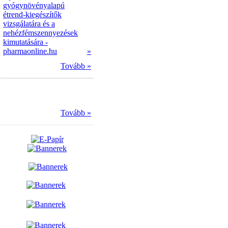
gyógynövényalapú
étrend-kiegészítők
vizsgálatára és a
nehézfémszennyezések
kimutatására -
pharmaonline.hu
»
Tovább »
Tovább »