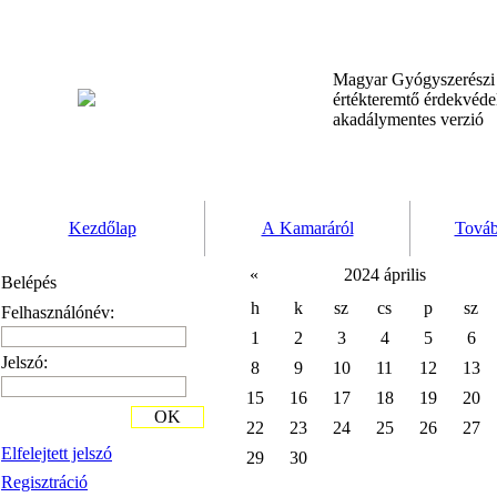
Magyar Gyógyszerész
értékteremtő érdekvéd
akadálymentes verzió
Kezdőlap
A Kamaráról
Továb
«
2024 április
Belépés
h
k
sz
cs
p
sz
Felhasználónév:
1
2
3
4
5
6
Jelszó:
8
9
10
11
12
13
15
16
17
18
19
20
OK
22
23
24
25
26
27
Elfelejtett jelszó
29
30
Regisztráció