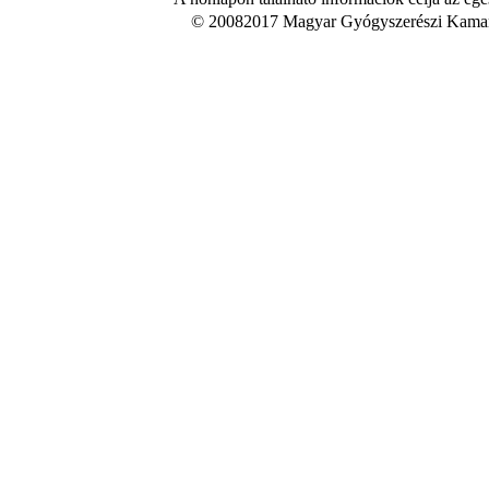
© 20082017 Magyar Gyógyszerészi Kamara