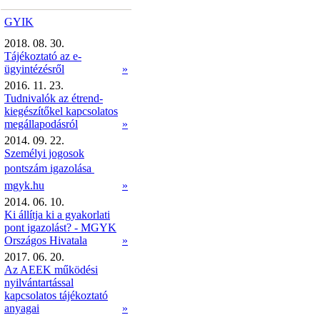
GYIK
2018. 08. 30.
Tájékoztató az e-
ügyintézésről
»
2016. 11. 23.
Tudnivalók az étrend-
kiegészítőkel kapcsolatos
megállapodásról
»
2014. 09. 22.
Személyi jogosok
pontszám igazolása 
mgyk.hu
»
2014. 06. 10.
Ki állítja ki a gyakorlati
pont igazolást? - MGYK
Országos Hivatala
»
2017. 06. 20.
Az AEEK működési
nyilvántartással
kapcsolatos tájékoztató
anyagai
»