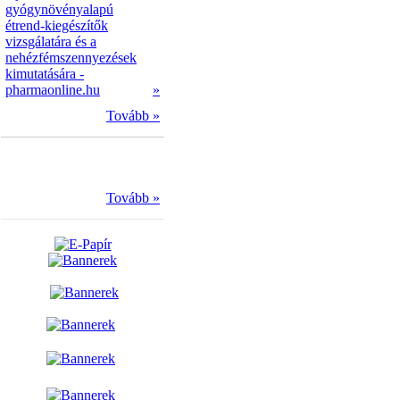
gyógynövényalapú
étrend-kiegészítők
vizsgálatára és a
nehézfémszennyezések
kimutatására -
pharmaonline.hu
»
Tovább »
Tovább »