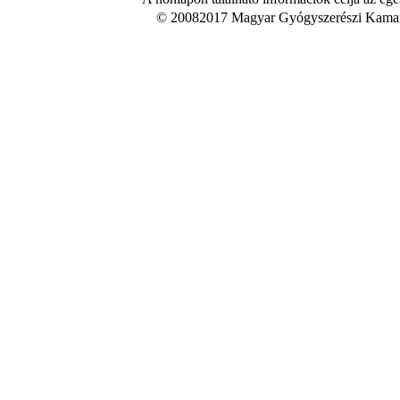
© 20082017 Magyar Gyógyszerészi Kamara