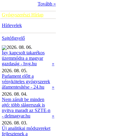
Tovább »
Gyógyszerészi Hírlap
Hírlevelek
Sajtófigyelő
2026. 08. 06.
Így kapcsolt takarékos
üzemmódra a magyar
»
gazdaság - hvg.hu
2026. 08. 05.
Parlament előtt a
vényköteles gyógyszerek
áfamentesítése - 24.hu
»
2026. 08. 04.
Nem zárult be minden
ajtó: több slágerszak is
nyitva maradt az SZTE-n
- delmagyar.hu
»
2026. 08. 03.
Új analitikai módszereket
fejlesztenek a