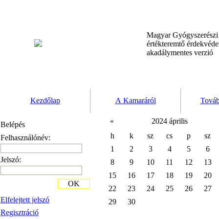
Magyar Gyógyszerész
értékteremtő érdekvéd
akadálymentes verzió
Kezdőlap
A Kamaráról
Továb
«
2024 április
Belépés
h
k
sz
cs
p
sz
Felhasználónév:
1
2
3
4
5
6
Jelszó:
8
9
10
11
12
13
15
16
17
18
19
20
OK
22
23
24
25
26
27
Elfelejtett jelszó
29
30
Regisztráció