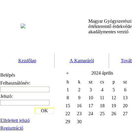
Magyar Gyógyszerész
értékteremtő érdekvéd
akadálymentes verzió
Kezdőlap
A Kamaráról
Továb
«
2024 április
Belépés
h
k
sz
cs
p
sz
Felhasználónév:
1
2
3
4
5
6
Jelszó:
8
9
10
11
12
13
15
16
17
18
19
20
OK
22
23
24
25
26
27
Elfelejtett jelszó
29
30
Regisztráció