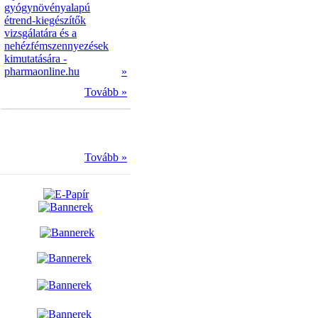
gyógynövényalapú
étrend-kiegészítők
vizsgálatára és a
nehézfémszennyezések
kimutatására -
pharmaonline.hu
»
Tovább »
Tovább »