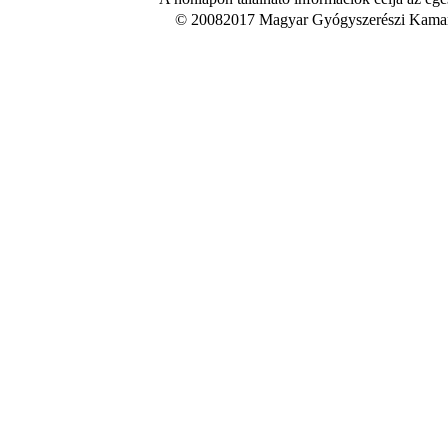
© 20082017 Magyar Gyógyszerészi Kamara