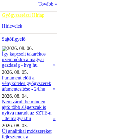
Tovább »
Gyógyszerészi Hírlap
Hírlevelek
Sajtófigyelő
2026. 08. 06.
Így kapcsolt takarékos
üzemmódra a magyar
»
gazdaság - hvg.hu
2026. 08. 05.
Parlament előtt a
vényköteles gyógyszerek
áfamentesítése - 24.hu
»
2026. 08. 04.
Nem zárult be minden
ajtó: több slágerszak is
nyitva maradt az SZTE-n
- delmagyar.hu
»
2026. 08. 03.
Új analitikai módszereket
fejlesztenek a