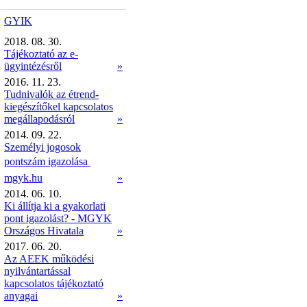
GYIK
2018. 08. 30.
Tájékoztató az e-
ügyintézésről
»
2016. 11. 23.
Tudnivalók az étrend-
kiegészítőkel kapcsolatos
megállapodásról
»
2014. 09. 22.
Személyi jogosok
pontszám igazolása 
mgyk.hu
»
2014. 06. 10.
Ki állítja ki a gyakorlati
pont igazolást? - MGYK
Országos Hivatala
»
2017. 06. 20.
Az AEEK működési
nyilvántartással
kapcsolatos tájékoztató
anyagai
»