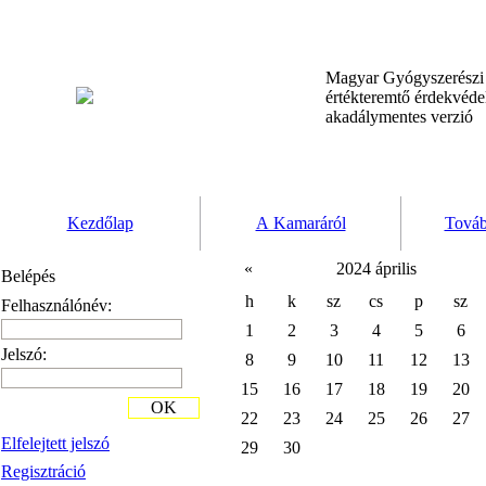
Magyar Gyógyszerész
értékteremtő érdekvéd
akadálymentes verzió
Kezdőlap
A Kamaráról
Továb
«
2024 április
Belépés
h
k
sz
cs
p
sz
Felhasználónév:
1
2
3
4
5
6
Jelszó:
8
9
10
11
12
13
15
16
17
18
19
20
OK
22
23
24
25
26
27
Elfelejtett jelszó
29
30
Regisztráció