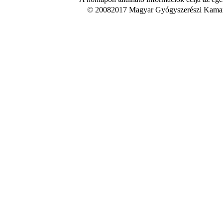
© 20082017 Magyar Gyógyszerészi Kamara