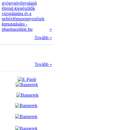
gyógynövényalapú
étrend-kiegészítők
vizsgálatára és a
nehézfémszennyezések
kimutatására -
pharmaonline.hu
»
Tovább »
Tovább »