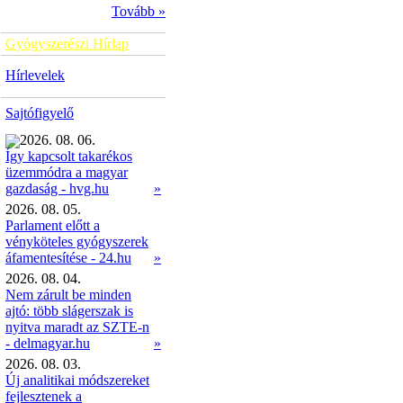
Tovább »
Gyógyszerészi Hírlap
Hírlevelek
Sajtófigyelő
2026. 08. 06.
Így kapcsolt takarékos
üzemmódra a magyar
»
gazdaság - hvg.hu
2026. 08. 05.
Parlament előtt a
vényköteles gyógyszerek
áfamentesítése - 24.hu
»
2026. 08. 04.
Nem zárult be minden
ajtó: több slágerszak is
nyitva maradt az SZTE-n
- delmagyar.hu
»
2026. 08. 03.
Új analitikai módszereket
fejlesztenek a