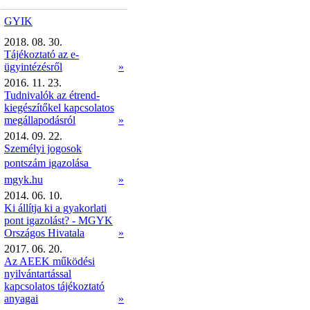
GYIK
2018. 08. 30.
Tájékoztató az e-
ügyintézésről
»
2016. 11. 23.
Tudnivalók az étrend-
kiegészítőkel kapcsolatos
megállapodásról
»
2014. 09. 22.
Személyi jogosok
pontszám igazolása 
mgyk.hu
»
2014. 06. 10.
Ki állítja ki a gyakorlati
pont igazolást? - MGYK
Országos Hivatala
»
2017. 06. 20.
Az AEEK működési
nyilvántartással
kapcsolatos tájékoztató
anyagai
»