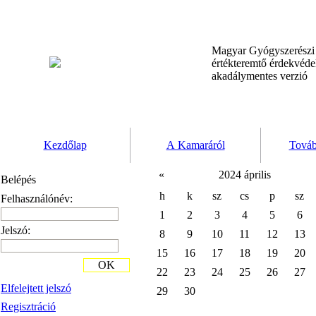
Magyar Gyógyszerész
értékteremtő érdekvéd
akadálymentes verzió
Kezdőlap
A Kamaráról
Továb
«
2024 április
Belépés
h
k
sz
cs
p
sz
Felhasználónév:
1
2
3
4
5
6
Jelszó:
8
9
10
11
12
13
15
16
17
18
19
20
OK
22
23
24
25
26
27
Elfelejtett jelszó
29
30
Regisztráció