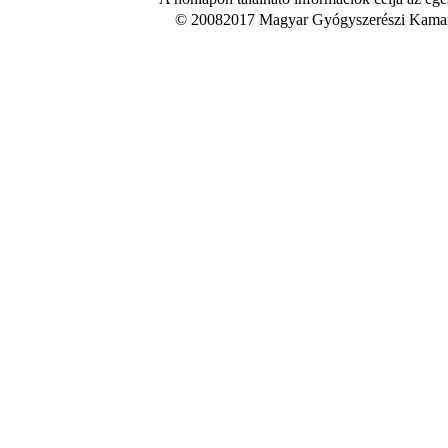
© 20082017 Magyar Gyógyszerészi Kamara