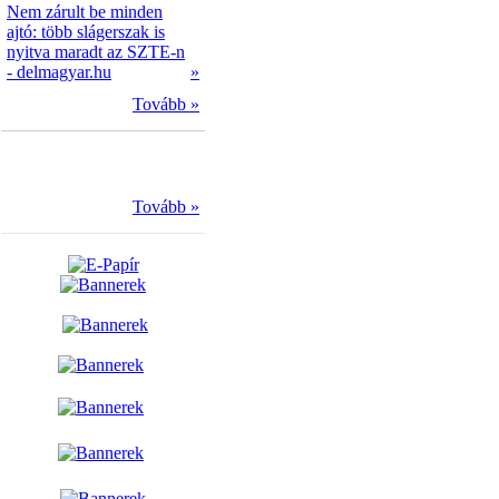
Nem zárult be minden
ajtó: több slágerszak is
nyitva maradt az SZTE-n
- delmagyar.hu
»
Tovább »
Tovább »