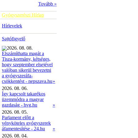
Tovább »
Gyógyszerészi Hírlap
Hírlevelek
Sajtófigyelő
2026. 08. 08.
Elszámíthatta magát a
Tisza-kormány, kétséges,
hogy szeptember elsejével
valóban sikerül bevezetni
a gyógyszeráfa-
»
csökkentést - nepszava.hu
2026. 08. 06.
Így kapcsolt takarékos
üzemmódra a magyar
gazdaság - hvg.hu
»
2026. 08. 05.
Parlament előtt a
vényköteles gyógyszerek
áfamentesítése - 24.hu
»
2026. 08. 04.