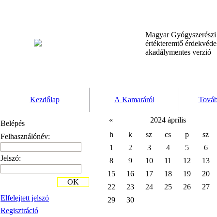
Magyar Gyógyszerész
értékteremtő érdekvéd
akadálymentes verzió
Kezdőlap
A Kamaráról
Továb
«
2024 április
Belépés
h
k
sz
cs
p
sz
Felhasználónév:
1
2
3
4
5
6
Jelszó:
8
9
10
11
12
13
15
16
17
18
19
20
OK
22
23
24
25
26
27
Elfelejtett jelszó
29
30
Regisztráció