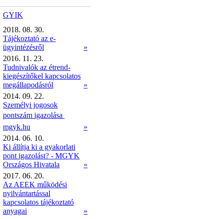
GYIK
2018. 08. 30.
Tájékoztató az e-
ügyintézésről
»
2016. 11. 23.
Tudnivalók az étrend-
kiegészítőkel kapcsolatos
megállapodásról
»
2014. 09. 22.
Személyi jogosok
pontszám igazolása 
mgyk.hu
»
2014. 06. 10.
Ki állítja ki a gyakorlati
pont igazolást? - MGYK
Országos Hivatala
»
2017. 06. 20.
Az AEEK működési
nyilvántartással
kapcsolatos tájékoztató
anyagai
»