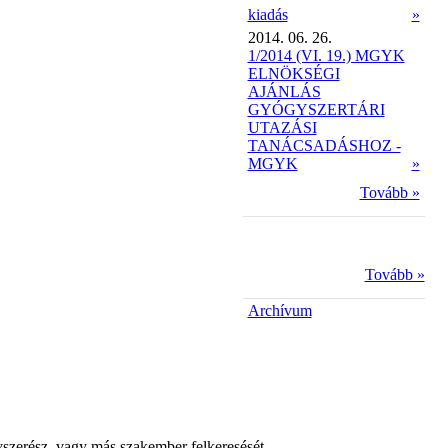
kiadás
»
2014. 06. 26.
1/2014 (VI. 19.) MGYK
ELNÖKSÉGI
AJÁNLÁS
GYÓGYSZERTÁRI
UTAZÁSI
TANÁCSADÁSHOZ -
MGYK
»
Tovább »
Tovább »
Archívum
yszerész, vagy más szakember felkeresését.