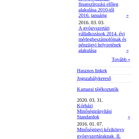
finanszírozási előleg
alakulása 2010-től
2016. januárig
»
2016. 03. 03.
A gyógyszertári
vállalkozások 2014. évi
mérlegbeszámolóinak és
pénzügyi helyzetének
alakulása
»
Tovább »
Hasznos linkek
Jogszabálykereső
Kamarai tájékoztatók
2020. 03. 31.
Kórházi
Minőségirányítási
Standardok
»
2016. 01. 07.
Minőségügyi kézikönyv
gyógyszertáraknak  II.