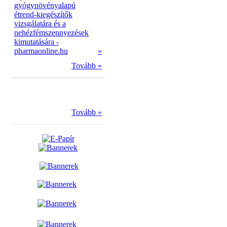
gyógynövényalapú
étrend-kiegészítők
vizsgálatára és a
nehézfémszennyezések
kimutatására -
pharmaonline.hu
»
Tovább »
Tovább »