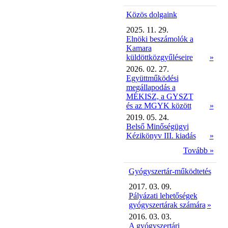
Közös dolgaink
2025. 11. 29.
Elnöki beszámolók a
Kamara
küldöttközgyűléseire
»
2026. 02. 27.
Együttműködési
megállapodás a
MÉKISZ, a GYSZT
és az MGYK között
»
2019. 05. 24.
Belső Minőségügyi
Kézikönyv III. kiadás
»
Tovább »
Gyógyszertár-működtetés
2017. 03. 09.
Pályázati lehetőségek
gyógyszertárak számára
»
2016. 03. 03.
A gyógyszertári