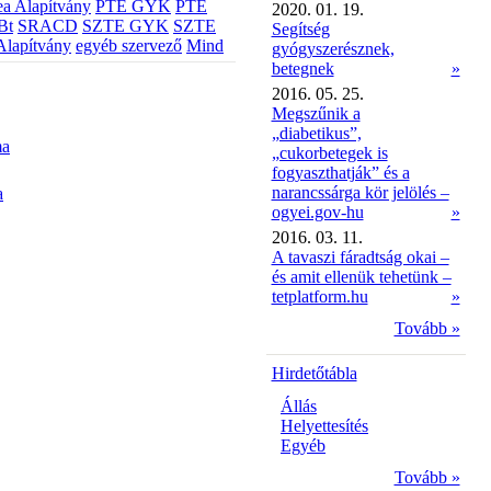
a Alapítvány
PTE GYK
PTE
2020. 01. 19.
Bt
SRACD
SZTE GYK
SZTE
Segítség
Alapítvány
egyéb szervező
Mind
gyógyszerésznek,
betegnek
»
2016. 05. 25.
Megszűnik a
„diabetikus”,
ma
„cukorbetegek is
fogyaszthatják” és a
narancssárga kör jelölés –
a
ogyei.gov-hu
»
2016. 03. 11.
A tavaszi fáradtság okai –
és amit ellenük tehetünk –
tetplatform.hu
»
Tovább »
Hirdetőtábla
Állás
Helyettesítés
Egyéb
Tovább »