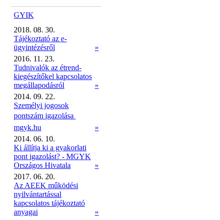
GYIK
2018. 08. 30.
Tájékoztató az e-
ügyintézésről
»
2016. 11. 23.
Tudnivalók az étrend-
kiegészítőkel kapcsolatos
megállapodásról
»
2014. 09. 22.
Személyi jogosok
pontszám igazolása 
mgyk.hu
»
2014. 06. 10.
Ki állítja ki a gyakorlati
pont igazolást? - MGYK
Országos Hivatala
»
2017. 06. 20.
Az AEEK működési
nyilvántartással
kapcsolatos tájékoztató
anyagai
»