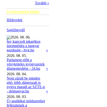
Tovább »
Gyógyszerészi Hírlap
Hírlevelek
Sajtófigyelő
2026. 08. 06.
Így kapcsolt takarékos
üzemmódra a magyar
»
gazdaság - hvg.hu
2026. 08. 05.
Parlament előtt a
vényköteles gyógyszerek
áfamentesítése - 24.hu
»
2026. 08. 04.
Nem zárult be minden
ajtó: több slágerszak is
nyitva maradt az SZTE-n
- delmagyar.hu
»
2026. 08. 03.
Új analitikai módszereket
fejlesztenek a