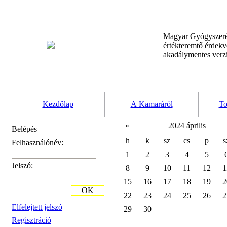
Magyar Gyógyszeré
értékteremtő érdek
akadálymentes verz
Kezdőlap
A Kamaráról
To
«
2024 április
Belépés
h
k
sz
cs
p
s
Felhasználónév:
1
2
3
4
5
Jelszó:
8
9
10
11
12
1
15
16
17
18
19
2
OK
22
23
24
25
26
2
Elfelejtett jelszó
29
30
Regisztráció