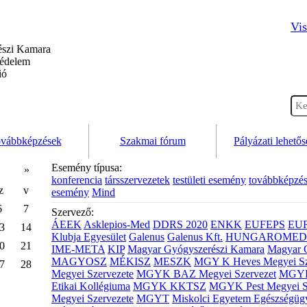
Vis
szi Kamara
védelem
ió
vábbképzések
Szakmai fórum
Pályázati lehető
Esemény típusa:
»
konferencia
társszervezetek
testületi esemény
továbbképzé
z
v
esemény
Mind
6
7
Szervező:
ÁEEK
Asklepios-Med
DDRS 2020
ENKK
EUFEPS
EU
3
14
Klubja Egyesület
Galenus
Galenus Kft.
HUNGAROMED 
0
21
IME-META
KIP
Magyar Gyógyszerészi Kamara
Magyar 
MAGYOSZ
MÉKISZ
MESZK
MGY K Heves Megyei Sz
7
28
Megyei Szervezete
MGYK BAZ Megyei Szervezet
MGYK 
Etikai Kollégiuma
MGYK KKTSZ
MGYK Pest Megyei S
Megyei Szervezete
MGYT
Miskolci Egyetem Egészségüg