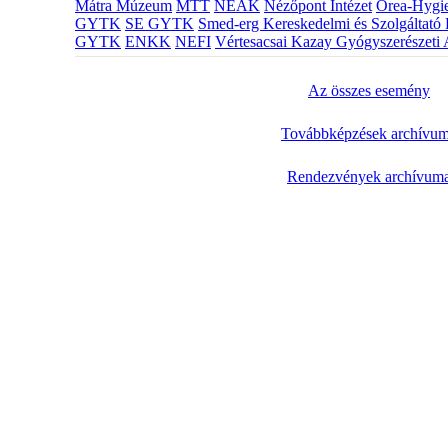
Mátra Múzeum
MTT
NEAK
Nézőpont Intézet
Orea-Hygie
GYTK
SE GYTK
Smed-erg Kereskedelmi és Szolgáltató 
GYTK
ENKK
NEFI
Vértesacsai Kazay Gyógyszerészeti 
Az összes esemény
Továbbképzések archívu
Rendezvények archívum