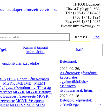
H-1068 Budapest
Dózsa György út 86/b
sza az alapértelmezett verzióhoz
Tel.: (+36-1) 351-9483
(+36-1) 413-1924
Fax: (+36-1) 351-9485
E-mail: hivatal@mgyk.hu
Keresés
RSS
Kamarai tagsági
ségek
Irattár
információk
Betegsarok
s
vándorgyűlés
szabadidős
2022. 09. 26.
Az étrend-kiegészítőkkel
kapcsolatos
RES
FESZ
Gábor Dénes-díjasok
együttműködéshez
- MGYK
IME
IME - MEMT
csatlakozó
Gyógyszerésztudományi Társaság
gyógyszertárak listája
»
ervezet
MGYK
MGYK Baranya
2020. 02. 18.
Budapesti Szervezete
MGYK
Betegjogi képviselők
zervezete
MGYK Veszprém
elérhetőségei
»
yi Kar
MOTESZ
MTA
MTM