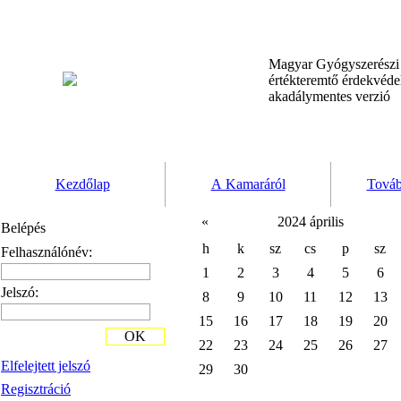
Magyar Gyógyszerész
értékteremtő érdekvéd
akadálymentes verzió
Kezdőlap
A Kamaráról
Továb
«
2024 április
Belépés
h
k
sz
cs
p
sz
Felhasználónév:
1
2
3
4
5
6
Jelszó:
8
9
10
11
12
13
15
16
17
18
19
20
OK
22
23
24
25
26
27
Elfelejtett jelszó
29
30
Regisztráció