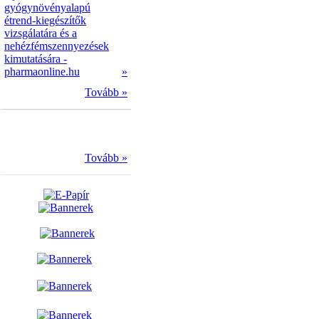
gyógynövényalapú
étrend-kiegészítők
vizsgálatára és a
nehézfémszennyezések
kimutatására -
pharmaonline.hu
»
Tovább »
Tovább »