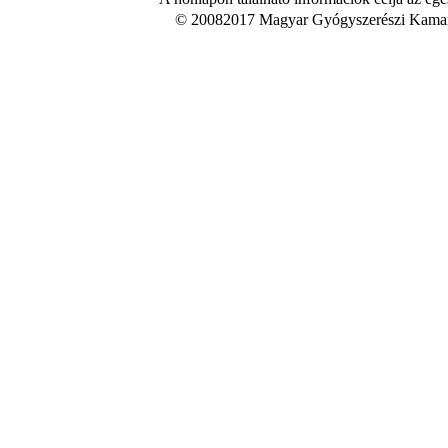
© 20082017 Magyar Gyógyszerészi Kamara