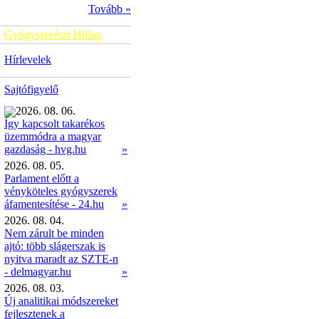
Tovább »
Gyógyszerészi Hírlap
Hírlevelek
Sajtófigyelő
2026. 08. 06.
Így kapcsolt takarékos
üzemmódra a magyar
»
gazdaság - hvg.hu
2026. 08. 05.
Parlament előtt a
vényköteles gyógyszerek
áfamentesítése - 24.hu
»
2026. 08. 04.
Nem zárult be minden
ajtó: több slágerszak is
nyitva maradt az SZTE-n
- delmagyar.hu
»
2026. 08. 03.
Új analitikai módszereket
fejlesztenek a