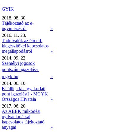
GYIK
2018. 08. 30.
Tájékoztató az e-
ügyintézésről
»
2016. 11. 23.
Tudnivalók az étrend-
kiegészítőkel kapcsolatos
megállapodásról
»
2014. 09. 22.
Személyi jogosok
pontszám igazolása 
mgyk.hu
»
2014. 06. 10.
Ki állítja ki a gyakorlati
pont igazolást? - MGYK
Országos Hivatala
»
2017. 06. 20.
Az AEEK működési
nyilvántartással
kapcsolatos tájékoztató
anyagai
»