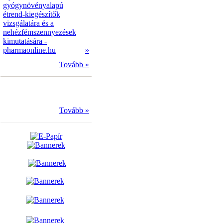
gyógynövényalapú
étrend-kiegészítők
vizsgálatára és a
nehézfémszennyezések
kimutatására -
pharmaonline.hu
»
Tovább »
Tovább »