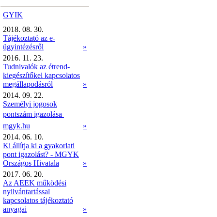
GYIK
2018. 08. 30.
Tájékoztató az e-
ügyintézésről
»
2016. 11. 23.
Tudnivalók az étrend-
kiegészítőkel kapcsolatos
megállapodásról
»
2014. 09. 22.
Személyi jogosok
pontszám igazolása 
mgyk.hu
»
2014. 06. 10.
Ki állítja ki a gyakorlati
pont igazolást? - MGYK
Országos Hivatala
»
2017. 06. 20.
Az AEEK működési
nyilvántartással
kapcsolatos tájékoztató
anyagai
»