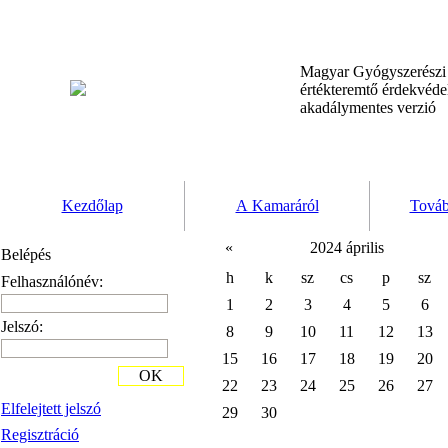
Magyar Gyógyszerész
értékteremtő érdekvéd
akadálymentes verzió
Kezdőlap
A Kamaráról
Továb
«
2024 április
Belépés
h
k
sz
cs
p
sz
Felhasználónév:
1
2
3
4
5
6
Jelszó:
8
9
10
11
12
13
15
16
17
18
19
20
OK
22
23
24
25
26
27
Elfelejtett jelszó
29
30
Regisztráció