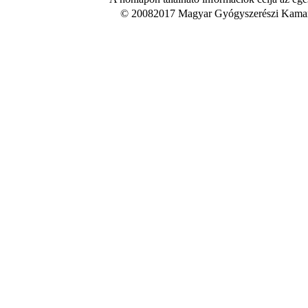
© 20082017 Magyar Gyógyszerészi Kamara