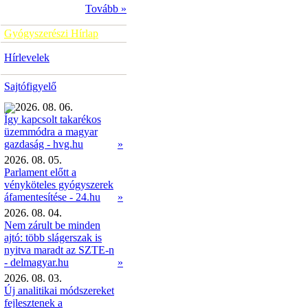
Tovább »
Gyógyszerészi Hírlap
Hírlevelek
Sajtófigyelő
2026. 08. 06.
Így kapcsolt takarékos
üzemmódra a magyar
»
gazdaság - hvg.hu
2026. 08. 05.
Parlament előtt a
vényköteles gyógyszerek
áfamentesítése - 24.hu
»
2026. 08. 04.
Nem zárult be minden
ajtó: több slágerszak is
nyitva maradt az SZTE-n
- delmagyar.hu
»
2026. 08. 03.
Új analitikai módszereket
fejlesztenek a