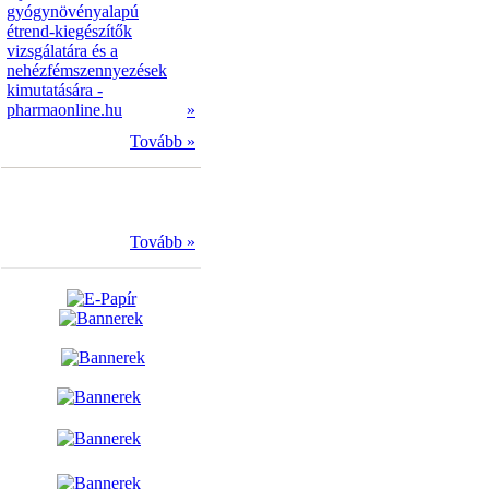
gyógynövényalapú
étrend-kiegészítők
vizsgálatára és a
nehézfémszennyezések
kimutatására -
pharmaonline.hu
»
Tovább »
Tovább »