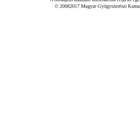
© 20082017 Magyar Gyógyszerészi Kamara