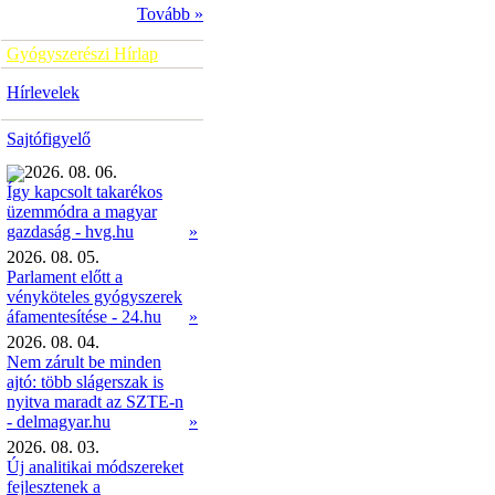
Tovább »
Gyógyszerészi Hírlap
Hírlevelek
Sajtófigyelő
2026. 08. 06.
Így kapcsolt takarékos
üzemmódra a magyar
»
gazdaság - hvg.hu
2026. 08. 05.
Parlament előtt a
vényköteles gyógyszerek
áfamentesítése - 24.hu
»
2026. 08. 04.
Nem zárult be minden
ajtó: több slágerszak is
nyitva maradt az SZTE-n
- delmagyar.hu
»
2026. 08. 03.
Új analitikai módszereket
fejlesztenek a