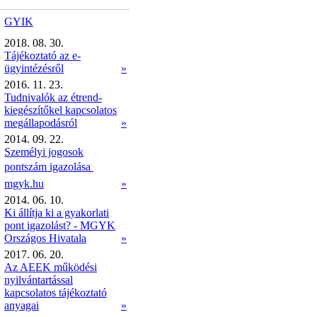
GYIK
2018. 08. 30.
Tájékoztató az e-
ügyintézésről
»
2016. 11. 23.
Tudnivalók az étrend-
kiegészítőkel kapcsolatos
megállapodásról
»
2014. 09. 22.
Személyi jogosok
pontszám igazolása 
mgyk.hu
»
2014. 06. 10.
Ki állítja ki a gyakorlati
pont igazolást? - MGYK
Országos Hivatala
»
2017. 06. 20.
Az AEEK működési
nyilvántartással
kapcsolatos tájékoztató
anyagai
»