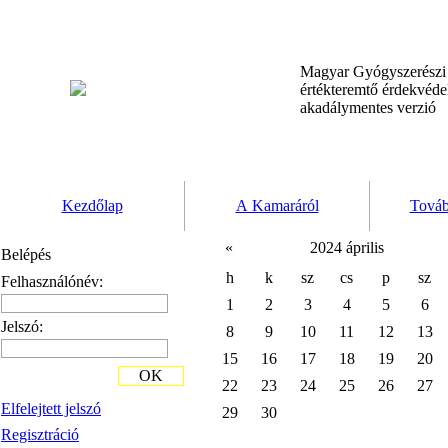
Magyar Gyógyszerész
értékteremtő érdekvéd
akadálymentes verzió
Kezdőlap
A Kamaráról
Továb
«
2024 április
Belépés
h
k
sz
cs
p
sz
Felhasználónév:
1
2
3
4
5
6
Jelszó:
8
9
10
11
12
13
15
16
17
18
19
20
OK
22
23
24
25
26
27
Elfelejtett jelszó
29
30
Regisztráció