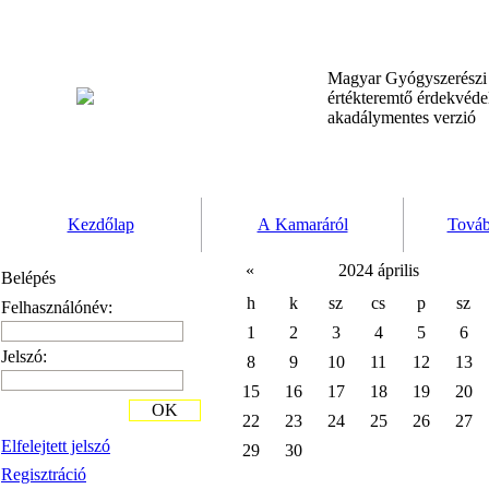
Magyar Gyógyszerész
értékteremtő érdekvéd
akadálymentes verzió
Kezdőlap
A Kamaráról
Továb
«
2024 április
Belépés
h
k
sz
cs
p
sz
Felhasználónév:
1
2
3
4
5
6
Jelszó:
8
9
10
11
12
13
15
16
17
18
19
20
OK
22
23
24
25
26
27
Elfelejtett jelszó
29
30
Regisztráció