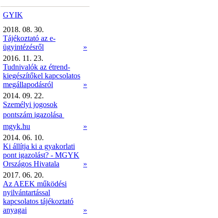
GYIK
2018. 08. 30.
Tájékoztató az e-
ügyintézésről
»
2016. 11. 23.
Tudnivalók az étrend-
kiegészítőkel kapcsolatos
megállapodásról
»
2014. 09. 22.
Személyi jogosok
pontszám igazolása 
mgyk.hu
»
2014. 06. 10.
Ki állítja ki a gyakorlati
pont igazolást? - MGYK
Országos Hivatala
»
2017. 06. 20.
Az AEEK működési
nyilvántartással
kapcsolatos tájékoztató
anyagai
»