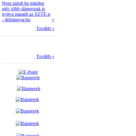
Nem zárult be minden
ajtó: több slágerszak is
nyitva maradt az SZTE-n
- delmagyar.hu
»
Tovább »
Tovább »