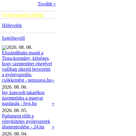
Tovább »
Gyógyszerészi Hírlap
Hírlevelek
Sajtófigyelő
2026. 08. 08.
Elszámíthatta magát a
Tisza-kormány, kétséges,
hogy szeptember elsejével
valóban sikerül bevezetni
a gyógyszeráfa-
»
csökkentést - nepszava.hu
2026. 08. 06.
Így kapcsolt takarékos
üzemmódra a magyar
gazdaság - hvg.hu
»
2026. 08. 05.
Parlament előtt a
vényköteles gyógyszerek
áfamentesítése - 24.hu
»
2026. 08. 04.