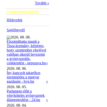
Tovább »
Gyógyszerészi Hírlap
Hírlevelek
Sajtófigyelő
2026. 08. 08.
Elszámíthatta magát a
Tisza-kormány, kétséges,
hogy szeptember elsejével
valóban sikerül bevezetni
a gyógyszeráfa-
»
csökkentést - nepszava.hu
2026. 08. 06.
Így kapcsolt takarékos
üzemmódra a magyar
gazdaság - hvg.hu
»
2026. 08. 05.
Parlament előtt a
vényköteles gyógyszerek
áfamentesítése - 24.hu
»
2026. 08. 04.