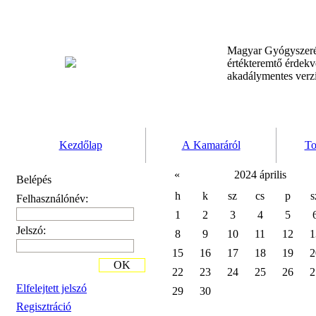
Magyar Gyógyszeré
értékteremtő érdek
akadálymentes verz
Kezdőlap
A Kamaráról
To
«
2024 április
Belépés
h
k
sz
cs
p
s
Felhasználónév:
1
2
3
4
5
Jelszó:
8
9
10
11
12
1
15
16
17
18
19
2
OK
22
23
24
25
26
2
Elfelejtett jelszó
29
30
Regisztráció