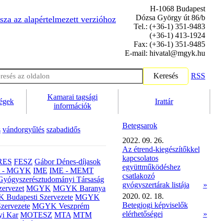
H-1068 Budapest
Dózsa György út 86/b
sza az alapértelmezett verzióhoz
Tel.: (+36-1) 351-9483
(+36-1) 413-1924
Fax: (+36-1) 351-9485
E-mail: hivatal@mgyk.hu
Keresés
RSS
Kamarai tagsági
ségek
Irattár
információk
Betegsarok
s
vándorgyűlés
szabadidős
2022. 09. 26.
Az étrend-kiegészítőkkel
kapcsolatos
RES
FESZ
Gábor Dénes-díjasok
együttműködéshez
- MGYK
IME
IME - MEMT
csatlakozó
Gyógyszerésztudományi Társaság
gyógyszertárak listája
»
ervezet
MGYK
MGYK Baranya
2020. 02. 18.
Budapesti Szervezete
MGYK
Betegjogi képviselők
zervezete
MGYK Veszprém
elérhetőségei
»
yi Kar
MOTESZ
MTA
MTM