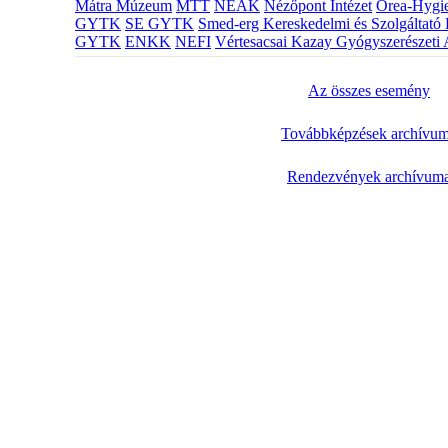
Mátra Múzeum
MTT
NEAK
Nézőpont Intézet
Orea-Hygie
GYTK
SE GYTK
Smed-erg Kereskedelmi és Szolgáltató 
GYTK
ENKK
NEFI
Vértesacsai Kazay Gyógyszerészeti 
Az összes esemény
Továbbképzések archívu
Rendezvények archívum