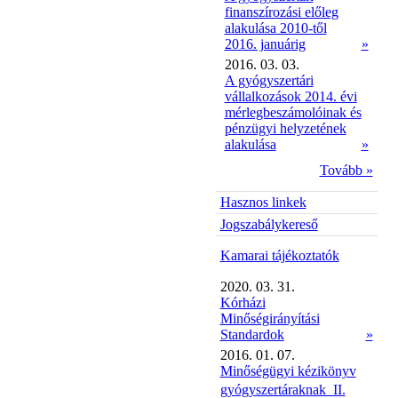
finanszírozási előleg
alakulása 2010-től
2016. januárig
»
2016. 03. 03.
A gyógyszertári
vállalkozások 2014. évi
mérlegbeszámolóinak és
pénzügyi helyzetének
alakulása
»
Tovább »
Hasznos linkek
Jogszabálykereső
Kamarai tájékoztatók
2020. 03. 31.
Kórházi
Minőségirányítási
Standardok
»
2016. 01. 07.
Minőségügyi kézikönyv
gyógyszertáraknak  II.