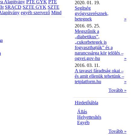
a Alapítvány
PTE GYK
PTE
2020. 01. 19.
Bt
SRACD
SZTE GYK
SZTE
Segítség
Alapítvány
egyéb szervező
Mind
gyógyszerésznek,
betegnek
»
2016. 05. 25.
Megszűnik a
„diabetikus”,
ma
„cukorbetegek is
fogyaszthatják” és a
narancssárga kör jelölés –
a
ogyei.gov-hu
»
2016. 03. 11.
A tavaszi fáradtság okai –
és amit ellenük tehetünk –
tetplatform.hu
»
Tovább »
Hirdetőtábla
Állás
Helyettesítés
Egyéb
Tovább »