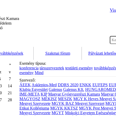
Vis
szi Kamara
védelem
ió
vábbképzések
Szakmai fórum
Pályázati lehető
Esemény típusa:
»
konferencia
társszervezetek
testületi esemény
továbbképzé
z
v
esemény
Mind
6
7
Szervező:
ÁEEK
Asklepios-Med
DDRS 2020
ENKK
EUFEPS
EU
3
14
Klubja Egyesület
Galenus
Galenus Kft.
HUNGAROMED 
0
21
IME-META
KIP
Magyar Gyógyszerészi Kamara
Magyar 
MAGYOSZ
MÉKISZ
MESZK
MGY K Heves Megyei Sz
7
28
Megyei Szervezete
MGYK BAZ Megyei Szervezet
MGYK 
Etikai Kollégiuma
MGYK KKTSZ
MGYK Pest Megyei S
Megyei Szervezete
MGYT
Miskolci Egyetem Egészségüg