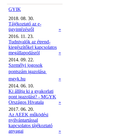
GYIK
2018. 08. 30.
Tájékoztató az e-
ügyintézésről
»
2016. 11. 23.
Tudnivalók az étrend-
kiegészítőkel kapcsolatos
megállapodásról
»
2014. 09. 22.
Személyi jogosok
pontszám igazolása 
mgyk.hu
»
2014. 06. 10.
Ki állítja ki a gyakorlati
pont igazolást? - MGYK
Országos Hivatala
»
2017. 06. 20.
Az AEEK működési
nyilvántartással
kapcsolatos tájékoztató
anyagai
»