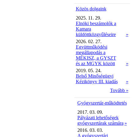
Közös dolgaink
2025. 11. 29.
Elnöki beszámolók a
Kamara
küldöttközgyűléseire
»
2026. 02. 27.
Együttműködési
megállapodás a
MÉKISZ, a GYSZT
és az MGYK között
»
2019. 05. 24.
Belső Minőségügyi
Kézikönyv III. kiadás
»
Tovább »
Gyógyszertár-működtetés
2017. 03. 09.
Pályázati lehetőségek
gyógyszertárak számára
»
2016. 03. 03.
A gyógyszertári