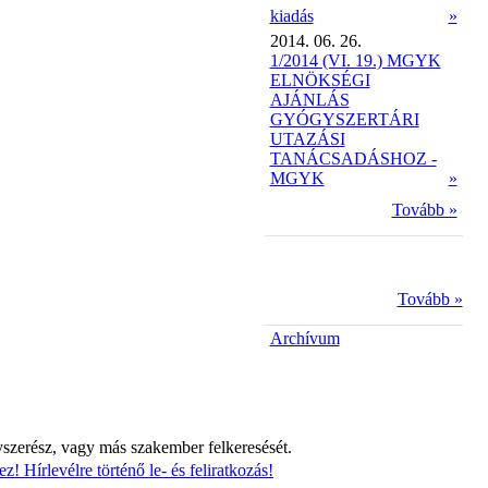
kiadás
»
2014. 06. 26.
1/2014 (VI. 19.) MGYK
ELNÖKSÉGI
AJÁNLÁS
GYÓGYSZERTÁRI
UTAZÁSI
TANÁCSADÁSHOZ -
MGYK
»
Tovább »
Tovább »
Archívum
yszerész, vagy más szakember felkeresését.
z! Hírlevélre történő le- és feliratkozás!