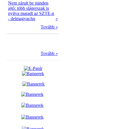
Nem zárult be minden
ajtó: több slágerszak is
nyitva maradt az SZTE-n
- delmagyar.hu
»
Tovább »
Tovább »