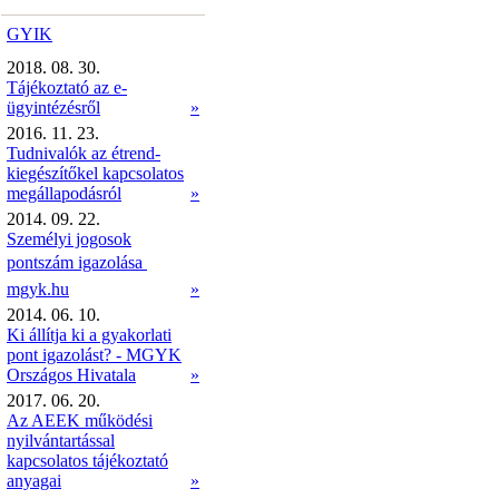
GYIK
2018. 08. 30.
Tájékoztató az e-
ügyintézésről
»
2016. 11. 23.
Tudnivalók az étrend-
kiegészítőkel kapcsolatos
megállapodásról
»
2014. 09. 22.
Személyi jogosok
pontszám igazolása 
mgyk.hu
»
2014. 06. 10.
Ki állítja ki a gyakorlati
pont igazolást? - MGYK
Országos Hivatala
»
2017. 06. 20.
Az AEEK működési
nyilvántartással
kapcsolatos tájékoztató
anyagai
»