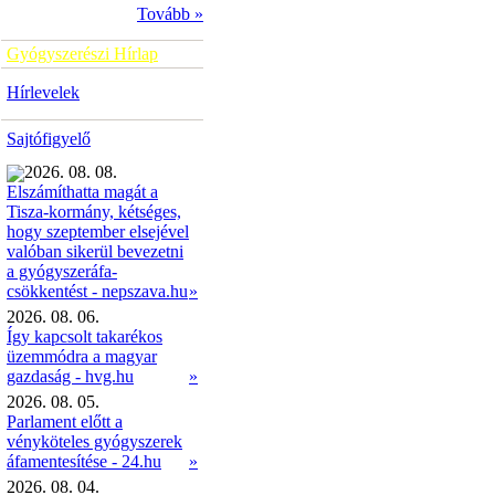
Tovább »
Gyógyszerészi Hírlap
Hírlevelek
Sajtófigyelő
2026. 08. 08.
Elszámíthatta magát a
Tisza-kormány, kétséges,
hogy szeptember elsejével
valóban sikerül bevezetni
a gyógyszeráfa-
»
csökkentést - nepszava.hu
2026. 08. 06.
Így kapcsolt takarékos
üzemmódra a magyar
gazdaság - hvg.hu
»
2026. 08. 05.
Parlament előtt a
vényköteles gyógyszerek
áfamentesítése - 24.hu
»
2026. 08. 04.