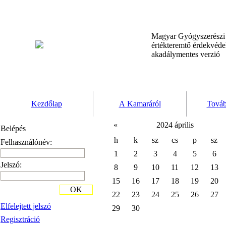
Magyar Gyógyszerész
értékteremtő érdekvéd
akadálymentes verzió
Kezdőlap
A Kamaráról
Továb
«
2024 április
Belépés
h
k
sz
cs
p
sz
Felhasználónév:
1
2
3
4
5
6
Jelszó:
8
9
10
11
12
13
15
16
17
18
19
20
OK
22
23
24
25
26
27
Elfelejtett jelszó
29
30
Regisztráció