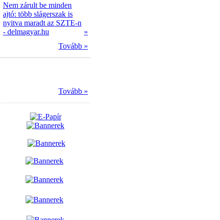
Nem zárult be minden
ajtó: több slágerszak is
nyitva maradt az SZTE-n
- delmagyar.hu
»
Tovább »
Tovább »