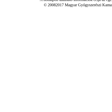
© 20082017 Magyar Gyógyszerészi Kamara