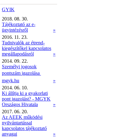
GYIK
2018. 08. 30.
Tájékoztató az e-
ügyintézésről
»
2016. 11. 23.
Tudnivalók az étrend-
kiegészítőkel kapcsolatos
megállapodásról
»
2014. 09. 22.
Személyi jogosok
pontszám igazolása 
mgyk.hu
»
2014. 06. 10.
Ki állítja ki a gyakorlati
pont igazolást? - MGYK
Országos Hivatala
»
2017. 06. 20.
Az AEEK működési
nyilvántartással
kapcsolatos tájékoztató
anyagai
»