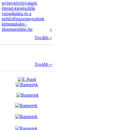
gyógynövényalapú
étrend-kiegészítők
vizsgálatára és a
nehézfémszennyezések
kimutatására -
pharmaonline.hu
»
Tovább »
Tovább »