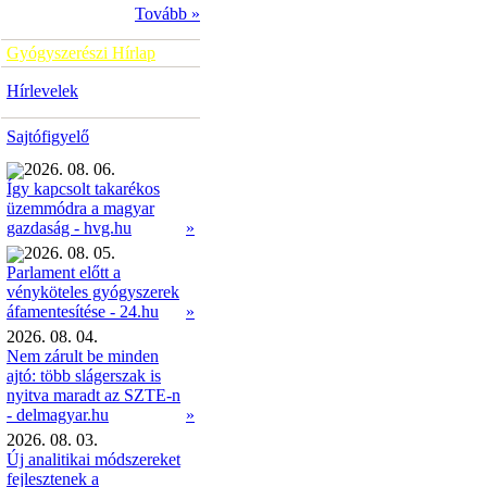
Tovább »
Gyógyszerészi Hírlap
Hírlevelek
Sajtófigyelő
2026. 08. 06.
Így kapcsolt takarékos
üzemmódra a magyar
»
gazdaság - hvg.hu
2026. 08. 05.
Parlament előtt a
vényköteles gyógyszerek
»
áfamentesítése - 24.hu
2026. 08. 04.
Nem zárult be minden
ajtó: több slágerszak is
nyitva maradt az SZTE-n
- delmagyar.hu
»
2026. 08. 03.
Új analitikai módszereket
fejlesztenek a