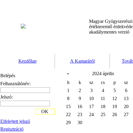
Magyar Gyógyszerész
értékteremtő érdekvéd
akadálymentes verzió
Kezdőlap
A Kamaráról
Továb
«
2024 április
Belépés
h
k
sz
cs
p
sz
Felhasználónév:
1
2
3
4
5
6
Jelszó:
8
9
10
11
12
13
15
16
17
18
19
20
OK
22
23
24
25
26
27
Elfelejtett jelszó
29
30
Regisztráció