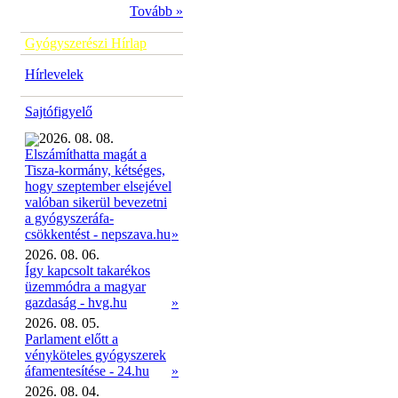
Tovább »
Gyógyszerészi Hírlap
Hírlevelek
Sajtófigyelő
2026. 08. 08.
Elszámíthatta magát a
Tisza-kormány, kétséges,
hogy szeptember elsejével
valóban sikerül bevezetni
a gyógyszeráfa-
»
csökkentést - nepszava.hu
2026. 08. 06.
Így kapcsolt takarékos
üzemmódra a magyar
gazdaság - hvg.hu
»
2026. 08. 05.
Parlament előtt a
vényköteles gyógyszerek
áfamentesítése - 24.hu
»
2026. 08. 04.