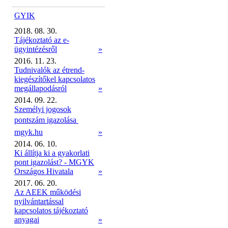
GYIK
2018. 08. 30.
Tájékoztató az e-
ügyintézésről
»
2016. 11. 23.
Tudnivalók az étrend-
kiegészítőkel kapcsolatos
megállapodásról
»
2014. 09. 22.
Személyi jogosok
pontszám igazolása 
mgyk.hu
»
2014. 06. 10.
Ki állítja ki a gyakorlati
pont igazolást? - MGYK
Országos Hivatala
»
2017. 06. 20.
Az AEEK működési
nyilvántartással
kapcsolatos tájékoztató
anyagai
»