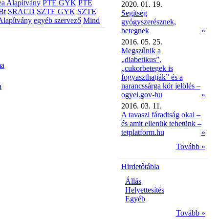
a Alapítvány
PTE GYK
PTE
2020. 01. 19.
Bt
SRACD
SZTE GYK
SZTE
Segítség
Alapítvány
egyéb szervező
Mind
gyógyszerésznek,
betegnek
»
2016. 05. 25.
Megszűnik a
„diabetikus”,
ma
„cukorbetegek is
fogyaszthatják” és a
narancssárga kör jelölés –
a
ogyei.gov-hu
»
2016. 03. 11.
A tavaszi fáradtság okai –
és amit ellenük tehetünk –
tetplatform.hu
»
Tovább »
Hirdetőtábla
Állás
Helyettesítés
Egyéb
Tovább »