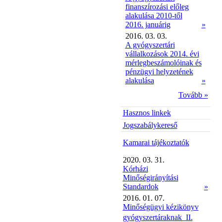
finanszírozási előleg
alakulása 2010-től
2016. januárig
»
2016. 03. 03.
A gyógyszertári
vállalkozások 2014. évi
mérlegbeszámolóinak és
pénzügyi helyzetének
alakulása
»
Tovább »
Hasznos linkek
Jogszabálykereső
Kamarai tájékoztatók
2020. 03. 31.
Kórházi
Minőségirányítási
Standardok
»
2016. 01. 07.
Minőségügyi kézikönyv
gyógyszertáraknak  II.