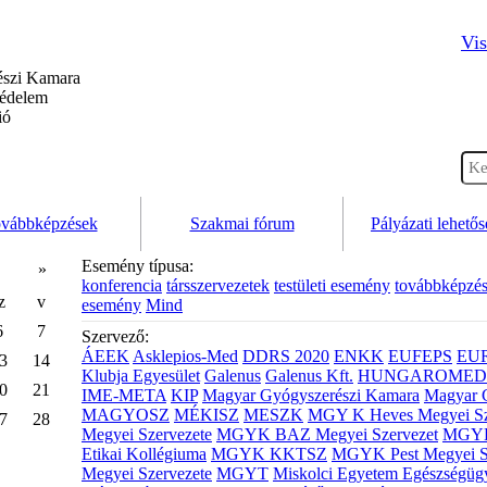
Vis
szi Kamara
védelem
ió
vábbképzések
Szakmai fórum
Pályázati lehető
Esemény típusa:
»
konferencia
társszervezetek
testületi esemény
továbbképzé
z
v
esemény
Mind
6
7
Szervező:
ÁEEK
Asklepios-Med
DDRS 2020
ENKK
EUFEPS
EU
3
14
Klubja Egyesület
Galenus
Galenus Kft.
HUNGAROMED 
0
21
IME-META
KIP
Magyar Gyógyszerészi Kamara
Magyar 
MAGYOSZ
MÉKISZ
MESZK
MGY K Heves Megyei Sz
7
28
Megyei Szervezete
MGYK BAZ Megyei Szervezet
MGYK 
Etikai Kollégiuma
MGYK KKTSZ
MGYK Pest Megyei S
Megyei Szervezete
MGYT
Miskolci Egyetem Egészségüg