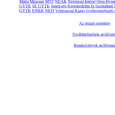
Mátra Múzeum
MTT
NEAK
Nézőpont Intézet
Orea-Hygie
GYTK
SE GYTK
Smed-erg Kereskedelmi és Szolgáltató 
GYTK
ENKK
NEFI
Vértesacsai Kazay Gyógyszerészeti 
Az összes esemény
Továbbképzések archívu
Rendezvények archívum