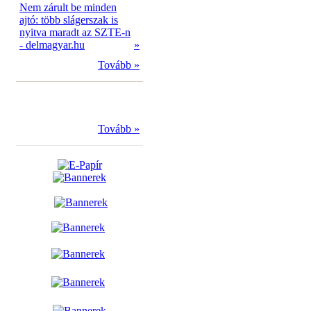
Nem zárult be minden
ajtó: több slágerszak is
nyitva maradt az SZTE-n
- delmagyar.hu
»
Tovább »
Tovább »