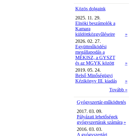
Közös dolgaink
2025. 11. 29.
Elnöki beszámolók a
Kamara
küldöttközgyűléseire
»
2026. 02. 27.
Együttműködési
megállapodás a
MÉKISZ, a GYSZT
és az MGYK között
»
2019. 05. 24.
Belső Minőségügyi
Kézikönyv III. kiadás
»
Tovább »
Gyógyszertár-működtetés
2017. 03. 09.
Pályázati lehetőségek
gyógyszertárak számára
»
2016. 03. 03.
A gyógyszertári