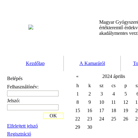
Magyar Gyógyszeré
értékteremtő érdek
akadálymentes verz
Kezdőlap
A Kamaráról
To
«
2024 április
Belépés
h
k
sz
cs
p
s
Felhasználónév:
1
2
3
4
5
Jelszó:
8
9
10
11
12
1
15
16
17
18
19
2
OK
22
23
24
25
26
2
Elfelejtett jelszó
29
30
Regisztráció