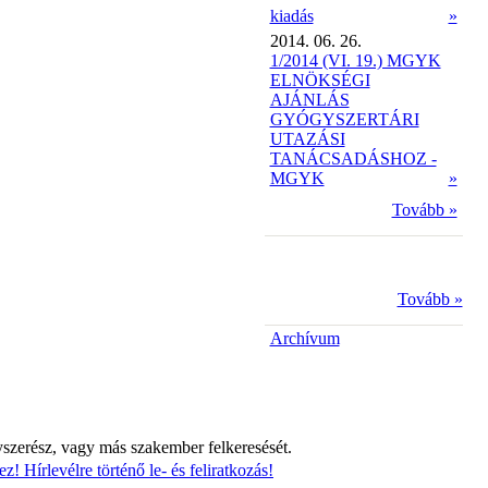
kiadás
»
2014. 06. 26.
1/2014 (VI. 19.) MGYK
ELNÖKSÉGI
AJÁNLÁS
GYÓGYSZERTÁRI
UTAZÁSI
TANÁCSADÁSHOZ -
MGYK
»
Tovább »
Tovább »
Archívum
yszerész, vagy más szakember felkeresését.
z! Hírlevélre történő le- és feliratkozás!