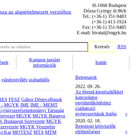
H-1068 Budapest
Dózsa György út 86/b
sza az alapértelmezett verzióhoz
Tel.: (+36-1) 351-9483
(+36-1) 413-1924
Fax: (+36-1) 351-9485
E-mail: hivatal@mgyk.hu
Keresés
RSS
Kamarai tagsági
ségek
Irattár
információk
Betegsarok
s
vándorgyűlés
szabadidős
2022. 09. 26.
Az étrend-kiegészítőkkel
kapcsolatos
RES
FESZ
Gábor Dénes-díjasok
együttműködéshez
- MGYK
IME
IME - MEMT
csatlakozó
Gyógyszerésztudományi Társaság
gyógyszertárak listája
»
ervezet
MGYK
MGYK Baranya
2020. 02. 18.
Budapesti Szervezete
MGYK
Betegjogi képviselők
zervezete
MGYK Veszprém
elérhetőségei
»
yi Kar
MOTESZ
MTA
MTM