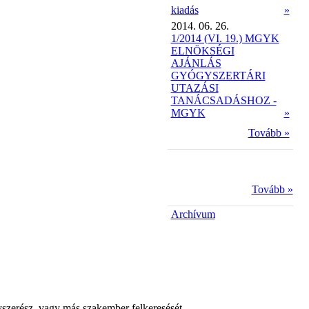
kiadás
»
2014. 06. 26.
1/2014 (VI. 19.) MGYK
ELNÖKSÉGI
AJÁNLÁS
GYÓGYSZERTÁRI
UTAZÁSI
TANÁCSADÁSHOZ -
MGYK
»
Tovább »
Tovább »
Archívum
yszerész, vagy más szakember felkeresését.