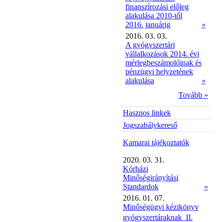
finanszírozási előleg
alakulása 2010-től
2016. januárig
»
2016. 03. 03.
A gyógyszertári
vállalkozások 2014. évi
mérlegbeszámolóinak és
pénzügyi helyzetének
alakulása
»
Tovább »
Hasznos linkek
Jogszabálykereső
Kamarai tájékoztatók
2020. 03. 31.
Kórházi
Minőségirányítási
Standardok
»
2016. 01. 07.
Minőségügyi kézikönyv
gyógyszertáraknak  II.