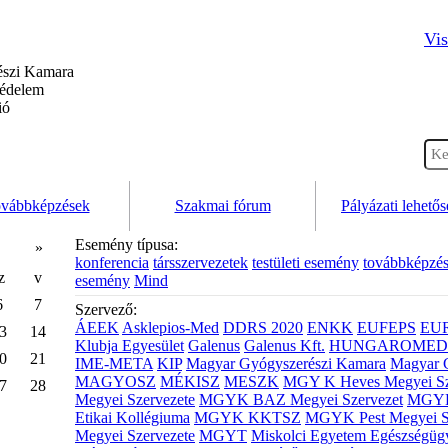
Vis
szi Kamara
védelem
ió
vábbképzések
Szakmai fórum
Pályázati lehető
Esemény típusa:
»
konferencia
társszervezetek
testületi esemény
továbbképzé
z
v
esemény
Mind
6
7
Szervező:
ÁEEK
Asklepios-Med
DDRS 2020
ENKK
EUFEPS
EU
3
14
Klubja Egyesület
Galenus
Galenus Kft.
HUNGAROMED 
0
21
IME-META
KIP
Magyar Gyógyszerészi Kamara
Magyar 
MAGYOSZ
MÉKISZ
MESZK
MGY K Heves Megyei Sz
7
28
Megyei Szervezete
MGYK BAZ Megyei Szervezet
MGYK 
Etikai Kollégiuma
MGYK KKTSZ
MGYK Pest Megyei S
Megyei Szervezete
MGYT
Miskolci Egyetem Egészségüg