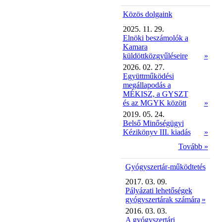
Közös dolgaink
2025. 11. 29.
Elnöki beszámolók a
Kamara
küldöttközgyűléseire
»
2026. 02. 27.
Együttműködési
megállapodás a
MÉKISZ, a GYSZT
és az MGYK között
»
2019. 05. 24.
Belső Minőségügyi
Kézikönyv III. kiadás
»
Tovább »
Gyógyszertár-működtetés
2017. 03. 09.
Pályázati lehetőségek
gyógyszertárak számára
»
2016. 03. 03.
A gyógyszertári