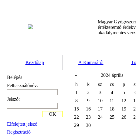
Magyar Gyógyszeré
értékteremtő érdek
akadálymentes verz
Kezdőlap
A Kamaráról
To
«
2024 április
Belépés
h
k
sz
cs
p
s
Felhasználónév:
1
2
3
4
5
Jelszó:
8
9
10
11
12
1
15
16
17
18
19
2
OK
22
23
24
25
26
2
Elfelejtett jelszó
29
30
Regisztráció