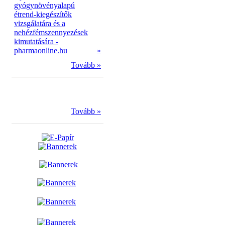
gyógynövényalapú
étrend-kiegészítők
vizsgálatára és a
nehézfémszennyezések
kimutatására -
pharmaonline.hu
»
Tovább »
Tovább »