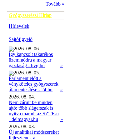
Tovább »
Gyógyszerészi Hírlap
Hírlevelek
Sajtófigyelő
2026. 08. 06.
Így kapcsolt takarékos
üzemmódra a magyar
»
gazdaság - hvg.hu
2026. 08. 05.
Parlament előtt a
vényköteles gyógyszerek
»
áfamentesítése - 24.hu
2026. 08. 04.
Nem zárult be minden
ajtó: több slágerszak is
nyitva maradt az SZTE-n
- delmagyar.hu
»
2026. 08. 03.
Új analitikai módszereket
fejlesztenek a