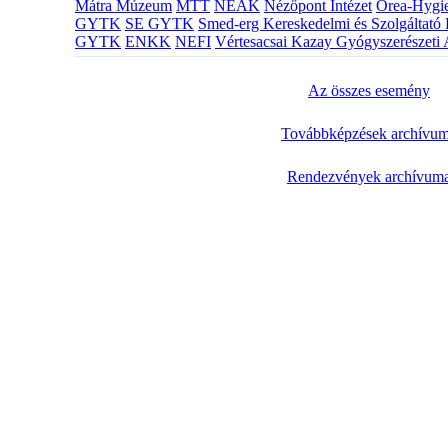
Mátra Múzeum
MTT
NEAK
Nézőpont Intézet
Orea-Hygie
GYTK
SE GYTK
Smed-erg Kereskedelmi és Szolgáltató 
GYTK
ENKK
NEFI
Vértesacsai Kazay Gyógyszerészeti 
Az összes esemény
Továbbképzések archívu
Rendezvények archívum