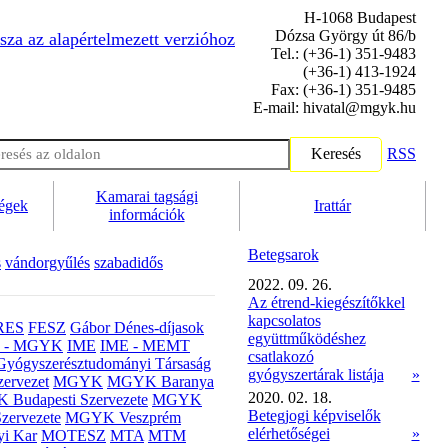
H-1068 Budapest
Dózsa György út 86/b
sza az alapértelmezett verzióhoz
Tel.: (+36-1) 351-9483
(+36-1) 413-1924
Fax: (+36-1) 351-9485
E-mail: hivatal@mgyk.hu
Keresés
RSS
Kamarai tagsági
ségek
Irattár
információk
Betegsarok
s
vándorgyűlés
szabadidős
2022. 09. 26.
Az étrend-kiegészítőkkel
kapcsolatos
RES
FESZ
Gábor Dénes-díjasok
együttműködéshez
- MGYK
IME
IME - MEMT
csatlakozó
Gyógyszerésztudományi Társaság
gyógyszertárak listája
»
ervezet
MGYK
MGYK Baranya
2020. 02. 18.
Budapesti Szervezete
MGYK
Betegjogi képviselők
zervezete
MGYK Veszprém
elérhetőségei
»
yi Kar
MOTESZ
MTA
MTM