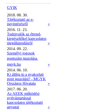
GYIK
2018. 08. 30.
Tájékoztató az e-
ügyintézésről
»
2016. 11. 23.
Tudnivalók az étrend-
kiegészítőkel kapcsolatos
megállapodásról
»
2014. 09. 22.
Személyi jogosok
pontszám igazolása 
mgyk.hu
»
2014. 06. 10.
Ki állítja ki a gyakorlati
pont igazolást? - MGYK
Országos Hivatala
»
2017. 06. 20.
Az AEEK működési
nyilvántartással
kapcsolatos tájékoztató
anyagai
»