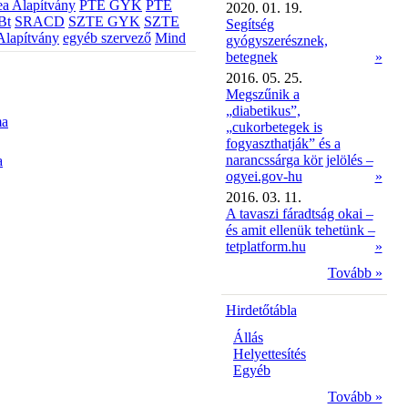
a Alapítvány
PTE GYK
PTE
2020. 01. 19.
Bt
SRACD
SZTE GYK
SZTE
Segítség
Alapítvány
egyéb szervező
Mind
gyógyszerésznek,
betegnek
»
2016. 05. 25.
Megszűnik a
„diabetikus”,
ma
„cukorbetegek is
fogyaszthatják” és a
narancssárga kör jelölés –
a
ogyei.gov-hu
»
2016. 03. 11.
A tavaszi fáradtság okai –
és amit ellenük tehetünk –
tetplatform.hu
»
Tovább »
Hirdetőtábla
Állás
Helyettesítés
Egyéb
Tovább »