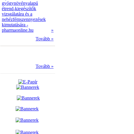
gyógynövényalapú
étrend-kiegészítők
vizsgálatára és a
nehézfémszennyezések
kimutatására -
pharmaonline.hu
»
Tovább »
Tovább »