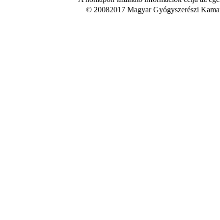
© 20082017 Magyar Gyógyszerészi Kamara