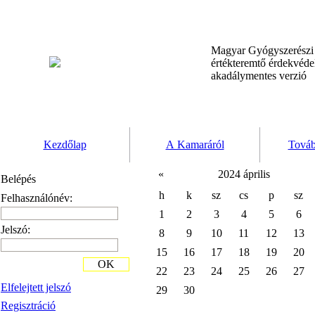
Magyar Gyógyszerész
értékteremtő érdekvéd
akadálymentes verzió
Kezdőlap
A Kamaráról
Továb
«
2024 április
Belépés
h
k
sz
cs
p
sz
Felhasználónév:
1
2
3
4
5
6
Jelszó:
8
9
10
11
12
13
15
16
17
18
19
20
OK
22
23
24
25
26
27
Elfelejtett jelszó
29
30
Regisztráció