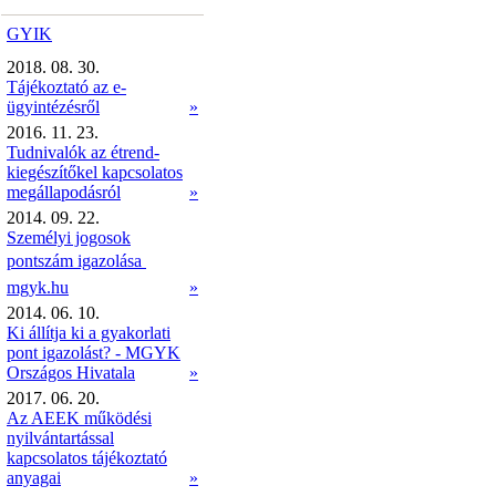
GYIK
2018. 08. 30.
Tájékoztató az e-
ügyintézésről
»
2016. 11. 23.
Tudnivalók az étrend-
kiegészítőkel kapcsolatos
megállapodásról
»
2014. 09. 22.
Személyi jogosok
pontszám igazolása 
mgyk.hu
»
2014. 06. 10.
Ki állítja ki a gyakorlati
pont igazolást? - MGYK
Országos Hivatala
»
2017. 06. 20.
Az AEEK működési
nyilvántartással
kapcsolatos tájékoztató
anyagai
»