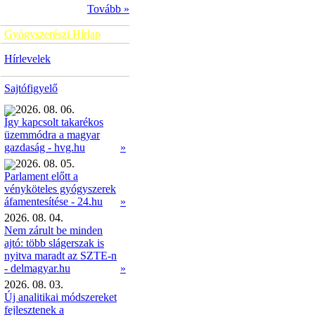
Tovább »
Gyógyszerészi Hírlap
Hírlevelek
Sajtófigyelő
2026. 08. 06.
Így kapcsolt takarékos
üzemmódra a magyar
»
gazdaság - hvg.hu
2026. 08. 05.
Parlament előtt a
vényköteles gyógyszerek
»
áfamentesítése - 24.hu
2026. 08. 04.
Nem zárult be minden
ajtó: több slágerszak is
nyitva maradt az SZTE-n
- delmagyar.hu
»
2026. 08. 03.
Új analitikai módszereket
fejlesztenek a