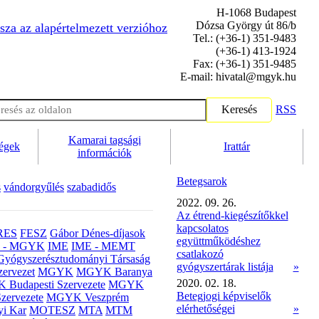
H-1068 Budapest
Dózsa György út 86/b
sza az alapértelmezett verzióhoz
Tel.: (+36-1) 351-9483
(+36-1) 413-1924
Fax: (+36-1) 351-9485
E-mail: hivatal@mgyk.hu
Keresés
RSS
Kamarai tagsági
ségek
Irattár
információk
Betegsarok
s
vándorgyűlés
szabadidős
2022. 09. 26.
Az étrend-kiegészítőkkel
kapcsolatos
RES
FESZ
Gábor Dénes-díjasok
együttműködéshez
- MGYK
IME
IME - MEMT
csatlakozó
Gyógyszerésztudományi Társaság
gyógyszertárak listája
»
ervezet
MGYK
MGYK Baranya
2020. 02. 18.
Budapesti Szervezete
MGYK
Betegjogi képviselők
zervezete
MGYK Veszprém
elérhetőségei
»
yi Kar
MOTESZ
MTA
MTM