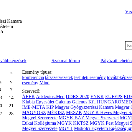
Vis
szi Kamara
védelem
ió
vábbképzések
Szakmai fórum
Pályázati lehető
Esemény típusa:
»
konferencia
társszervezetek
testületi esemény
továbbképzé
z
v
esemény
Mind
6
7
Szervező:
ÁEEK
Asklepios-Med
DDRS 2020
ENKK
EUFEPS
EU
3
14
Klubja Egyesület
Galenus
Galenus Kft.
HUNGAROMED 
0
21
IME-META
KIP
Magyar Gyógyszerészi Kamara
Magyar 
MAGYOSZ
MÉKISZ
MESZK
MGY K Heves Megyei Sz
7
28
Megyei Szervezete
MGYK BAZ Megyei Szervezet
MGYK 
Etikai Kollégiuma
MGYK KKTSZ
MGYK Pest Megyei S
Megyei Szervezete
MGYT
Miskolci Egyetem Egészségüg