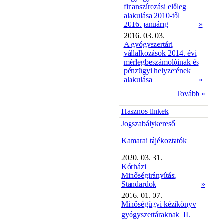
finanszírozási előleg
alakulása 2010-től
2016. januárig
»
2016. 03. 03.
A gyógyszertári
vállalkozások 2014. évi
mérlegbeszámolóinak és
pénzügyi helyzetének
alakulása
»
Tovább »
Hasznos linkek
Jogszabálykereső
Kamarai tájékoztatók
2020. 03. 31.
Kórházi
Minőségirányítási
Standardok
»
2016. 01. 07.
Minőségügyi kézikönyv
gyógyszertáraknak  II.