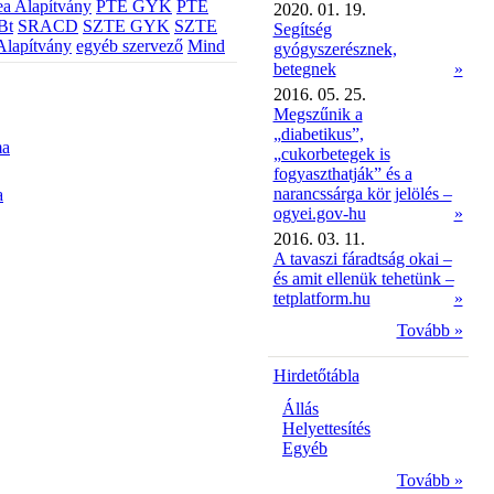
a Alapítvány
PTE GYK
PTE
2020. 01. 19.
Bt
SRACD
SZTE GYK
SZTE
Segítség
Alapítvány
egyéb szervező
Mind
gyógyszerésznek,
betegnek
»
2016. 05. 25.
Megszűnik a
„diabetikus”,
ma
„cukorbetegek is
fogyaszthatják” és a
narancssárga kör jelölés –
a
ogyei.gov-hu
»
2016. 03. 11.
A tavaszi fáradtság okai –
és amit ellenük tehetünk –
tetplatform.hu
»
Tovább »
Hirdetőtábla
Állás
Helyettesítés
Egyéb
Tovább »