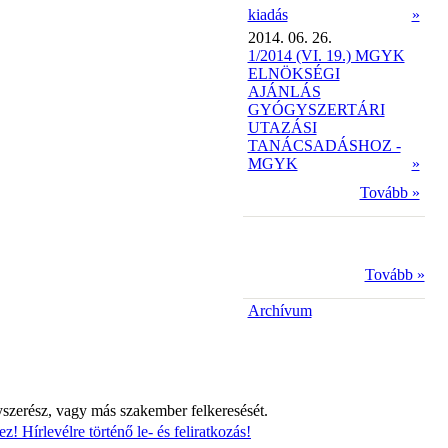
kiadás
»
2014. 06. 26.
1/2014 (VI. 19.) MGYK
ELNÖKSÉGI
AJÁNLÁS
GYÓGYSZERTÁRI
UTAZÁSI
TANÁCSADÁSHOZ -
MGYK
»
Tovább »
Tovább »
Archívum
yszerész, vagy más szakember felkeresését.
z! Hírlevélre történő le- és feliratkozás!