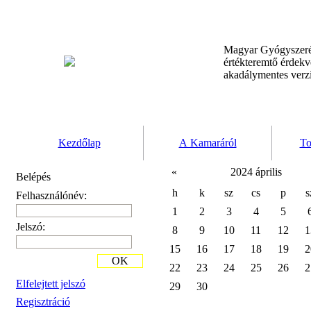
Magyar Gyógyszeré
értékteremtő érdek
akadálymentes verz
Kezdőlap
A Kamaráról
To
«
2024 április
Belépés
h
k
sz
cs
p
s
Felhasználónév:
1
2
3
4
5
Jelszó:
8
9
10
11
12
1
15
16
17
18
19
2
OK
22
23
24
25
26
2
Elfelejtett jelszó
29
30
Regisztráció