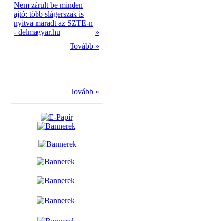
Nem zárult be minden
ajtó: több slágerszak is
nyitva maradt az SZTE-n
- delmagyar.hu
»
Tovább »
Tovább »