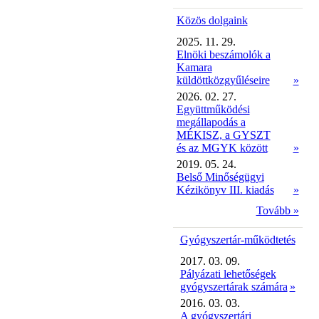
Közös dolgaink
2025. 11. 29.
Elnöki beszámolók a
Kamara
küldöttközgyűléseire
»
2026. 02. 27.
Együttműködési
megállapodás a
MÉKISZ, a GYSZT
és az MGYK között
»
2019. 05. 24.
Belső Minőségügyi
Kézikönyv III. kiadás
»
Tovább »
Gyógyszertár-működtetés
2017. 03. 09.
Pályázati lehetőségek
gyógyszertárak számára
»
2016. 03. 03.
A gyógyszertári