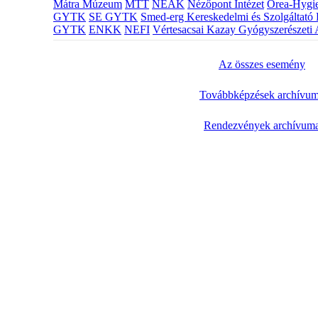
Mátra Múzeum
MTT
NEAK
Nézőpont Intézet
Orea-Hygie
GYTK
SE GYTK
Smed-erg Kereskedelmi és Szolgáltató 
GYTK
ENKK
NEFI
Vértesacsai Kazay Gyógyszerészeti 
Az összes esemény
Továbbképzések archívu
Rendezvények archívum