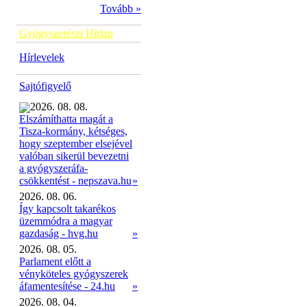
Tovább »
Gyógyszerészi Hírlap
Hírlevelek
Sajtófigyelő
2026. 08. 08.
Elszámíthatta magát a
Tisza-kormány, kétséges,
hogy szeptember elsejével
valóban sikerül bevezetni
a gyógyszeráfa-
»
csökkentést - nepszava.hu
2026. 08. 06.
Így kapcsolt takarékos
üzemmódra a magyar
gazdaság - hvg.hu
»
2026. 08. 05.
Parlament előtt a
vényköteles gyógyszerek
áfamentesítése - 24.hu
»
2026. 08. 04.