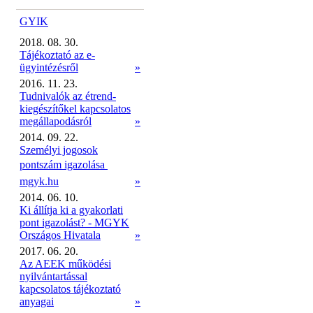
GYIK
2018. 08. 30.
Tájékoztató az e-
ügyintézésről
»
2016. 11. 23.
Tudnivalók az étrend-
kiegészítőkel kapcsolatos
megállapodásról
»
2014. 09. 22.
Személyi jogosok
pontszám igazolása 
mgyk.hu
»
2014. 06. 10.
Ki állítja ki a gyakorlati
pont igazolást? - MGYK
Országos Hivatala
»
2017. 06. 20.
Az AEEK működési
nyilvántartással
kapcsolatos tájékoztató
anyagai
»