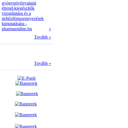
gyógynövényalapú
étrend-kiegészítők
vizsgálatára és a
nehézfémszennyezések
kimutatására -
pharmaonline.hu
»
Tovább »
Tovább »