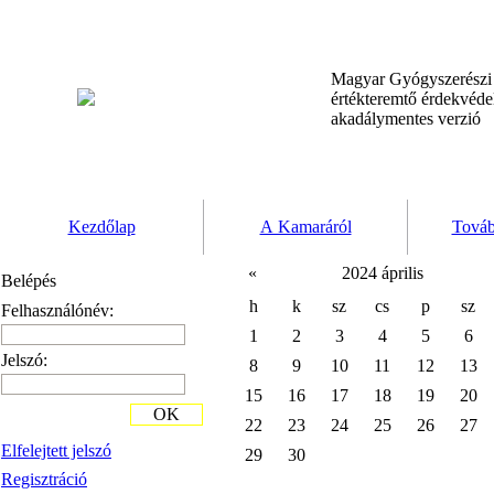
Magyar Gyógyszerész
értékteremtő érdekvéd
akadálymentes verzió
Kezdőlap
A Kamaráról
Továb
«
2024 április
Belépés
h
k
sz
cs
p
sz
Felhasználónév:
1
2
3
4
5
6
Jelszó:
8
9
10
11
12
13
15
16
17
18
19
20
OK
22
23
24
25
26
27
Elfelejtett jelszó
29
30
Regisztráció