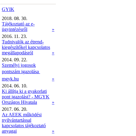
GYIK
2018. 08. 30.
Tájékoztató az e-
ügyintézésről
»
2016. 11. 23.
Tudnivalók az étrend-
kiegészítőkel kapcsolatos
megállapodásról
»
2014. 09. 22.
Személyi jogosok
pontszám igazolása 
mgyk.hu
»
2014. 06. 10.
Ki állítja ki a gyakorlati
pont igazolást? - MGYK
Országos Hivatala
»
2017. 06. 20.
Az AEEK működési
nyilvántartással
kapcsolatos tájékoztató
anyagai
»