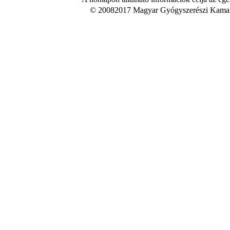
© 20082017 Magyar Gyógyszerészi Kamara