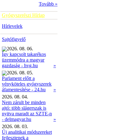
Tovább »
Gyógyszerészi Hírlap
Hírlevelek
Sajtófigyelő
2026. 08. 06.
Így kapcsolt takarékos
üzemmódra a magyar
»
gazdaság - hvg.hu
2026. 08. 05.
Parlament előtt a
vényköteles gyógyszerek
»
áfamentesítése - 24.hu
2026. 08. 04.
Nem zárult be minden
ajtó: több slágerszak is
nyitva maradt az SZTE-n
- delmagyar.hu
»
2026. 08. 03.
Új analitikai módszereket
fejlesztenek a