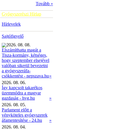
Tovább »
Gyógyszerészi Hírlap
Hírlevelek
Sajtófigyelő
2026. 08. 08.
Elszámíthatta magát a
Tisza-kormány, kétséges,
hogy szeptember elsejével
valóban sikerül bevezetni
a gyógyszeráfa-
»
csökkentést - nepszava.hu
2026. 08. 06.
Így kapcsolt takarékos
üzemmódra a magyar
gazdaság - hvg.hu
»
2026. 08. 05.
Parlament előtt a
vényköteles gyógyszerek
áfamentesítése - 24.hu
»
2026. 08. 04.