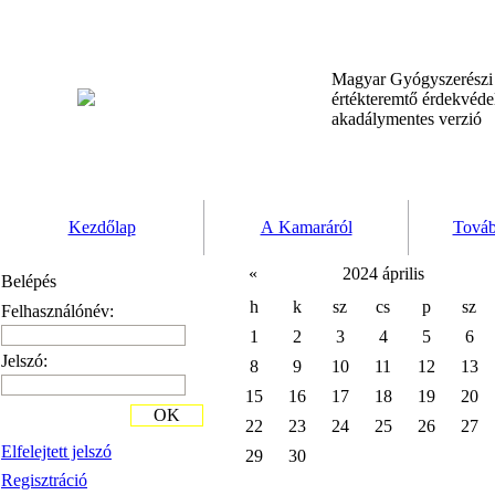
Magyar Gyógyszerész
értékteremtő érdekvéd
akadálymentes verzió
Kezdőlap
A Kamaráról
Továb
«
2024 április
Belépés
h
k
sz
cs
p
sz
Felhasználónév:
1
2
3
4
5
6
Jelszó:
8
9
10
11
12
13
15
16
17
18
19
20
OK
22
23
24
25
26
27
Elfelejtett jelszó
29
30
Regisztráció