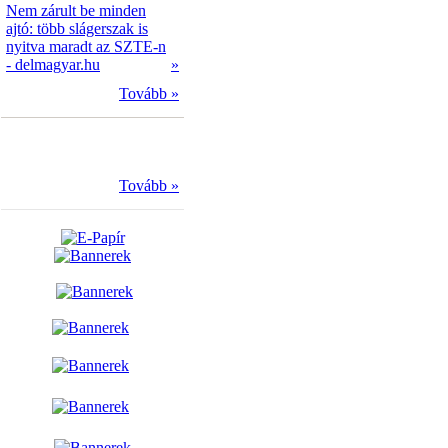
Nem zárult be minden
ajtó: több slágerszak is
nyitva maradt az SZTE-n
- delmagyar.hu
»
Tovább »
Tovább »