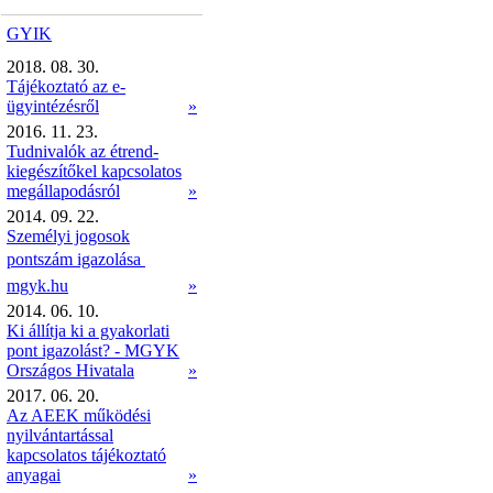
GYIK
2018. 08. 30.
Tájékoztató az e-
ügyintézésről
»
2016. 11. 23.
Tudnivalók az étrend-
kiegészítőkel kapcsolatos
megállapodásról
»
2014. 09. 22.
Személyi jogosok
pontszám igazolása 
mgyk.hu
»
2014. 06. 10.
Ki állítja ki a gyakorlati
pont igazolást? - MGYK
Országos Hivatala
»
2017. 06. 20.
Az AEEK működési
nyilvántartással
kapcsolatos tájékoztató
anyagai
»