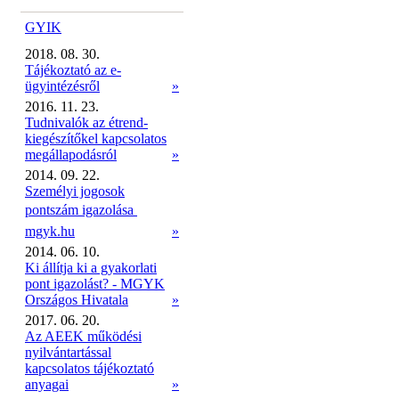
GYIK
2018. 08. 30.
Tájékoztató az e-
ügyintézésről
»
2016. 11. 23.
Tudnivalók az étrend-
kiegészítőkel kapcsolatos
megállapodásról
»
2014. 09. 22.
Személyi jogosok
pontszám igazolása 
mgyk.hu
»
2014. 06. 10.
Ki állítja ki a gyakorlati
pont igazolást? - MGYK
Országos Hivatala
»
2017. 06. 20.
Az AEEK működési
nyilvántartással
kapcsolatos tájékoztató
anyagai
»