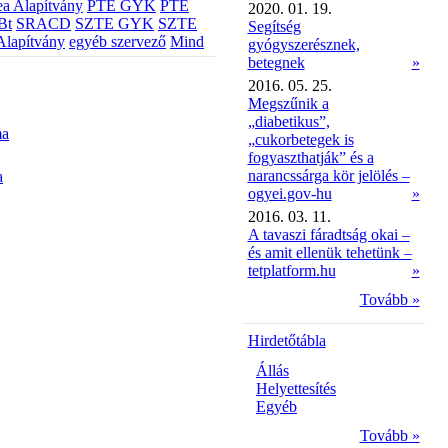
a Alapítvány
PTE GYK
PTE
2020. 01. 19.
Bt
SRACD
SZTE GYK
SZTE
Segítség
Alapítvány
egyéb szervező
Mind
gyógyszerésznek,
betegnek
»
2016. 05. 25.
Megszűnik a
„diabetikus”,
ma
„cukorbetegek is
fogyaszthatják” és a
narancssárga kör jelölés –
a
ogyei.gov-hu
»
2016. 03. 11.
A tavaszi fáradtság okai –
és amit ellenük tehetünk –
tetplatform.hu
»
Tovább »
Hirdetőtábla
Állás
Helyettesítés
Egyéb
Tovább »