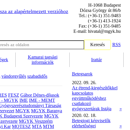
H-1068 Budapest
Dózsa György út 86/b
sza az alapértelmezett verzióhoz
Tel.: (+36-1) 351-9483
(+36-1) 413-1924
Fax: (+36-1) 351-9485
E-mail: hivatal@mgyk.hu
Keresés
RSS
Kamarai tagsági
ségek
Irattár
információk
Betegsarok
s
vándorgyűlés
szabadidős
2022. 09. 26.
Az étrend-kiegészítőkkel
kapcsolatos
RES
FESZ
Gábor Dénes-díjasok
együttműködéshez
- MGYK
IME
IME - MEMT
csatlakozó
Gyógyszerésztudományi Társaság
gyógyszertárak listája
»
ervezet
MGYK
MGYK Baranya
2020. 02. 18.
Budapesti Szervezete
MGYK
Betegjogi képviselők
zervezete
MGYK Veszprém
elérhetőségei
»
yi Kar
MOTESZ
MTA
MTM