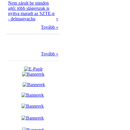
Nem zárult be minden
ajtó: több slágerszak is
nyitva maradt az SZTE-n
- delmagyar.hu
»
Tovább »
Tovább »