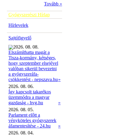
Tovább »
Gyógyszerészi Hírlap
Hírlevelek
Sajtófigyelő
2026. 08. 08.
Elszámíthatta magát a
Tisza-kormány, kétséges,
hogy szeptember elsejével
valóban sikerül bevezetni
a gyógyszeráfa-
»
csökkentést - nepszava.hu
2026. 08. 06.
Így kapcsolt takarékos
üzemmódra a magyar
gazdaság - hvg.hu
»
2026. 08. 05.
Parlament előtt a
vényköteles gyógyszerek
áfamentesítése - 24.hu
»
2026. 08. 04.