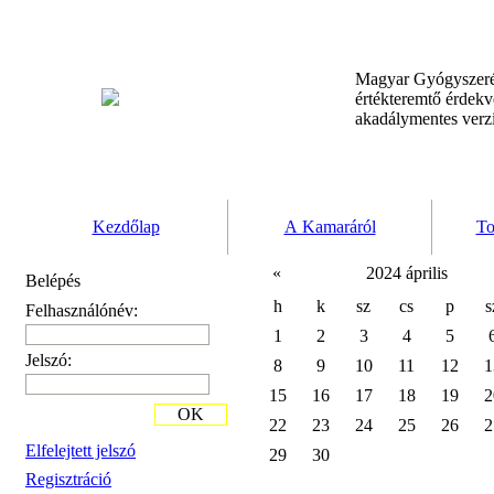
Magyar Gyógyszeré
értékteremtő érdek
akadálymentes verz
Kezdőlap
A Kamaráról
To
«
2024 április
Belépés
h
k
sz
cs
p
s
Felhasználónév:
1
2
3
4
5
Jelszó:
8
9
10
11
12
1
15
16
17
18
19
2
OK
22
23
24
25
26
2
Elfelejtett jelszó
29
30
Regisztráció