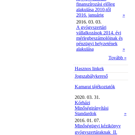
finanszírozási előleg
alakulása 2010-től
2016. januárig
»
2016. 03. 03.
A gyógyszertári
vállalkozások 2014. évi
mérlegbeszámolóinak és
pénzügyi helyzetének
alakulása
»
Tovább »
Hasznos linkek
Jogszabálykereső
Kamarai tájékoztatók
2020. 03. 31.
Kórházi
Minőségirányítási
Standardok
»
2016. 01. 07.
Minőségügyi kézikönyv
gyógyszertáraknak  II.