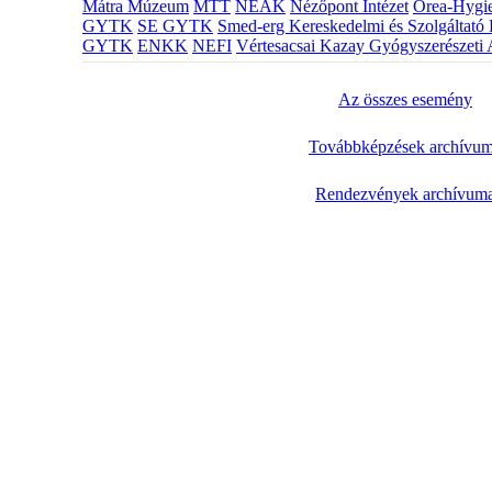
Mátra Múzeum
MTT
NEAK
Nézőpont Intézet
Orea-Hygie
GYTK
SE GYTK
Smed-erg Kereskedelmi és Szolgáltató 
GYTK
ENKK
NEFI
Vértesacsai Kazay Gyógyszerészeti 
Az összes esemény
Továbbképzések archívu
Rendezvények archívum