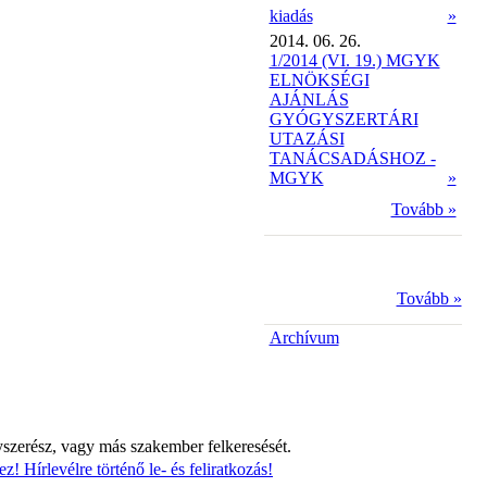
kiadás
»
2014. 06. 26.
1/2014 (VI. 19.) MGYK
ELNÖKSÉGI
AJÁNLÁS
GYÓGYSZERTÁRI
UTAZÁSI
TANÁCSADÁSHOZ -
MGYK
»
Tovább »
Tovább »
Archívum
yszerész, vagy más szakember felkeresését.
z! Hírlevélre történő le- és feliratkozás!