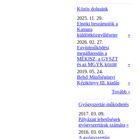
Közös dolgaink
2025. 11. 29.
Elnöki beszámolók a
Kamara
küldöttközgyűléseire
»
2026. 02. 27.
Együttműködési
megállapodás a
MÉKISZ, a GYSZT
és az MGYK között
»
2019. 05. 24.
Belső Minőségügyi
Kézikönyv III. kiadás
»
Tovább »
Gyógyszertár-működtetés
2017. 03. 09.
Pályázati lehetőségek
gyógyszertárak számára
»
2016. 03. 03.
A gyógyszertári