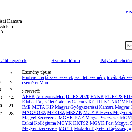
Vis
szi Kamara
védelem
ió
vábbképzések
Szakmai fórum
Pályázati lehető
Esemény típusa:
»
konferencia
társszervezetek
testületi esemény
továbbképzé
z
v
esemény
Mind
6
7
Szervező:
ÁEEK
Asklepios-Med
DDRS 2020
ENKK
EUFEPS
EU
3
14
Klubja Egyesület
Galenus
Galenus Kft.
HUNGAROMED 
0
21
IME-META
KIP
Magyar Gyógyszerészi Kamara
Magyar 
MAGYOSZ
MÉKISZ
MESZK
MGY K Heves Megyei Sz
7
28
Megyei Szervezete
MGYK BAZ Megyei Szervezet
MGYK 
Etikai Kollégiuma
MGYK KKTSZ
MGYK Pest Megyei S
Megyei Szervezete
MGYT
Miskolci Egyetem Egészségüg