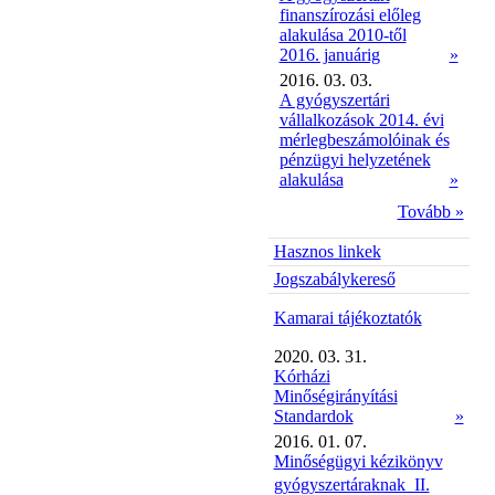
finanszírozási előleg
alakulása 2010-től
2016. januárig
»
2016. 03. 03.
A gyógyszertári
vállalkozások 2014. évi
mérlegbeszámolóinak és
pénzügyi helyzetének
alakulása
»
Tovább »
Hasznos linkek
Jogszabálykereső
Kamarai tájékoztatók
2020. 03. 31.
Kórházi
Minőségirányítási
Standardok
»
2016. 01. 07.
Minőségügyi kézikönyv
gyógyszertáraknak  II.