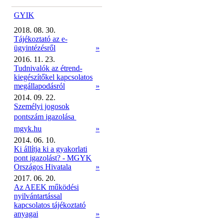
GYIK
2018. 08. 30.
Tájékoztató az e-
ügyintézésről
»
2016. 11. 23.
Tudnivalók az étrend-
kiegészítőkel kapcsolatos
megállapodásról
»
2014. 09. 22.
Személyi jogosok
pontszám igazolása 
mgyk.hu
»
2014. 06. 10.
Ki állítja ki a gyakorlati
pont igazolást? - MGYK
Országos Hivatala
»
2017. 06. 20.
Az AEEK működési
nyilvántartással
kapcsolatos tájékoztató
anyagai
»