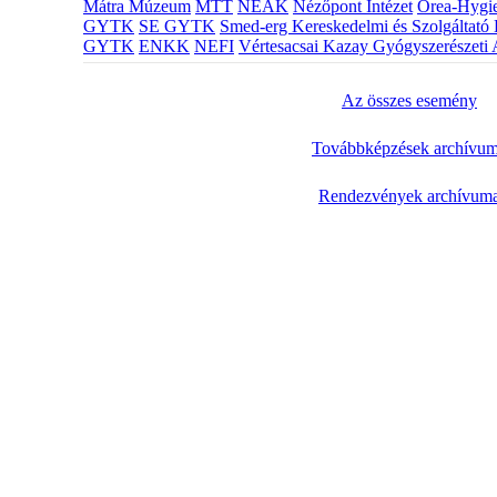
Mátra Múzeum
MTT
NEAK
Nézőpont Intézet
Orea-Hygie
GYTK
SE GYTK
Smed-erg Kereskedelmi és Szolgáltató 
GYTK
ENKK
NEFI
Vértesacsai Kazay Gyógyszerészeti 
Az összes esemény
Továbbképzések archívu
Rendezvények archívum