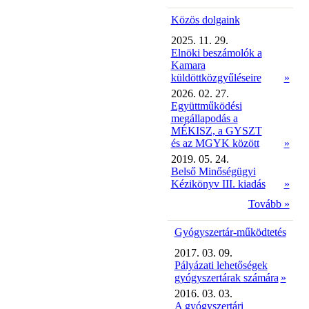
Közös dolgaink
2025. 11. 29.
Elnöki beszámolók a
Kamara
küldöttközgyűléseire
»
2026. 02. 27.
Együttműködési
megállapodás a
MÉKISZ, a GYSZT
és az MGYK között
»
2019. 05. 24.
Belső Minőségügyi
Kézikönyv III. kiadás
»
Tovább »
Gyógyszertár-működtetés
2017. 03. 09.
Pályázati lehetőségek
gyógyszertárak számára
»
2016. 03. 03.
A gyógyszertári