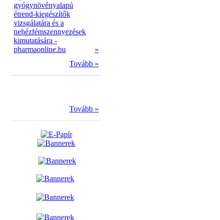
gyógynövényalapú
étrend-kiegészítők
vizsgálatára és a
nehézfémszennyezések
kimutatására -
pharmaonline.hu
»
Tovább »
Tovább »