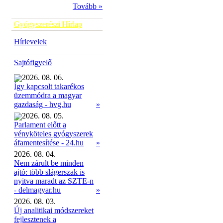
Tovább »
Gyógyszerészi Hírlap
Hírlevelek
Sajtófigyelő
2026. 08. 06.
Így kapcsolt takarékos
üzemmódra a magyar
»
gazdaság - hvg.hu
2026. 08. 05.
Parlament előtt a
vényköteles gyógyszerek
»
áfamentesítése - 24.hu
2026. 08. 04.
Nem zárult be minden
ajtó: több slágerszak is
nyitva maradt az SZTE-n
- delmagyar.hu
»
2026. 08. 03.
Új analitikai módszereket
fejlesztenek a