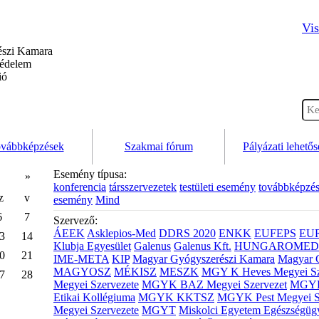
Vis
szi Kamara
védelem
ió
vábbképzések
Szakmai fórum
Pályázati lehető
Esemény típusa:
»
konferencia
társszervezetek
testületi esemény
továbbképzé
z
v
esemény
Mind
6
7
Szervező:
ÁEEK
Asklepios-Med
DDRS 2020
ENKK
EUFEPS
EU
3
14
Klubja Egyesület
Galenus
Galenus Kft.
HUNGAROMED 
0
21
IME-META
KIP
Magyar Gyógyszerészi Kamara
Magyar 
MAGYOSZ
MÉKISZ
MESZK
MGY K Heves Megyei Sz
7
28
Megyei Szervezete
MGYK BAZ Megyei Szervezet
MGYK 
Etikai Kollégiuma
MGYK KKTSZ
MGYK Pest Megyei S
Megyei Szervezete
MGYT
Miskolci Egyetem Egészségüg