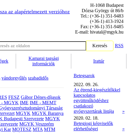
H-1068 Budapest
Dózsa György út 86/b
sza az alapértelmezett verzióhoz
Tel.: (+36-1) 351-9483
(+36-1) 413-1924
Fax: (+36-1) 351-9485
E-mail: hivatal@mgyk.hu
Keresés
RSS
Kamarai tagsági
ségek
Irattár
információk
Betegsarok
s
vándorgyűlés
szabadidős
2022. 09. 26.
Az étrend-kiegészítőkkel
kapcsolatos
RES
FESZ
Gábor Dénes-díjasok
együttműködéshez
- MGYK
IME
IME - MEMT
csatlakozó
Gyógyszerésztudományi Társaság
gyógyszertárak listája
»
ervezet
MGYK
MGYK Baranya
2020. 02. 18.
Budapesti Szervezete
MGYK
Betegjogi képviselők
zervezete
MGYK Veszprém
elérhetőségei
»
yi Kar
MOTESZ
MTA
MTM