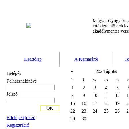
Magyar Gyógyszeré
értékteremtő érdek
akadálymentes verz
Kezdőlap
A Kamaráról
To
«
2024 április
Belépés
h
k
sz
cs
p
s
Felhasználónév:
1
2
3
4
5
Jelszó:
8
9
10
11
12
1
15
16
17
18
19
2
OK
22
23
24
25
26
2
Elfelejtett jelszó
29
30
Regisztráció