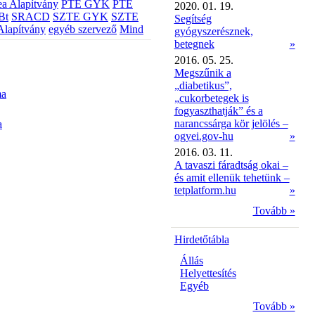
a Alapítvány
PTE GYK
PTE
2020. 01. 19.
Bt
SRACD
SZTE GYK
SZTE
Segítség
Alapítvány
egyéb szervező
Mind
gyógyszerésznek,
betegnek
»
2016. 05. 25.
Megszűnik a
„diabetikus”,
ma
„cukorbetegek is
fogyaszthatják” és a
narancssárga kör jelölés –
a
ogyei.gov-hu
»
2016. 03. 11.
A tavaszi fáradtság okai –
és amit ellenük tehetünk –
tetplatform.hu
»
Tovább »
Hirdetőtábla
Állás
Helyettesítés
Egyéb
Tovább »