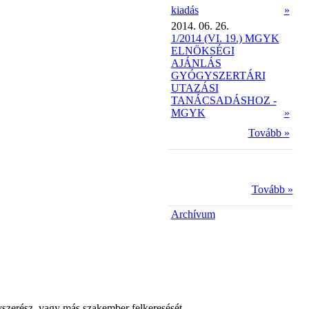
kiadás
»
2014. 06. 26.
1/2014 (VI. 19.) MGYK
ELNÖKSÉGI
AJÁNLÁS
GYÓGYSZERTÁRI
UTAZÁSI
TANÁCSADÁSHOZ -
MGYK
»
Tovább »
Tovább »
Archívum
yszerész, vagy más szakember felkeresését.