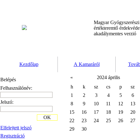
Magyar Gyógyszerész
értékteremtő érdekvéd
akadálymentes verzió
Kezdőlap
A Kamaráról
Továb
«
2024 április
Belépés
h
k
sz
cs
p
sz
Felhasználónév:
1
2
3
4
5
6
Jelszó:
8
9
10
11
12
13
15
16
17
18
19
20
OK
22
23
24
25
26
27
Elfelejtett jelszó
29
30
Regisztráció