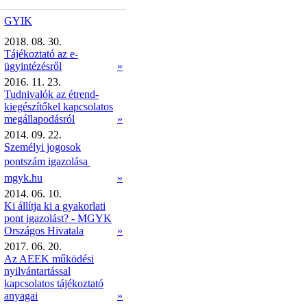
GYIK
2018. 08. 30.
Tájékoztató az e-
ügyintézésről
»
2016. 11. 23.
Tudnivalók az étrend-
kiegészítőkel kapcsolatos
megállapodásról
»
2014. 09. 22.
Személyi jogosok
pontszám igazolása 
mgyk.hu
»
2014. 06. 10.
Ki állítja ki a gyakorlati
pont igazolást? - MGYK
Országos Hivatala
»
2017. 06. 20.
Az AEEK működési
nyilvántartással
kapcsolatos tájékoztató
anyagai
»