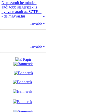
Nem zárult be minden
ajtó: több slágerszak is
nyitva maradt az SZTE-n
- delmagyar.hu
»
Tovább »
Tovább »