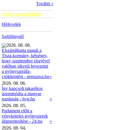
Tovább »
Gyógyszerészi Hírlap
Hírlevelek
Sajtófigyelő
2026. 08. 08.
Elszámíthatta magát a
Tisza-kormány, kétséges,
hogy szeptember elsejével
valóban sikerül bevezetni
a gyógyszeráfa-
»
csökkentést - nepszava.hu
2026. 08. 06.
Így kapcsolt takarékos
üzemmódra a magyar
gazdaság - hvg.hu
»
2026. 08. 05.
Parlament előtt a
vényköteles gyógyszerek
áfamentesítése - 24.hu
»
2026. 08. 04.