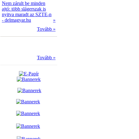
Nem zárult be minden
ajtó: több slágerszak is
nyitva maradt az SZTE-n
- delmagyar.hu
»
Tovább »
Tovább »