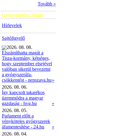
Tovább »
Gyógyszerészi Hírlap
Hírlevelek
Sajtófigyelő
2026. 08. 08.
Elszámíthatta magát a
Tisza-kormány, kétséges,
hogy szeptember elsejével
valóban sikerül bevezetni
a gyógyszeráfa-
»
csökkentést - nepszava.hu
2026. 08. 06.
Így kapcsolt takarékos
üzemmódra a magyar
gazdaság - hvg.hu
»
2026. 08. 05.
Parlament előtt a
vényköteles gyógyszerek
áfamentesítése - 24.hu
»
2026. 08. 04.