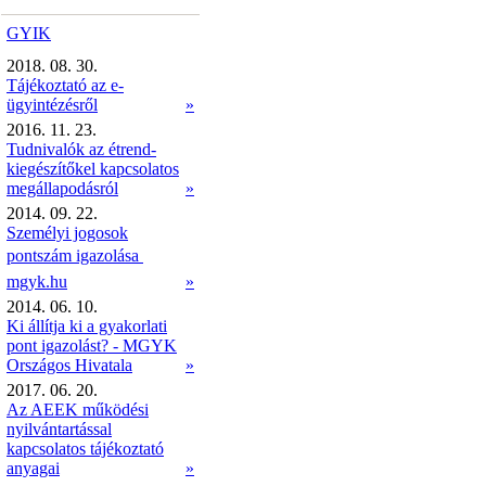
GYIK
2018. 08. 30.
Tájékoztató az e-
ügyintézésről
»
2016. 11. 23.
Tudnivalók az étrend-
kiegészítőkel kapcsolatos
megállapodásról
»
2014. 09. 22.
Személyi jogosok
pontszám igazolása 
mgyk.hu
»
2014. 06. 10.
Ki állítja ki a gyakorlati
pont igazolást? - MGYK
Országos Hivatala
»
2017. 06. 20.
Az AEEK működési
nyilvántartással
kapcsolatos tájékoztató
anyagai
»