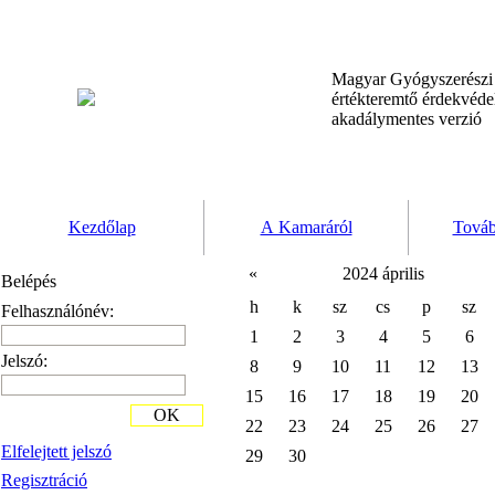
Magyar Gyógyszerész
értékteremtő érdekvéd
akadálymentes verzió
Kezdőlap
A Kamaráról
Továb
«
2024 április
Belépés
h
k
sz
cs
p
sz
Felhasználónév:
1
2
3
4
5
6
Jelszó:
8
9
10
11
12
13
15
16
17
18
19
20
OK
22
23
24
25
26
27
Elfelejtett jelszó
29
30
Regisztráció