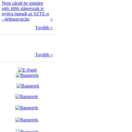
Nem zárult be minden
ajtó: több slágerszak is
nyitva maradt az SZTE-n
- delmagyar.hu
»
Tovább »
Tovább »