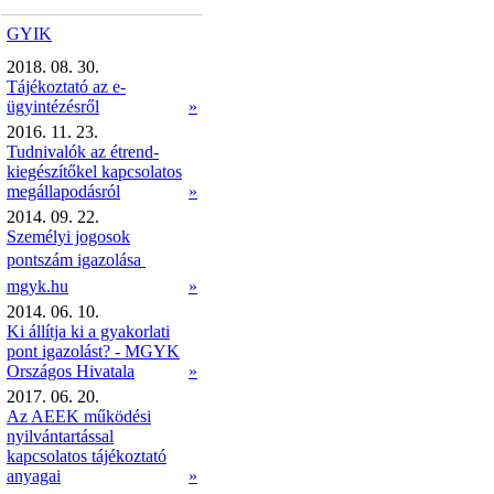
GYIK
2018. 08. 30.
Tájékoztató az e-
ügyintézésről
»
2016. 11. 23.
Tudnivalók az étrend-
kiegészítőkel kapcsolatos
megállapodásról
»
2014. 09. 22.
Személyi jogosok
pontszám igazolása 
mgyk.hu
»
2014. 06. 10.
Ki állítja ki a gyakorlati
pont igazolást? - MGYK
Országos Hivatala
»
2017. 06. 20.
Az AEEK működési
nyilvántartással
kapcsolatos tájékoztató
anyagai
»