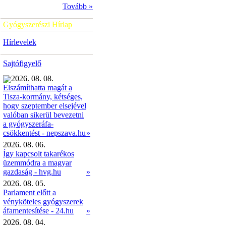
Tovább »
Gyógyszerészi Hírlap
Hírlevelek
Sajtófigyelő
2026. 08. 08.
Elszámíthatta magát a
Tisza-kormány, kétséges,
hogy szeptember elsejével
valóban sikerül bevezetni
a gyógyszeráfa-
»
csökkentést - nepszava.hu
2026. 08. 06.
Így kapcsolt takarékos
üzemmódra a magyar
gazdaság - hvg.hu
»
2026. 08. 05.
Parlament előtt a
vényköteles gyógyszerek
áfamentesítése - 24.hu
»
2026. 08. 04.