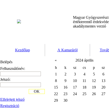
Magyar Gyógyszerész
értékteremtő érdekvéd
akadálymentes verzió
Kezdőlap
A Kamaráról
Továb
«
2024 április
Belépés
h
k
sz
cs
p
sz
Felhasználónév:
1
2
3
4
5
6
Jelszó:
8
9
10
11
12
13
15
16
17
18
19
20
OK
22
23
24
25
26
27
Elfelejtett jelszó
29
30
Regisztráció